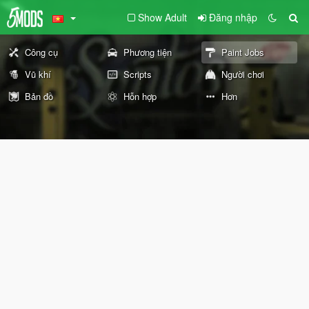
Show Adult
Đăng nhập
Công cụ
Phương tiện
Paint Jobs
Vũ khí
Scripts
Người chơi
Bản đồ
Hỗn hợp
Hơn