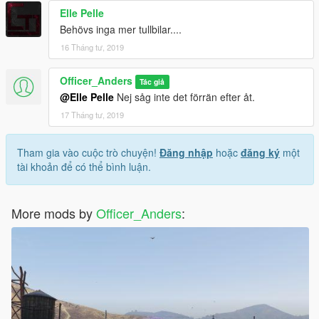
Elle Pelle
Behövs inga mer tullbilar....
16 Tháng tư, 2019
Officer_Anders
Tác giả
@Elle Pelle
Nej såg inte det förrän efter åt.
17 Tháng tư, 2019
Tham gia vào cuộc trò chuyện!
Đăng nhập
hoặc
đăng ký
một
tài khoản để có thể bình luận.
More mods by
Officer_Anders
: