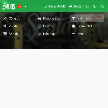
Show Adult
Đăng nhập
Công cụ
Phương tiện
Paint Jobs
Vũ khí
Scripts
Người chơi
Bản đồ
Hỗn hợp
Hơn