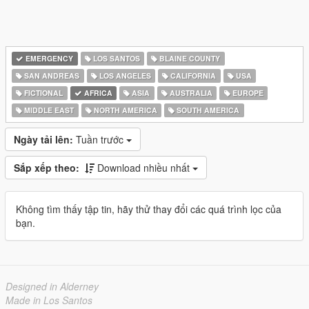
EMERGENCY
LOS SANTOS
BLAINE COUNTY
SAN ANDREAS
LOS ANGELES
CALIFORNIA
USA
FICTIONAL
AFRICA
ASIA
AUSTRALIA
EUROPE
MIDDLE EAST
NORTH AMERICA
SOUTH AMERICA
Ngày tải lên:
Tuần trước
Sắp xếp theo:
Download nhiều nhất
Không tìm thấy tập tin, hãy thử thay đổi các quá trình lọc của
bạn.
Designed in Alderney
Made in Los Santos