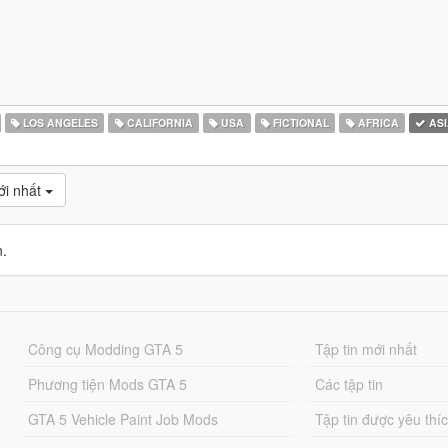
LOS ANGELES
CALIFORNIA
USA
FICTIONAL
AFRICA
ASI
́i nhất
n.
Công cụ Modding GTA 5
Tập tin mới nhất
Phương tiện Mods GTA 5
Các tập tin
GTA 5 Vehicle Paint Job Mods
Tập tin được yêu thí