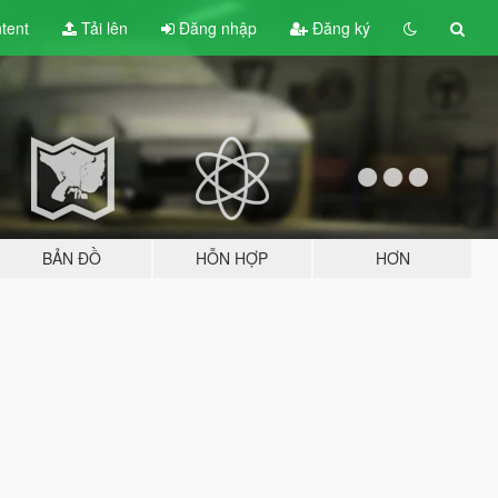
tent
Tải lên
Đăng nhập
Đăng ký
BẢN ĐỒ
HỖN HỢP
HƠN