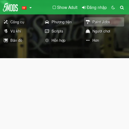
Show Adult
Đăng nhập
Công cụ
Phương tiện
Paint Jobs
Vũ khí
Scripts
Người chơi
Bản đồ
Hỗn hợp
Hơn