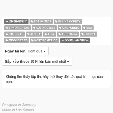
EMERGENCY
LOS SANTOS
BLAINE COUNTY
SAN ANDREAS
LOS ANGELES
CALIFORNIA
USA
FICTIONAL
AFRICA
ASIA
AUSTRALIA
EUROPE
MIDDLE EAST
NORTH AMERICA
SOUTH AMERICA
Ngày tải lên:
Hôm qua
Sắp xếp theo:
Phiên bản mới nhất
Không tìm thấy tập tin, hãy thử thay đổi các quá trình lọc của
bạn.
Designed in Alderney
Made in Los Santos