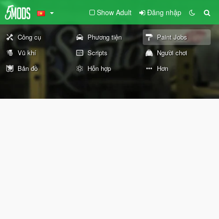
Show Adult
Đăng nhập
Công cụ
Phương tiện
Paint Jobs
Vũ khí
Scripts
Người chơi
Bản đồ
Hỗn hợp
Hơn