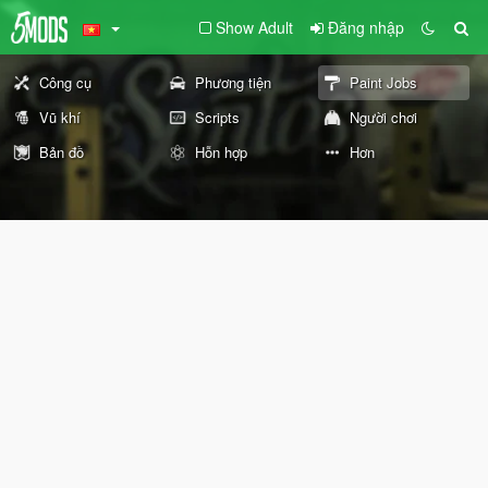
Show Adult
Đăng nhập
Công cụ
Phương tiện
Paint Jobs
Vũ khí
Scripts
Người chơi
Bản đồ
Hỗn hợp
Hơn