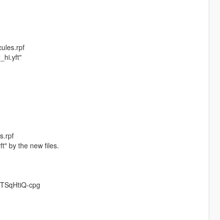
ules.rpf
_hi.yft"
s.rpf
ft" by the new files.
wTSqHtiQ-cpg