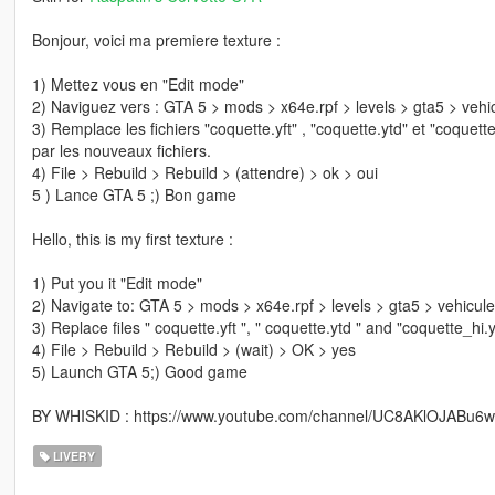
Bonjour, voici ma premiere texture :
1) Mettez vous en "Edit mode"
2) Naviguez vers : GTA 5 > mods > x64e.rpf > levels > gta5 > vehic
3) Remplace les fichiers "coquette.yft" , "coquette.ytd" et "coquette
par les nouveaux fichiers.
4) File > Rebuild > Rebuild > (attendre) > ok > oui
5 ) Lance GTA 5 ;) Bon game
Hello, this is my first texture :
1) Put you it "Edit mode"
2) Navigate to: GTA 5 > mods > x64e.rpf > levels > gta5 > vehicule
3) Replace files " coquette.yft ", " coquette.ytd " and "coquette_hi.y
4) File > Rebuild > Rebuild > (wait) > OK > yes
5) Launch GTA 5;) Good game
BY WHISKID : https://www.youtube.com/channel/UC8AKlOJABu6
LIVERY