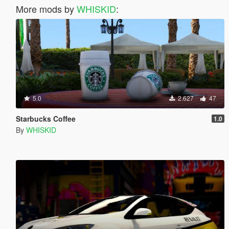
More mods by
WHISKID
:
5.0
2.627
47
Starbucks Coffee
1.0
By
WHISKID