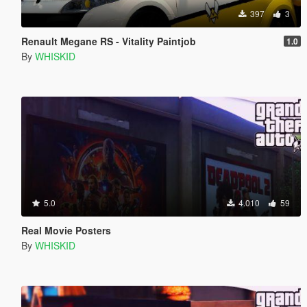
397
3
Renault Megane RS - Vitality Paintjob
1.0
By
WHISKID
5.0
4.010
59
Real Movie Posters
By
WHISKID