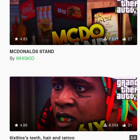
4.83
1.899
27
MCDONALDS STAND
By
WHISKID
4.86
8.004
31
6ix9ine's teeth, hair and tattoo
3.0