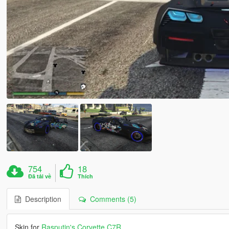
754
18
Đã tải về
Thích
Description
Comments (5)
Skin for
Rasputin's Corvette C7R