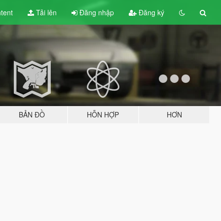
tent
Tải lên
Đăng nhập
Đăng ký
BẢN ĐỒ
HỖN HỢP
HƠN