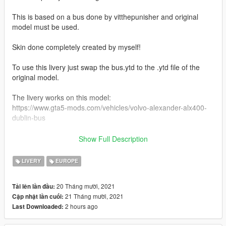
This is based on a bus done by vitthepunisher and original
model must be used.
Skin done completely created by myself!
To use this livery just swap the bus.ytd to the .ytd file of the
original model.
The livery works on this model:
https://www.gta5-mods.com/vehicles/volvo-alexander-alx400-
dublin-bus
If you have any tips or if the credits are wrong please let me
Show Full Description
know.
LIVERY
EUROPE
If you like it, please leave me a comment.
20 Tháng mười, 2021
Tải lên lần đầu:
if you have a bus you would like me to do please leave a
21 Tháng mười, 2021
Cập nhật lần cuối:
comment and i will see what i can do
2 hours ago
Last Downloaded:
You can support me through PayPal