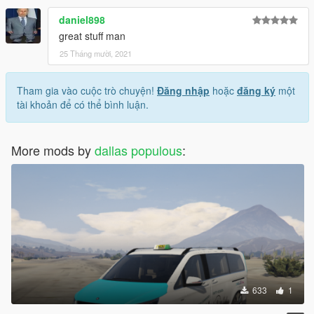
daniel898
great stuff man
25 Tháng mười, 2021
Tham gia vào cuộc trò chuyện!
Đăng nhập
hoặc
đăng ký
một
tài khoản để có thể bình luận.
More mods by
dallas populous
:
633
1