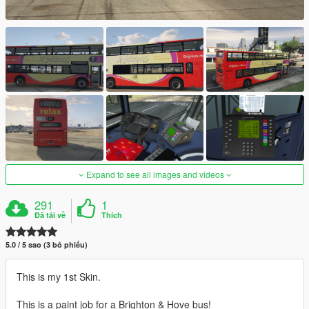
Expand to see all images and videos
291
1
Đã tải về
Thích
5.0 / 5 sao (3 bỏ phiếu)
This is my 1st Skin.
This is a paint job for a Brighton & Hove bus!