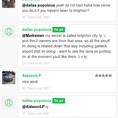
@dallas populous
yeah its not bad haha how come
you do it if you havent been to brighton?
23 Tháng mười, 2021
dallas populous
Tác giả
@Marksman
my server is called brighton city rp :)
and the 2 owners are from that area, so all the stouff
im doing is related down that way including gatwick
airport that im doing - want to see the taxis im putting
on at the moment youll like them :) n ty
23 Tháng mười, 2021
AldasorLP
nice work
23 Tháng mười, 2021
dallas populous
Tác giả
@AldasorLP
ty
23 Tháng mười, 2021