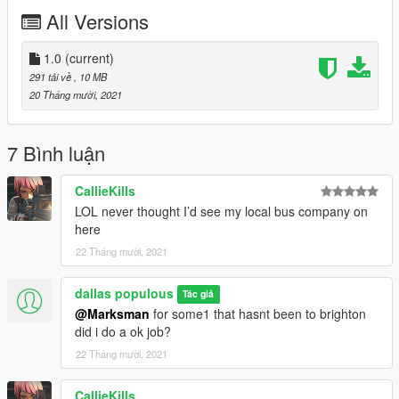
All Versions
1.0
(current)
291 tải về
, 10 MB
20 Tháng mười, 2021
7 Bình luận
CallieKills
LOL never thought I’d see my local bus company on
here
22 Tháng mười, 2021
dallas populous
Tác giả
@Marksman
for some1 that hasnt been to brighton
did i do a ok job?
22 Tháng mười, 2021
CallieKills