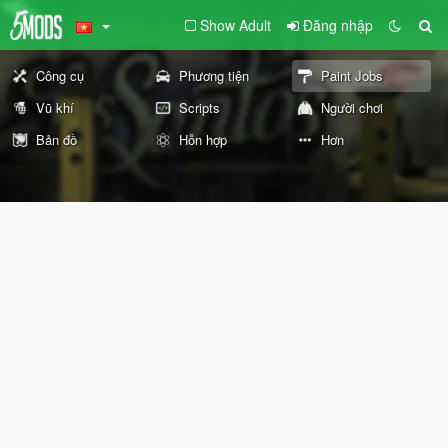
Show Adult
Đăng nhập
Công cụ
Phương tiện
Paint Jobs
Vũ khí
Scripts
Người chơi
Bản đồ
Hỗn hợp
Hơn