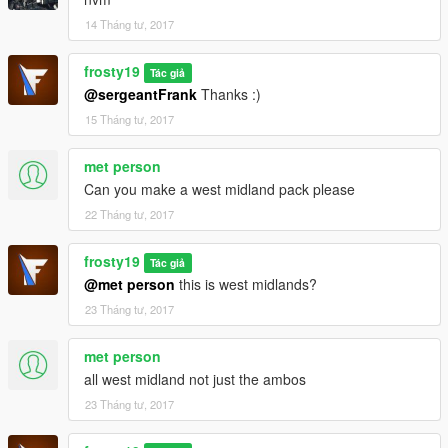
14 Tháng tư, 2017
frosty19
Tác giả
@sergeantFrank
Thanks :)
15 Tháng tư, 2017
met person
Can you make a west midland pack please
22 Tháng tư, 2017
frosty19
Tác giả
@met person
this is west midlands?
23 Tháng tư, 2017
met person
all west midland not just the ambos
23 Tháng tư, 2017