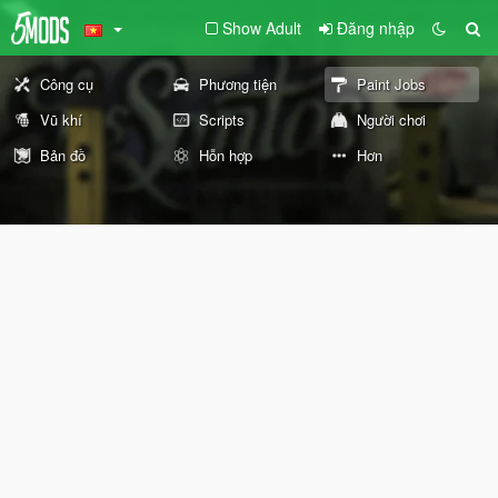
Show Adult
Đăng nhập
Công cụ
Phương tiện
Paint Jobs
Vũ khí
Scripts
Người chơi
Bản đồ
Hỗn hợp
Hơn