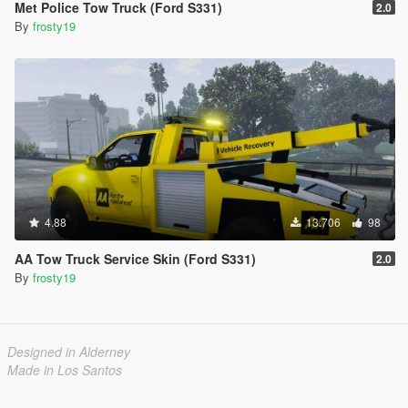
Met Police Tow Truck (Ford S331)
2.0
By
frosty19
4.88
13.706
98
AA Tow Truck Service Skin (Ford S331)
2.0
By
frosty19
Designed in Alderney
Made in Los Santos