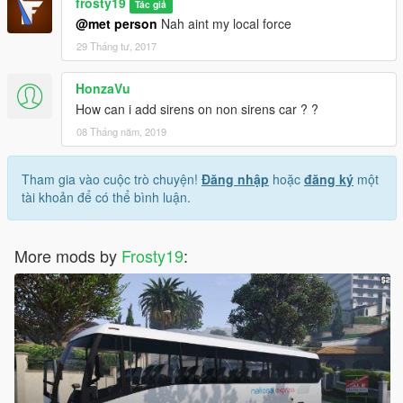
frosty19
Tác giả
@met person
Nah aint my local force
29 Tháng tư, 2017
HonzaVu
How can i add sirens on non sirens car ? ?
08 Tháng năm, 2019
Tham gia vào cuộc trò chuyện!
Đăng nhập
hoặc
đăng ký
một
tài khoản để có thể bình luận.
More mods by
Frosty19
: