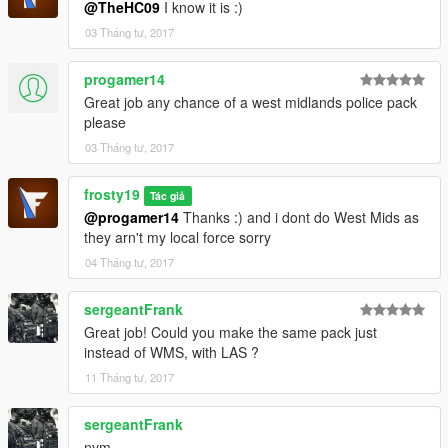
@TheHC09
I know it is :)
03 Tháng tư, 2017
progamer14
Great job any chance of a west midlands police pack
please
03 Tháng tư, 2017
frosty19
Tác giả
@progamer14
Thanks :) and i dont do West Mids as
they arn't my local force sorry
04 Tháng tư, 2017
sergeantFrank
Great job! Could you make the same pack just
instead of WMS, with LAS ?
11 Tháng tư, 2017
sergeantFrank
nvm