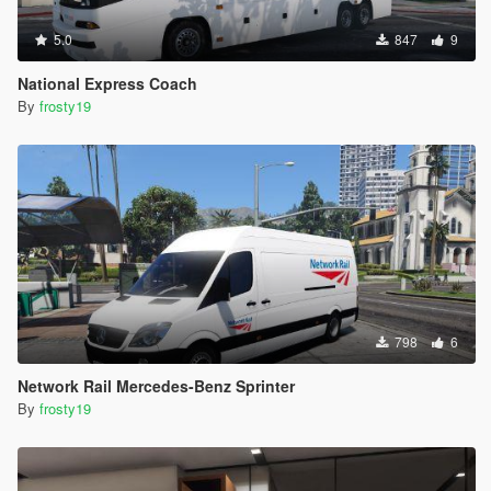
5.0
847
9
National Express Coach
By
frosty19
798
6
Network Rail Mercedes-Benz Sprinter
By
frosty19