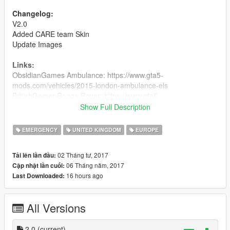
Changelog:
V2.0
Added CARE team Skin
Update Images
Links:
ObsidianGames Ambulance: https://www.gta5-
mods.com/vehicles/2015-london-ambulance-els
BritishGamer Range Rover: https://www.gta5-
mods.com/vehicles/2017-police-range-rover-svr
Show Full Description
Bleep999 BMW Bike: http://www.lcpdfr.com/files/file/14094-
metropolitan-police-bmw-r1200rt/
EMERGENCY
UNITED KINGDOM
EUROPE
SwedishModding Volvo: https://www.gta5-
mods.com/vehicles/2016-volvo-xc70-swedish-police-els-1-0
02 Tháng tư, 2017
Tải lên lần đầu:
06 Tháng năm, 2017
Cập nhật lần cuối:
16 hours ago
Last Downloaded:
All Versions
2.0
(current)