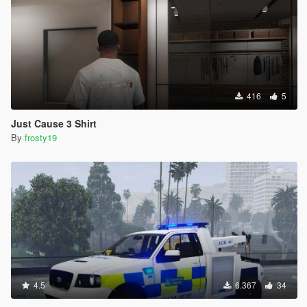
416
5
Just Cause 3 Shirt
By
frosty19
4.5
6.367
34