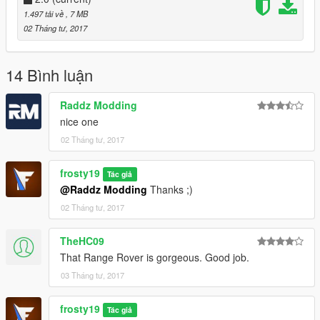
1.497 tải về
, 7 MB
02 Tháng tư, 2017
14 Bình luận
Raddz Modding
nice one
02 Tháng tư, 2017
frosty19
Tác giả
@Raddz Modding
Thanks ;)
02 Tháng tư, 2017
TheHC09
That Range Rover is gorgeous. Good job.
03 Tháng tư, 2017
frosty19
Tác giả