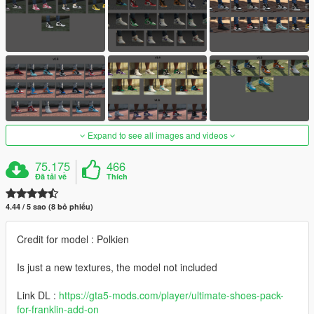
Expand to see all images and videos
75.175
466
Đã tải về
Thích
4.44 / 5 sao (8 bỏ phiếu)
Credit for model : Polkien
Is just a new textures, the model not included
Link DL :
https://gta5-mods.com/player/ultimate-shoes-pack-
for-franklin-add-on