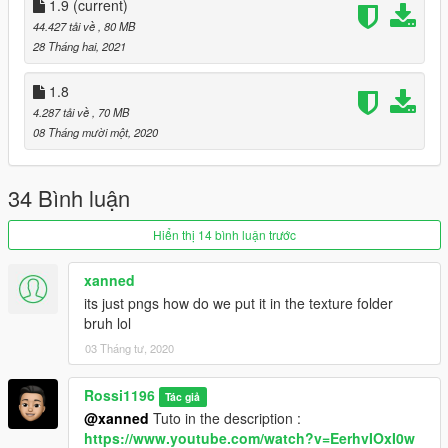
- Desert Ochre
1.9
(current)
- Japan Midnight Navy
44.427 tải về
, 80 MB
- Japan Neutral Grey
28 Tháng hai, 2021
- Lucky Green
- Metallic Blue
1.8
- Metallic Green
4.287 tải về
, 70 MB
- Metallic Orange
08 Tháng mười một, 2020
- Metallic Purple
- Metallic Red
34 Bình luận
v1.7
- Blue Moon
Hiển thị 14 bình luận trước
- Clay Green
- Dark Mocha
xanned
- Neutral Grey
its just pngs how do we put it in the texture folder
- Quai 54 2018
bruh lol
- Track Red
- Turbo Green
03 Tháng tư, 2020
- Yellow Ochre
Rossi1196
Tác giả
v1.6
@xanned
Tuto in the description :
- 85 Varsity Red
https://www.youtube.com/watch?v=EerhvIOxI0w
- Aurora Patent