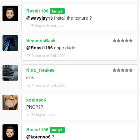
- UNC Back
- UNC to CHI
Rossi1196
Tác giả
@wavyjay13
Install the texture ?
v1.3
07 Tháng mười một, 2020
- Dark Mocha 2020
- Obsidian
- Reverse Shattered Backboard
BeeberIsBack
- Stranger Things Like
@Rossi1196
dope dude
- UNC White Lace
08 Tháng mười một, 2020
v1.2 :
Nitro_freak99
- Taxi Yellow
sick
- Crimson Tint
- Spider-man
09 Tháng mười một, 2020
- Black White Red Gym
kotenso6
v1.1 :
PNG???
- Atmos Like
- Black Gum
13 Tháng ba, 2022
- Royal Blue
- Gatorade Blue
Rossi1196
Tác giả
- Top Three
@kotenso6
?