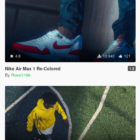
4.8
13.940
121
Nike Air Max 1 Re-Colored
1.5
By
Rossi1196