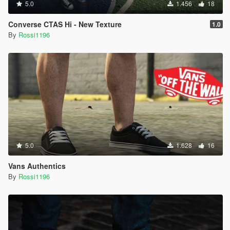
5.0
1.456
18
Converse CTAS Hi - New Texture
1.0
By
Rossi1196
5.0
1.628
16
Vans Authentics
By
Rossi1196