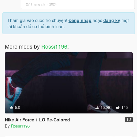
27 Tháng chín, 2024
Tham gia vào cuộc trò chuyện!
Đăng nhập
hoặc
đăng ký
một
tài khoản để có thể bình luận.
More mods by
Rossi1196
:
5.0
15.091
145
Nike Air Force 1 LO Re-Colored
1.3
By
Rossi1196