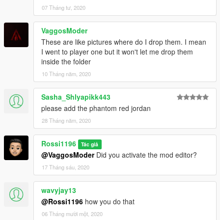
- Backboard 4.0
07 Tháng tư, 2020
- Chicago
- Fearless
VaggosModer
- Florida Gator
These are like pictures where do I drop them. I mean
- Game Royal 2020
I went to player one but it won't let me drop them
- Light Smoke Grey
inside the folder
- New Beginnings
10 Tháng năm, 2020
- Racer Blue
- University Blue
Sasha_Shlyapikk443
v1.5
please add the phantom red jordan
- Dior 2020
28 Tháng năm, 2020
- L.A to CHI
- Satin Black Toe
Rossi1196
Tác giả
- Shadow
@VaggosModer
Did you activate the mod editor?
v1.4
17 Tháng sáu, 2020
- Court Purple
- Dark Mocha Reverse
wavyjay13
- Lucky Green
@Rossi1196
how you do that
- Metallic Gold
- Pine Green
06 Tháng mười một, 2020