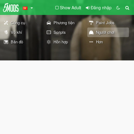
Show Adult
Đăng nhập
Công cụ
Phương tiện
Paint Jobs
Vũ khí
Scripts
Người chơi
Bản đồ
Hỗn hợp
Hơn