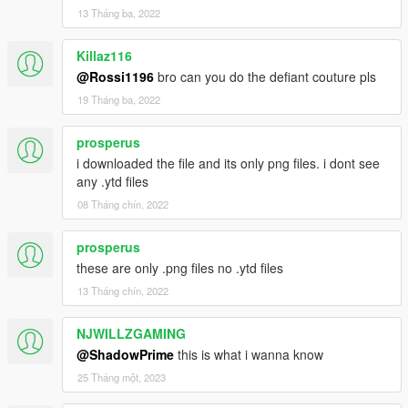
13 Tháng ba, 2022
v1.0 :
- Backboard
- Bred Toe
Killaz116
- Game Royal
@Rossi1196
bro can you do the defiant couture pls
- Igloo
19 Tháng ba, 2022
- Ochre
- Pine Green
prosperus
- Purple Toe
i downloaded the file and its only png files. i dont see
- Rookie
any .ytd files
- Rust Pink
- Ying Yang
08 Tháng chín, 2022
prosperus
these are only .png files no .ytd files
13 Tháng chín, 2022
NJWILLZGAMING
@ShadowPrime
this is what i wanna know
25 Tháng một, 2023