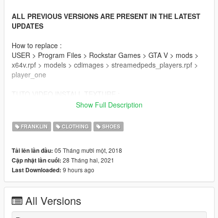
ALL PREVIOUS VERSIONS ARE PRESENT IN THE LATEST
UPDATES
How to replace :
USER > Program Files > Rockstar Games > GTA V > mods >
x64v.rpf > models > cdimages > streamedpeds_players.rpf >
player_one
TUTO VIDEO INSTALL TEXTURE :
https://www.youtube.com/watch?v=EerhvIOxI0w
Show Full Description
v1.9
FRANKLIN
CLOTHING
SHOES
- Arctic Punch
- Bordeaux
05 Tháng mười một, 2018
Tải lên lần đầu:
- Electro Orange
28 Tháng hai, 2021
Cập nhật lần cuối:
- Pollen
9 hours ago
Last Downloaded:
- Shadow 2.0
v1.8
All Versions
- Baroque Brown
- Chicago Black Toe