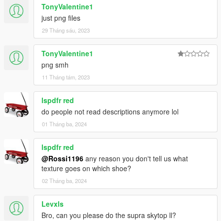
TonyValentine1
just png files
29 Tháng sáu, 2023
TonyValentine1
png smh
11 Tháng tám, 2023
lspdfr red
do people not read descriptions anymore lol
01 Tháng ba, 2024
lspdfr red
@Rossi1196
any reason you don't tell us what
texture goes on which shoe?
02 Tháng ba, 2024
Levxls
Bro, can you please do the supra skytop ll?