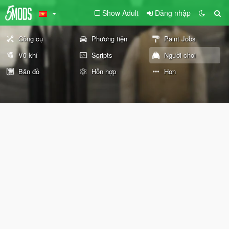
Show Adult
Đăng nhập
Công cụ
Phương tiện
Paint Jobs
Vũ khí
Scripts
Người chơi
Bản đồ
Hỗn hợp
Hơn