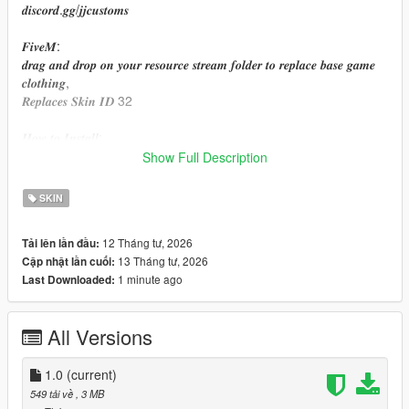
𝒅𝒊𝒔𝒄𝒐𝒓𝒅.𝒈𝒈/𝒋𝒋𝒄𝒖𝒔𝒕𝒐𝒎𝒔
𝑭𝒊𝒗𝒆𝑴:
𝒅𝒓𝒂𝒈 𝒂𝒏𝒅 𝒅𝒓𝒐𝒑 𝒐𝒏 𝒚𝒐𝒖𝒓 𝒓𝒆𝒔𝒐𝒖𝒓𝒄𝒆 𝒔𝒕𝒓𝒆𝒂𝒎 𝒇𝒐𝒍𝒅𝒆𝒓 𝒕𝒐 𝒓𝒆𝒑𝒍𝒂𝒄𝒆 𝒃𝒂𝒔𝒆 𝒈𝒂𝒎𝒆
𝒄𝒍𝒐𝒕𝒉𝒊𝒏𝒈,
𝑹𝒆𝒑𝒍𝒂𝒄𝒆𝒔 𝑺𝒌𝒊𝒏 𝑰𝑫 32
𝑯𝒐𝒘 𝒕𝒐 𝑰𝒏𝒔𝒕𝒂𝒍𝒍:
𝑭𝒐𝒓 𝑺𝒕𝒐𝒓𝒚𝒎𝒐𝒅𝒆/𝑺𝒊𝒏𝒈𝒍𝒆 𝑷𝒍𝒂𝒚𝒆𝒓:
Show Full Description
𝑯𝒐𝒘 𝒕𝒐 𝒊𝒏𝒔𝒕𝒂𝒍𝒍 𝒕𝒉𝒆 𝒎𝒐𝒅𝒔 𝒖𝒔𝒊𝒏𝒈 𝑶𝒑𝒆𝒏𝑰𝑽 𝑹𝒆𝒑𝒍𝒂𝒄𝒆 𝑭𝒊𝒍𝒆𝒔: 𝑺𝒆𝒍𝒆𝒄𝒕 𝒆𝒅𝒊𝒕
𝒎𝒐𝒅𝒆 -
SKIN
𝒎𝒐𝒅𝒔\𝒙64𝒗.𝒓𝒑𝒇\𝒎𝒐𝒅𝒆𝒍𝒔\𝒄𝒅𝒊𝒎𝒂𝒈𝒆𝒔\𝒔𝒕𝒓𝒆𝒂𝒎𝒆𝒅𝒑𝒆𝒅𝒔_𝒎𝒑.𝒓𝒑𝒇\𝒎𝒑_𝒇_𝒇𝒓𝒆𝒆𝒎𝒐
𝒅𝒆_01
12 Tháng tư, 2026
Tải lên lần đầu:
13 Tháng tư, 2026
Cập nhật lần cuối:
𝑴𝒘𝒂𝒉 - 𝑱𝒐𝒓𝒅𝒂𝒏
1 minute ago
Last Downloaded:
𝐇𝐨𝐩𝐞 𝐲𝐨𝐮 𝐞𝐧𝐣𝐨𝐲 ꨄ︎
All Versions
1.0
(current)
549 tải về
, 3 MB