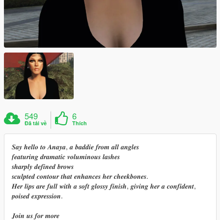
549
6
Đã tải về
Thích
𝑺𝒂𝒚 𝒉𝒆𝒍𝒍𝒐 𝒕𝒐 𝑨𝒏𝒂𝒚𝒂, 𝒂 𝒃𝒂𝒅𝒅𝒊𝒆 𝒇𝒓𝒐𝒎 𝒂𝒍𝒍 𝒂𝒏𝒈𝒍𝒆𝒔
𝒇𝒆𝒂𝒕𝒖𝒓𝒊𝒏𝒈 𝒅𝒓𝒂𝒎𝒂𝒕𝒊𝒄 𝒗𝒐𝒍𝒖𝒎𝒊𝒏𝒐𝒖𝒔 𝒍𝒂𝒔𝒉𝒆𝒔
𝒔𝒉𝒂𝒓𝒑𝒍𝒚 𝒅𝒆𝒇𝒊𝒏𝒆𝒅 𝒃𝒓𝒐𝒘𝒔
𝒔𝒄𝒖𝒍𝒑𝒕𝒆𝒅 𝒄𝒐𝒏𝒕𝒐𝒖𝒓 𝒕𝒉𝒂𝒕 𝒆𝒏𝒉𝒂𝒏𝒄𝒆𝒔 𝒉𝒆𝒓 𝒄𝒉𝒆𝒆𝒌𝒃𝒐𝒏𝒆𝒔.
𝑯𝒆𝒓 𝒍𝒊𝒑𝒔 𝒂𝒓𝒆 𝒇𝒖𝒍𝒍 𝒘𝒊𝒕𝒉 𝒂 𝒔𝒐𝒇𝒕 𝒈𝒍𝒐𝒔𝒔𝒚 𝒇𝒊𝒏𝒊𝒔𝒉, 𝒈𝒊𝒗𝒊𝒏𝒈 𝒉𝒆𝒓 𝒂 𝒄𝒐𝒏𝒇𝒊𝒅𝒆𝒏𝒕,
𝒑𝒐𝒊𝒔𝒆𝒅 𝒆𝒙𝒑𝒓𝒆𝒔𝒔𝒊𝒐𝒏.
𝑱𝒐𝒊𝒏 𝒖𝒔 𝒇𝒐𝒓 𝒎𝒐𝒓𝒆