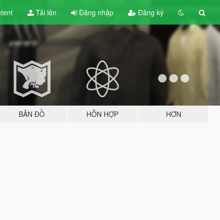
tent
Tải lên
Đăng nhập
Đăng ký
BẢN ĐỒ
HỖN HỢP
HƠN