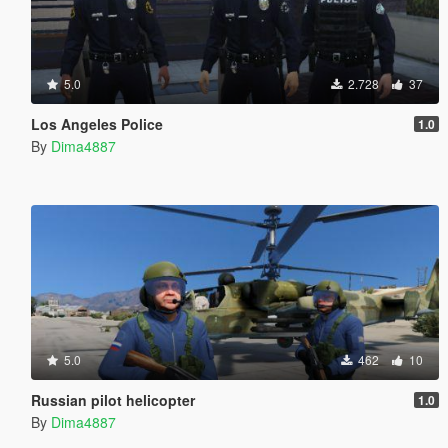
5.0
2.728
37
Los Angeles Police
1.0
By
Dima4887
5.0
462
10
Russian pilot helicopter
1.0
By
Dima4887