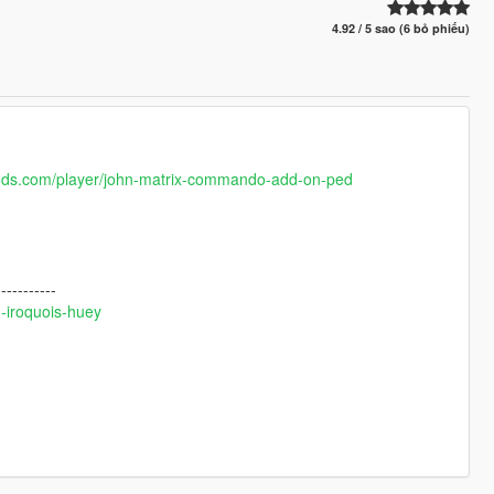
4.92 / 5 sao (6 bỏ phiếu)
ods.com/player/john-matrix-commando-add-on-ped
-----------
-iroquois-huey