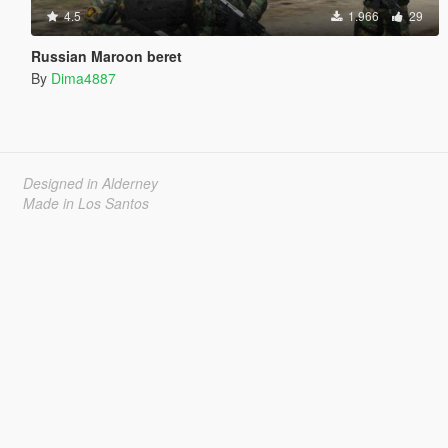
4.5
1.966
29
Russian Maroon beret
By
Dima4887
Designed in Alderney
Made in Los Santos