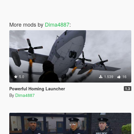
More mods by
Dima4887
:
5.0
1.539
16
Powerful Homing Launcher
1.3
By
Dima4887