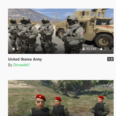
4.7
62.546
355
United States Army
1.3
By
Dima4887