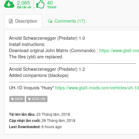
2.065
40
Đã tải về
Thích
Description
Comments (17)
Arnold Schwarzenegger (Predator) 1.0
Install instructions:
Download original John Matrix (Commando) :
https://www.gta5-m
The files (ytd) are replaced.
----------------------------------------------------------------------------------
Arnold Schwarzenegger (Predator) 1.2
Added companions (blackops)
-----------------------------------------------------------------------------------
UH-1D Iroquois "Huey"
https://www.gta5-mods.com/vehicles/uh-1d
SKIN
ADD-ON
23 Tháng tám, 2018
Tải lên lần đầu:
28 Tháng tám, 2018
Cập nhật lần cuối:
6 hours ago
Last Downloaded: