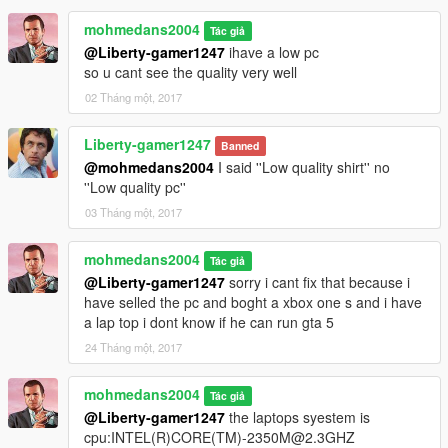
mohmedans2004
Tác giả
@Liberty-gamer1247
ihave a low pc
so u cant see the quality very well
02 Tháng một, 2017
Liberty-gamer1247
Banned
@mohmedans2004
I said ''Low quality shirt'' no
''Low quality pc''
03 Tháng một, 2017
mohmedans2004
Tác giả
@Liberty-gamer1247
sorry i cant fix that because i
have selled the pc and boght a xbox one s and i have
a lap top i dont know if he can run gta 5
24 Tháng một, 2017
mohmedans2004
Tác giả
@Liberty-gamer1247
the laptops syestem is
cpu:INTEL(R)CORE(TM)-2350M@2.3GHZ