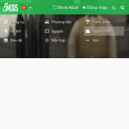
Show Adult
Đăng nhập
Công cụ
Phương tiện
Paint Jobs
Vũ khí
Scripts
Người chơi
Bản đồ
Hỗn hợp
Hơn