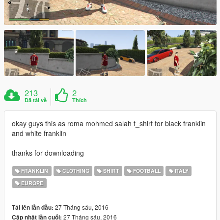
213
2
Đã tải về
Thích
okay guys this as roma mohmed salah t_shirt for black franklin
and white franklin
thanks for downloading
FRANKLIN
CLOTHING
SHIRT
FOOTBALL
ITALY
EUROPE
27 Tháng sáu, 2016
Tải lên lần đầu:
27 Tháng sáu, 2016
Cập nhật lần cuối: