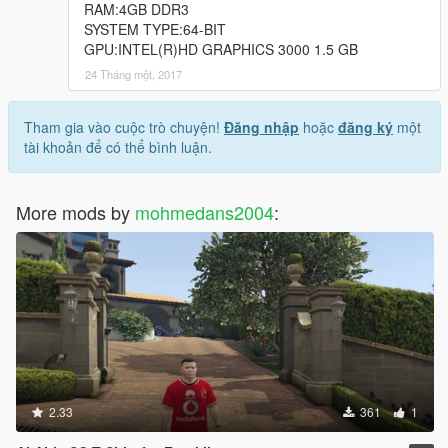
RAM:4GB DDR3
SYSTEM TYPE:64-BIT
GPU:INTEL(R)HD GRAPHICS 3000 1.5 GB
24 Tháng một, 2017
Tham gia vào cuộc trò chuyện!
Đăng nhập
hoặc
đăng ký
một
tài khoản để có thể bình luận.
More mods by
mohmedans2004
:
2.33
361
1