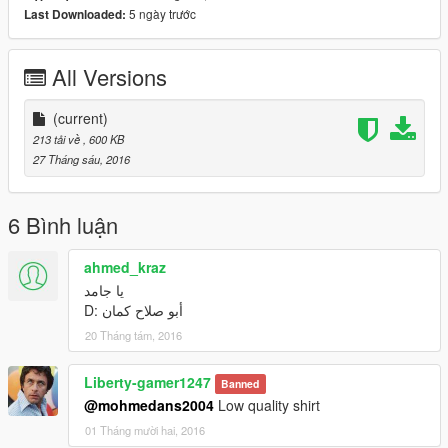
5 ngày trước
Last Downloaded:
All Versions
(current)
213 tải về
, 600 KB
27 Tháng sáu, 2016
6 Bình luận
ahmed_kraz
يا جامد
أبو صلاح كمان :D
20 Tháng tám, 2016
Liberty-gamer1247
Banned
@mohmedans2004
Low quality shirt
01 Tháng mười hai, 2016