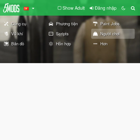
Show Adult
Đăng nhập
Công cụ
Phương tiện
Paint Jobs
Vũ khí
Scripts
Người chơi
Bản đồ
Hỗn hợp
Hơn