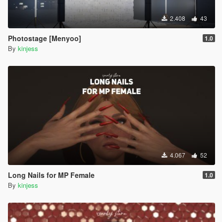
2.408
43
Photostage [Menyoo]
1.0
By
kinjess
4.067
52
Long Nails for MP Female
1.0
By
kinjess