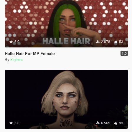
5.0
2.878
53
Halle Hair For MP Female
1.0
By
kinjess
5.0
6.565
93