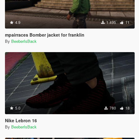
4.9
1.495
11
mpairraces Bomber jacket for franklin
By
BeeberIsBack
5.0
780
18
Nike Lebron 16
By
BeeberIsBack