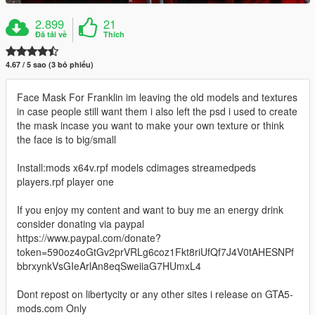
2.899
21
Đã tải về
Thích
4.67 / 5 sao (3 bỏ phiếu)
Face Mask For Franklin im leaving the old models and textures
in case people still want them i also left the psd i used to create
the mask incase you want to make your own texture or think
the face is to big/small
Install:mods x64v.rpf models cdimages streamedpeds
players.rpf player one
If you enjoy my content and want to buy me an energy drink
consider donating via paypal
https://www.paypal.com/donate?
token=590oz4oGtGv2prVRLg6coz1Fkt8riUfQf7J4V0tAHESNPf
bbrxynkVsGIeArlAn8eqSweiiaG7HUmxL4
Dont repost on libertycity or any other sites i release on GTA5-
mods.com Only