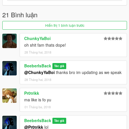
21 Bình luận
Hiển thị 1 bình luận trước
ChunkyYaBoi
oh shit fam thats dope!
28 Tháng hai, 2018
BeeberIsBack
Tác giả
@ChunkyYaBoi
thanks bro im updating as we speak
28 Tháng hai, 2018
Pr0trikk
ma like is fo yu
01 Tháng ba, 2018
BeeberIsBack
Tác giả
@Pr0trikk
lol