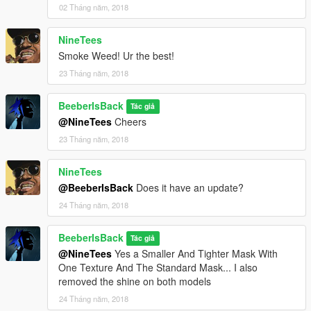
02 Tháng năm, 2018
NineTees
Smoke Weed! Ur the best!
23 Tháng năm, 2018
BeeberIsBack
Tác giả
@NineTees
Cheers
23 Tháng năm, 2018
NineTees
@BeeberIsBack
Does it have an update?
24 Tháng năm, 2018
BeeberIsBack
Tác giả
@NineTees
Yes a Smaller And Tighter Mask With
One Texture And The Standard Mask... I also
removed the shine on both models
24 Tháng năm, 2018