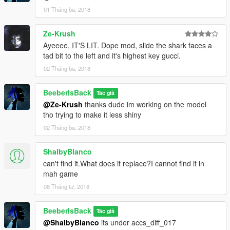
01 Tháng ba, 2018
Ze-Krush
Ayeeee, IT'S LIT. Dope mod, slide the shark faces a
tad bit to the left and it's highest key gucci.
02 Tháng ba, 2018
BeeberIsBack
Tác giả
@Ze-Krush
thanks dude im working on the model
tho trying to make it less shiny
02 Tháng ba, 2018
ShalbyBlanco
can't find it.What does it replace?I cannot find it in
mah game
08 Tháng tư, 2018
BeeberIsBack
Tác giả
@ShalbyBlanco
its under accs_diff_017