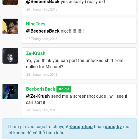
@BeeberIsBack
yes actually i really did
26 Tháng năm, 2018
NineTees
@BeeberIsBack
nice!!!!!!!!!!!!
27 Tháng năm, 2018
Ze-Krush
Yo, you think you can port the untucked shirt from
online for Michael?
28 Tháng năm, 2018
BeeberIsBack
Tác giả
@Ze-Krush
send me a screenshot dude i will see if i
can sort it
28 Tháng năm, 2018
Tham gia vào cuộc trò chuyện!
Đăng nhập
hoặc
đăng ký
một
tài khoản để có thể bình luận.