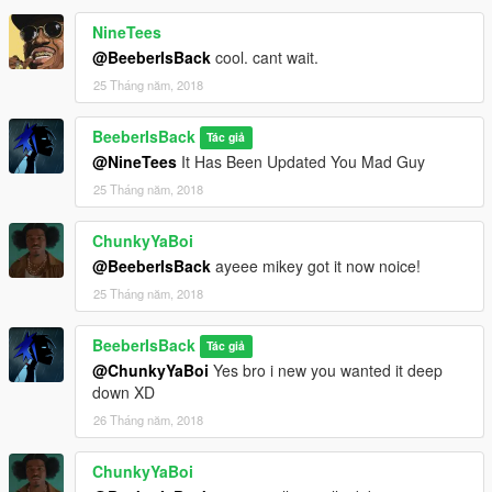
NineTees
@BeeberIsBack
cool. cant wait.
25 Tháng năm, 2018
BeeberIsBack
Tác giả
@NineTees
It Has Been Updated You Mad Guy
25 Tháng năm, 2018
ChunkyYaBoi
@BeeberIsBack
ayeee mikey got it now noice!
25 Tháng năm, 2018
BeeberIsBack
Tác giả
@ChunkyYaBoi
Yes bro i new you wanted it deep
down XD
26 Tháng năm, 2018
ChunkyYaBoi