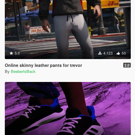
5.0
4.123
50
Online skinny leather pants for trevor
2.0
By
BeeberIsBack