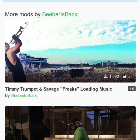
More mods by
BeeberIsBack
:
1.592
2
Timmy Trumpet & Savage "Freaks" Loading Music
1.0
By
BeeberIsBack