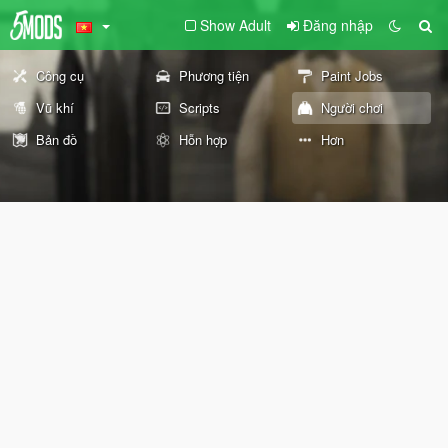
Show Adult
Đăng nhập
Công cụ
Phương tiện
Paint Jobs
Vũ khí
Scripts
Người chơi
Bản đồ
Hỗn hợp
Hơn