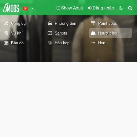
Show Adult
Đăng nhập
Công cụ
Phương tiện
Paint Jobs
Vũ khí
Scripts
Người chơi
Bản đồ
Hỗn hợp
Hơn