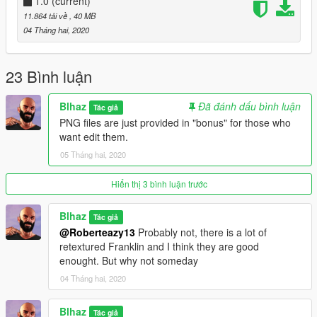
1.0
(current)
11.864 tải về
, 40 MB
04 Tháng hai, 2020
23 Bình luận
Blhaz
Đã đánh dấu bình luận
Tác giả
PNG files are just provided in "bonus" for those who
want edit them.
05 Tháng hai, 2020
Hiển thị 3 bình luận trước
Blhaz
Tác giả
@Roberteazy13
Probably not, there is a lot of
retextured Franklin and I think they are good
enought. But why not someday
04 Tháng hai, 2020
Blhaz
Tác giả