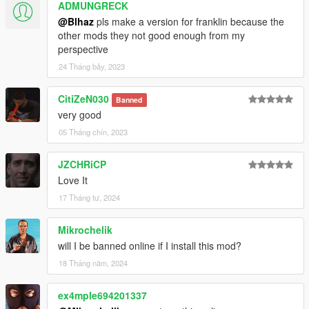
ADMUNGRECK
@Blhaz
pls make a version for franklin because the
other mods they not good enough from my
perspective
24 Tháng bảy, 2023
CitiZeN030
Banned
very good
05 Tháng chín, 2023
JZCHRiCP
Love It
17 Tháng tư, 2024
Mikrochelik
will I be banned online if I install this mod?
18 Tháng năm, 2024
ex4mple694201337