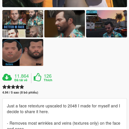
11.864
126
Đã tải về
Thích
4.94 / 5 sao (8 bỏ phiếu)
Just a face retexture upscaled to 2048 I made for myself and I
decide to share it here.
- Removes most wrinkles and veins (textures only) on the face
and nose