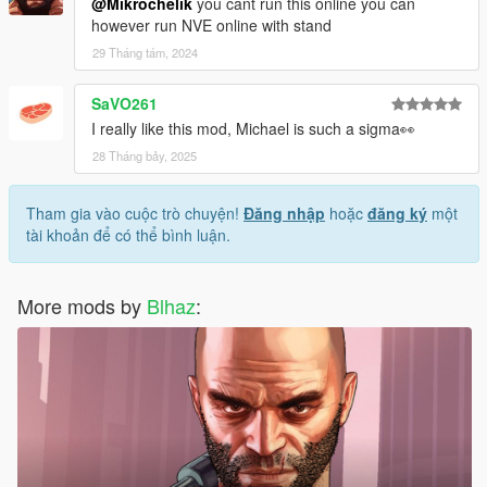
@Mikrochelik
you cant run this online you can
however run NVE online with stand
29 Tháng tám, 2024
SaVO261
I really like this mod, Michael is such a sigma👀
28 Tháng bảy, 2025
Tham gia vào cuộc trò chuyện!
Đăng nhập
hoặc
đăng ký
một
tài khoản để có thể bình luận.
More mods by
Blhaz
: