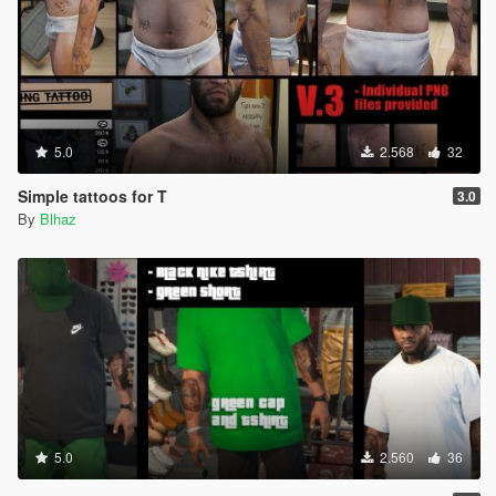
5.0
2.568
32
Simple tattoos for T
3.0
By
Blhaz
5.0
2.560
36