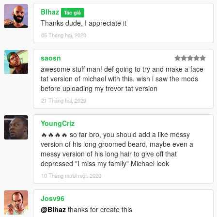
Blhaz
Tác giả
Thanks dude, I appreciate it
05 Tháng hai, 2020
saosn
awesome stuff man! def going to try and make a face
tat version of michael with this. wish i saw the mods
before uploading my trevor tat version
21 Tháng hai, 2020
YoungCriz
🔥🔥🔥🔥 so far bro, you should add a like messy
version of his long groomed beard, maybe even a
messy version of his long hair to give off that
depressed "I miss my family" Michael look
10 Tháng mười một, 2020
Josv96
@Blhaz
thanks for create this