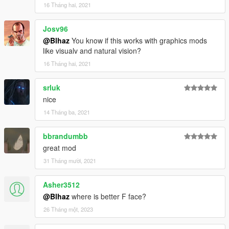
16 Tháng hai, 2021
Josv96
@Blhaz
You know if this works with graphics mods
like visualv and natural vision?
16 Tháng hai, 2021
srluk
nice
14 Tháng ba, 2021
bbrandumbb
great mod
31 Tháng mười, 2021
Asher3512
@Blhaz
where is better F face?
26 Tháng một, 2023