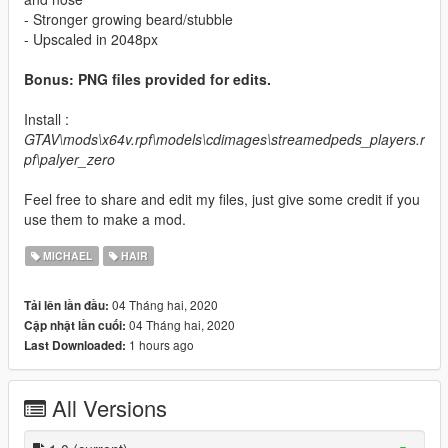
- Stronger growing beard/stubble
- Upscaled in 2048px
Bonus: PNG files provided for edits.
Install :
GTAV\mods\x64v.rpf\models\cdimages\streamedpeds_players.r
pf\palyer_zero
Feel free to share and edit my files, just give some credit if you
use them to make a mod.
MICHAEL
HAIR
04 Tháng hai, 2020
Tải lên lần đầu:
04 Tháng hai, 2020
Cập nhật lần cuối:
1 hours ago
Last Downloaded:
All Versions