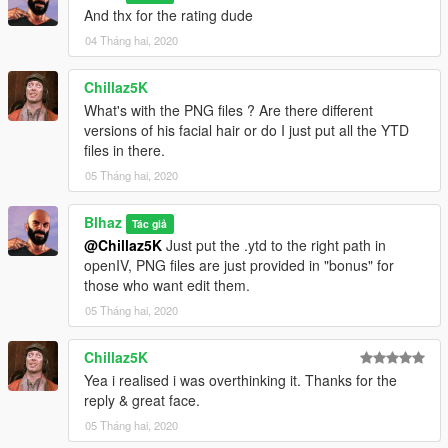
And thx for the rating dude
04 Tháng hai, 2020
Chillaz5K
What's with the PNG files ? Are there different
versions of his facial hair or do I just put all the YTD
files in there.
05 Tháng hai, 2020
Blhaz
Tác giả
@Chillaz5K
Just put the .ytd to the right path in
openIV, PNG files are just provided in "bonus" for
those who want edit them.
05 Tháng hai, 2020
Chillaz5K
Yea i realised i was overthinking it. Thanks for the
reply & great face.
05 Tháng hai, 2020