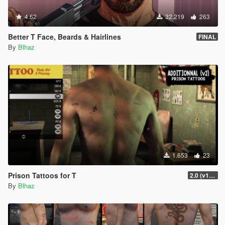
4.62
32.219
263
Better T Face, Beards & Hairlines
FINAL
By
Blhaz
1.653
23
Prison Tattoos for T
2.0 (v1 included)
By
Blhaz