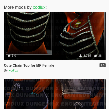
More mods by
xodiux
:
5.0
3.235
38
Cute Chain Top for MP Female
1.0
By
xodiux