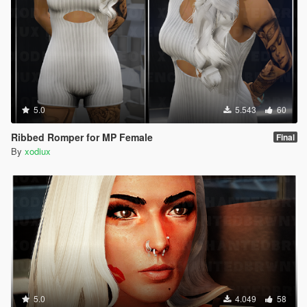
5.0
5.543
60
Ribbed Romper for MP Female
Final
By
xodiux
5.0
4.049
58