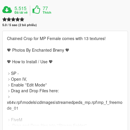
5.515
77
Đã tải về
Thích
5.0 / 5 sao (2 bỏ phiếu)
Chained Crop for MP Female comes with 13 textures!
💖 Photos By Enchanted Brwny 💖
💖 How to Install / Use 💖
﹥SP -
﹥Open IV,
﹥Enable ''Edit Mode''
﹥Drag and Drop Files here:
﹥
x64v.rpf\models\cdimages\streamedpeds_mp.rpf\mp_f_freemo
de_01
﹥FiveM
﹥ Drag and Drop files into ''Stream Folder''