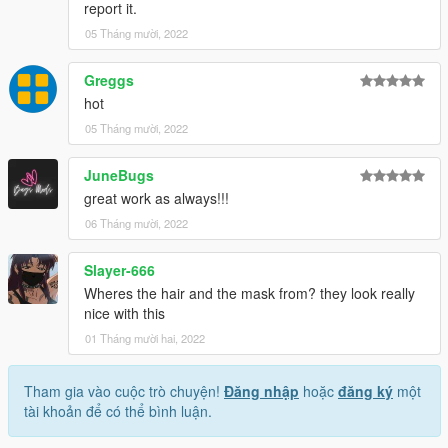
report it.
05 Tháng mười, 2022
Greggs
hot
05 Tháng mười, 2022
JuneBugs
great work as always!!!
06 Tháng mười, 2022
Slayer-666
Wheres the hair and the mask from? they look really
nice with this
01 Tháng mười hai, 2022
Tham gia vào cuộc trò chuyện!
Đăng nhập
hoặc
đăng ký
một
tài khoản để có thể bình luận.