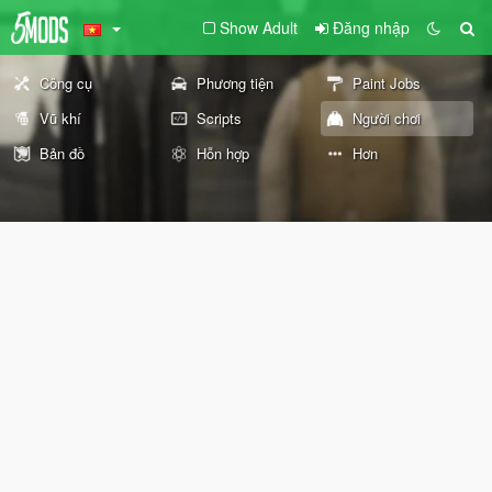
Show Adult
Đăng nhập
Công cụ
Phương tiện
Paint Jobs
Vũ khí
Scripts
Người chơi
Bản đồ
Hỗn hợp
Hơn