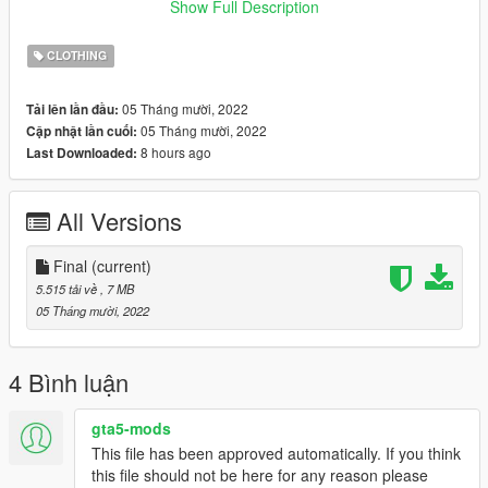
Show Full Description
💖 discord.gg/bugsmods 💖
CLOTHING
❗ You may not use this item in your clothing packs or for any
kind of payment! redirect here ❗
05 Tháng mười, 2022
Tải lên lần đầu:
05 Tháng mười, 2022
Cập nhật lần cuối:
8 hours ago
Last Downloaded:
All Versions
Final
(current)
5.515 tải về
, 7 MB
05 Tháng mười, 2022
4 Bình luận
gta5-mods
This file has been approved automatically. If you think
this file should not be here for any reason please