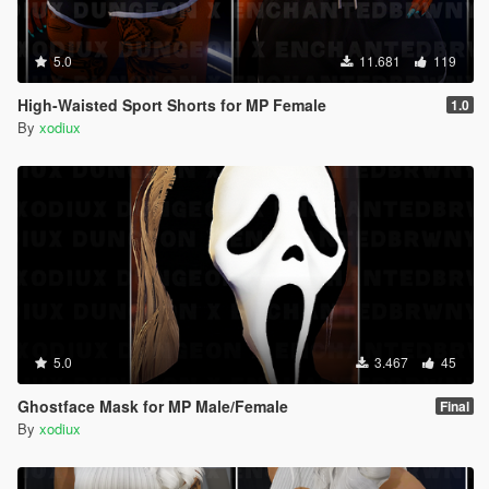
5.0
11.681
119
High-Waisted Sport Shorts for MP Female
1.0
By
xodiux
5.0
3.467
45
Ghostface Mask for MP Male/Female
Final
By
xodiux