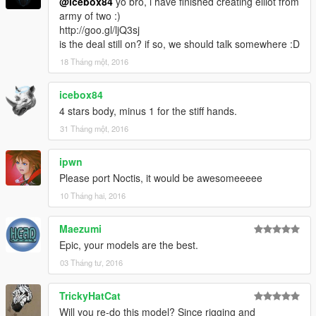
@icebox84
yo bro, i have finished creating elliot from
army of two :)
http://goo.gl/ljQ3sj
is the deal still on? if so, we should talk somewhere :D
18 Tháng một, 2016
icebox84
4 stars body, minus 1 for the stiff hands.
31 Tháng một, 2016
ipwn
Please port Noctis, it would be awesomeeeee
10 Tháng hai, 2016
Maezumi
Epic, your models are the best.
03 Tháng tư, 2016
TrickyHatCat
Will you re-do this model? Since rigging and