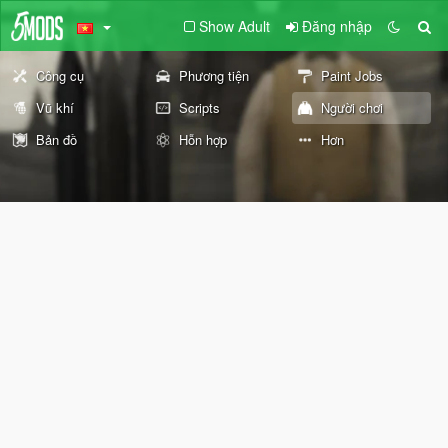
Show Adult
Đăng nhập
Công cụ
Phương tiện
Paint Jobs
Vũ khí
Scripts
Người chơi
Bản đồ
Hỗn hợp
Hơn