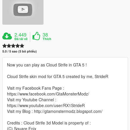
2.449
38
Đã tải về
Thích
5.0 / 5 sao (5 bỏ phiếu)
Now you can play as Cloud Strife in GTA 5 !
Cloud Strife skin mod for GTA 5 created by me, StrideR
Visit my Facebook Fans Page :
https://www.facebook.com/GtaMonsterModz/
Visit my Youtube Channel :
https://www.youtube.com/user/RX1StrideR
Visit my Blog : http://gtamonstermodz.blogspot.com/
Credits : Cloud Strife 3d Model is property of :
(C) Square Enix