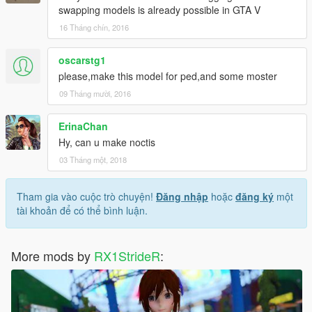
swapping models is already possible in GTA V
16 Tháng chín, 2016
oscarstg1
please,make this model for ped,and some moster
09 Tháng mười, 2016
ErinaChan
Hy, can u make noctis
03 Tháng một, 2018
Tham gia vào cuộc trò chuyện!
Đăng nhập
hoặc
đăng ký
một
tài khoản để có thể bình luận.
More mods by
RX1StrideR
: