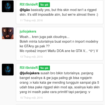
RX1StrideR
Tác giả
@Igão
basically yes, but this skin mod isn't a rigged
skin. it's still impossible atm, but we're almost there :)
11 Tháng một, 2016
juliojakers
Woah... kren juga pak cloudnya...
Boleh minta tutorialnya buat export n import modelny
ke GTAny ga pak ??
Mo nyoba2 import Waifu DOA ane ke GTA V... ^0^) V
13 Tháng một, 2016
RX1StrideR
Tác giả
@juliojakers
susah bro bikin tutorialnya. panjang
banget soalnya & gw juga paling gk bisa ngajarin
orang :v kalo kata gw mending tungguin sampai gta 5
udah bisa pake rigged skin mod aja, soalnya kalo skin
yang ini masih pake cara primitif tapi panjang :v
15 Tháng một, 2016