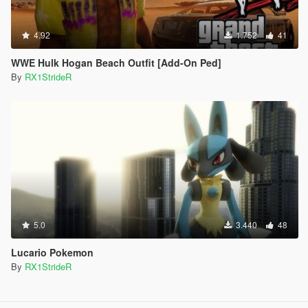
4.92
1.752
41
WWE Hulk Hogan Beach Outfit [Add-On Ped]
By
RX1StrideR
5.0
3.440
48
Lucario Pokemon
By
RX1StrideR