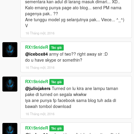
sementara kan adul di larang masuk dimari... XD..
Kalo emang punya page ato blog... send PM nama
pagenya pak.. ??
Ane tunggu model yg selanjutnya pak... Viece... ^_^)
V
16 Tháng một, 2016
RX1StrideR
Tác giả
@icebox84
army of two?? right away sir :D
do u have skype or somethin?
16 Tháng một, 2016
RX1StrideR
Tác giả
@juliojakers
Turned on lu kira ane lampu taman
pake di turned on segala wkwkw
iya ane punya fp facebook sama blog tuh ada di
bawah tombol download
16 Tháng một, 2016
RX1StrideR
Tác giả