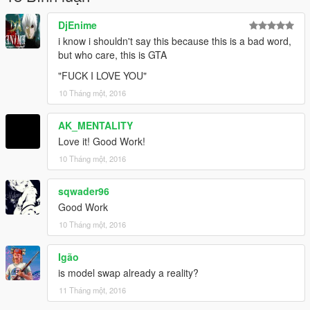
PS : don't Re-Upload my mods without my permission.
DjEnime
Thank you for Downloading this mod :)
i know i shouldn't say this because this is a bad word,
but who care, this is GTA
"FUCK I LOVE YOU"
10 Tháng một, 2016
AK_MENTALITY
Love it! Good Work!
10 Tháng một, 2016
sqwader96
Good Work
10 Tháng một, 2016
Igão
is model swap already a reality?
11 Tháng một, 2016