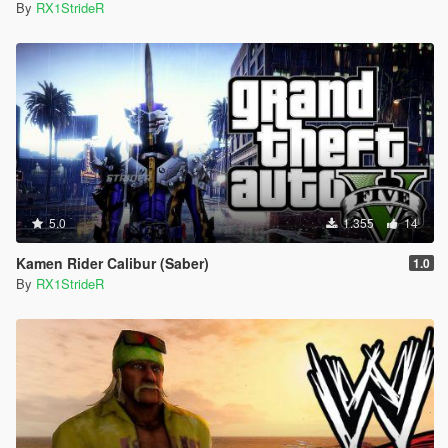
By
RX1StrideR
5.0
1.355
14
Kamen Rider Calibur (Saber)
1.0
By
RX1StrideR