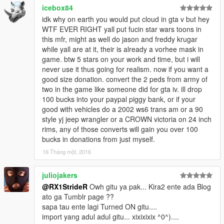
icebox84
idk why on earth you would put cloud in gta v but hey
WTF EVER RIGHT yall put fucin star wars toons in
this mfr, might as well do jason and freddy krugar
while yall are at it, their is already a vorhee mask in
game. btw 5 stars on your work and time, but i will
never use it thus going for realism. now if you want a
good size donation. convert the 2 peds from army of
two in the game like someone did for gta iv. ill drop
100 bucks into your paypal piggy bank, or if your
good with vehicles do a 2002 ws6 trans am or a 90
style yj jeep wrangler or a CROWN victoria on 24 inch
rims, any of those converts will gain you over 100
bucks in donations from just myself.
16 Tháng một, 2016
juliojakers
@RX1StrideR
Owh gitu ya pak... Kira2 ente ada Blog
ato ga Tumblr page ??
sapa tau ente lagi Turned ON gitu....
import yang adul adul gitu... xixixixix ^0^)....