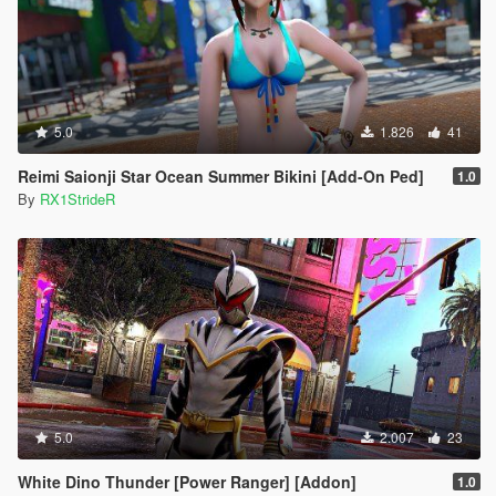
5.0
1.826
41
Reimi Saionji Star Ocean Summer Bikini [Add-On Ped]
1.0
By
RX1StrideR
5.0
2.007
23
White Dino Thunder [Power Ranger] [Addon]
1.0