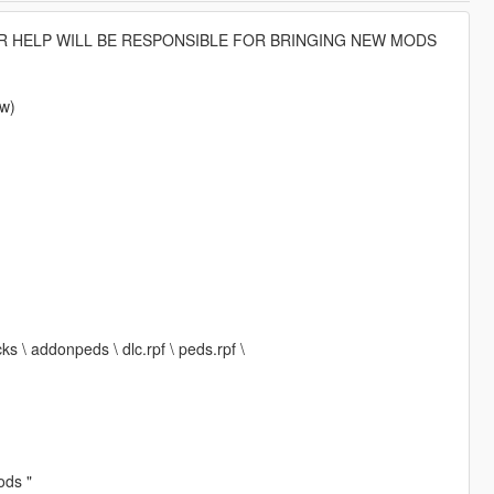
R HELP WILL BE RESPONSIBLE FOR BRINGING NEW MODS
ew)
ks \ addonpeds \ dlc.rpf \ peds.rpf \
ds "