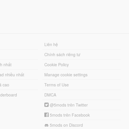
Liên hệ
Chính sách riêng tư
ch nhất
Cookie Policy
ad nhiều nhất
Manage cookie settings
á cao
Terms of Use
derboard
DMCA
@5mods trên Twitter
5mods trên Facebook
5mods on Discord