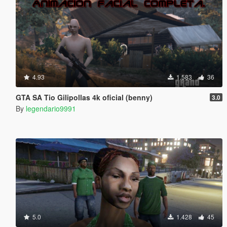
4.93
1.583
36
GTA SA Tio Gilipollas 4k oficial (benny)
3.0
By
legendario9991
5.0
1.428
45