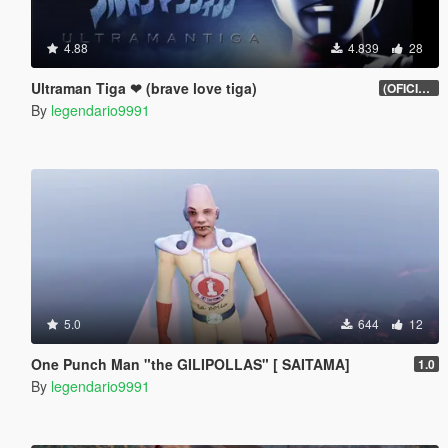
4.88
4.839
28
Ultraman Tiga ❤ (brave love tiga)
(OFICIAL)2
By
legendario9991
5.0
644
12
One Punch Man "the GILIPOLLAS" [ SAITAMA]
1.0
By
legendario9991