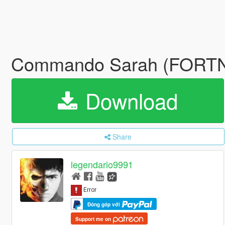
Commando Sarah (FORT
Download
Share
legendario9991
Đóng góp với
Support me on