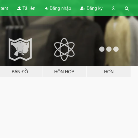
tent
Tải lên
Đăng nhập
Đăng ký
BẢN ĐỒ
HỖN HỢP
HƠN