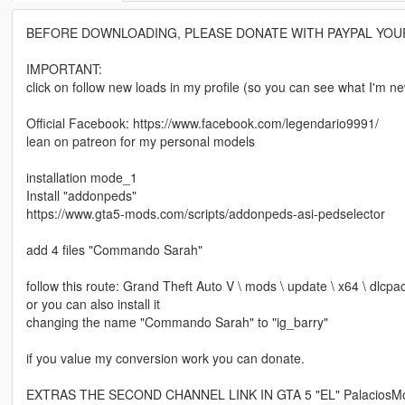
BEFORE DOWNLOADING, PLEASE DONATE WITH PAYPAL YOU
IMPORTANT:
click on follow new loads in my profile (so you can see what I'm n
Official Facebook: https://www.facebook.com/legendario9991/
lean on patreon for my personal models
installation mode_1
Install "addonpeds"
https://www.gta5-mods.com/scripts/addonpeds-asi-pedselector
add 4 files "Commando Sarah"
follow this route: Grand Theft Auto V \ mods \ update \ x64 \ dlcpac
or you can also install it
changing the name "Commando Sarah" to "ig_barry"
if you value my conversion work you can donate.
EXTRAS THE SECOND CHANNEL LINK IN GTA 5 "EL" PalaciosMo