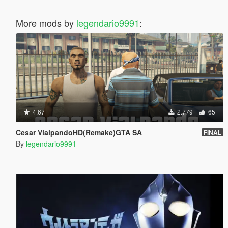
More mods by
legendario9991
:
4.67
2.779
65
Cesar VialpandoHD(Remake)GTA SA
FINAL
By
legendario9991