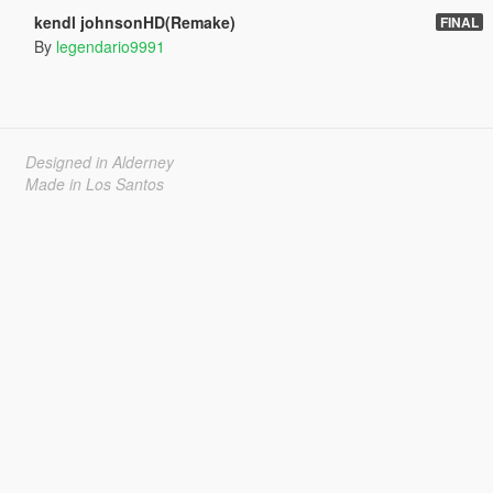
kendl johnsonHD(Remake)
FINAL
By
legendario9991
Designed in Alderney
Made in Los Santos