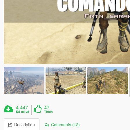
4.447
47
Đã tải về
Thích
Description
Comments (12)