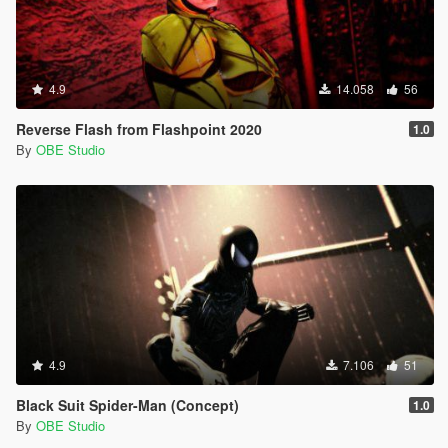
4.9
14.058
56
Reverse Flash from Flashpoint 2020
1.0
By
OBE Studio
4.9
7.106
51
Black Suit Spider-Man (Concept)
1.0
By
OBE Studio