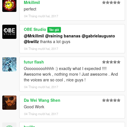
Mrkillmil
perfect
04 Tháng mười hai, 2017
OBE Studio
Tác giả
@Mrkillmil
@raining bananas
@gabrielaugusto
@bwillz
thanks a lot guys
04 Tháng mười hai, 2017
futur flash
Ooooooooohhhh :) exactly what I expected !!!!
Awesome work , nothing more ! Just awesome . And
the voices are so cool , nice guys !
04 Tháng mười hai, 2017
Da Wei Wang Shen
Good Work
04 Tháng mười hai, 2017
bwillz