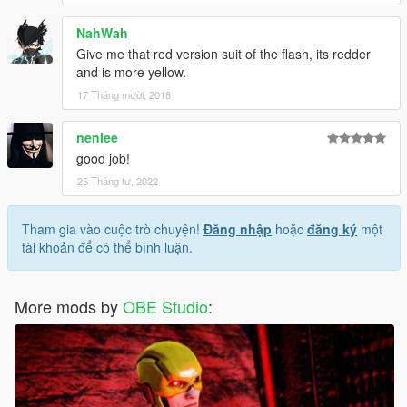
NahWah
Give me that red version suit of the flash, its redder
and is more yellow.
17 Tháng mười, 2018
nenlee
good job!
25 Tháng tư, 2022
Tham gia vào cuộc trò chuyện!
Đăng nhập
hoặc
đăng ký
một
tài khoản để có thể bình luận.
More mods by
OBE Studio
: