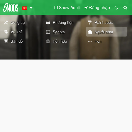
Show Adult
Đăng nhập
Công cụ
Phương tiện
Paint Jobs
Vũ khí
Scripts
Người chơi
Bản đồ
Hỗn hợp
Hơn