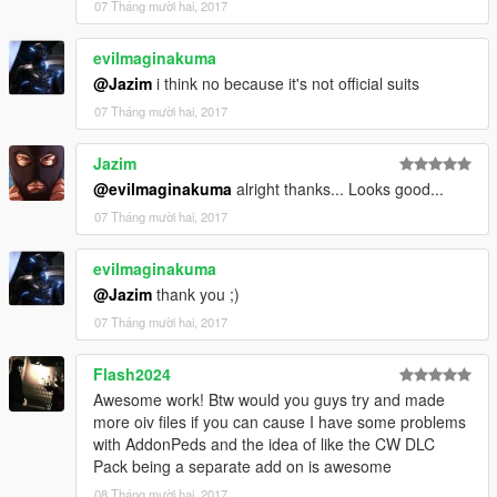
07 Tháng mười hai, 2017
evilmaginakuma
@Jazim
i think no because it's not official suits
07 Tháng mười hai, 2017
Jazim
@evilmaginakuma
alright thanks... Looks good...
07 Tháng mười hai, 2017
evilmaginakuma
@Jazim
thank you ;)
07 Tháng mười hai, 2017
Flash2024
Awesome work! Btw would you guys try and made
more oiv files if you can cause I have some problems
with AddonPeds and the idea of like the CW DLC
Pack being a separate add on is awesome
08 Tháng mười hai, 2017