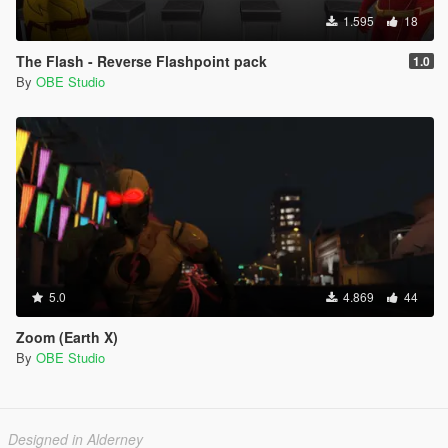
1.595
18
The Flash - Reverse Flashpoint pack
1.0
By
OBE Studio
5.0
4.869
44
Zoom (Earth X)
By
OBE Studio
Designed in Alderney