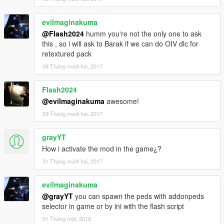
evilmaginakuma
@Flash2024
humm you're not the only one to ask
this , so i will ask to Barak if we can do OIV dlc for
retextured pack
08 Tháng mười hai, 2017
Flash2024
@evilmaginakuma
awesome!
09 Tháng mười hai, 2017
grayYT
How i activate the mod in the game¿?
31 Tháng mười hai, 2017
evilmaginakuma
@grayYT
you can spawn the peds with addonpeds
selector in game or by ini with the flash script
01 Tháng một, 2018