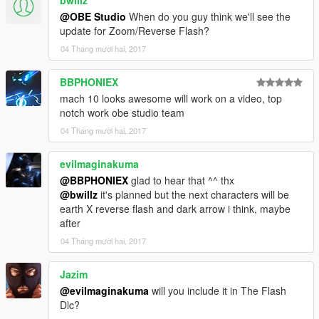
@OBE Studio
When do you guy think we'll see the
update for Zoom/Reverse Flash?
04 Tháng mười hai, 2017
BBPHONIEX
mach 10 looks awesome will work on a video, top
notch work obe studio team
04 Tháng mười hai, 2017
evilmaginakuma
@BBPHONIEX
glad to hear that ^^ thx
@bwillz
it's planned but the next characters will be
earth X reverse flash and dark arrow i think, maybe
after
04 Tháng mười hai, 2017
Jazim
@evilmaginakuma
will you include it in The Flash
Dlc?