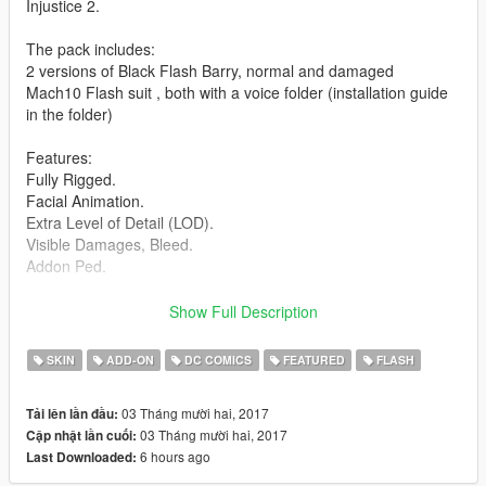
Injustice 2.
The pack includes:
2 versions of Black Flash Barry, normal and damaged
Mach10 Flash suit , both with a voice folder (installation guide
in the folder)
Features:
Fully Rigged.
Facial Animation.
Extra Level of Detail (LOD).
Visible Damages, Bleed.
Addon Ped.
Installation:
Show Full Description
Highly recommended to use with this Add-Ons.
https://www.gta5-mods.com/scripts/addonpeds-asi-pedselector
SKIN
ADD-ON
DC COMICS
FEATURED
FLASH
Or replaced with a ped that you want, just rename example:
03 Tháng mười hai, 2017
Tải lên lần đầu:
ig_bankman.
03 Tháng mười hai, 2017
Cập nhật lần cuối:
6 hours ago
Last Downloaded:
Place .ini file into Scripts\The Flash Files\Suits.