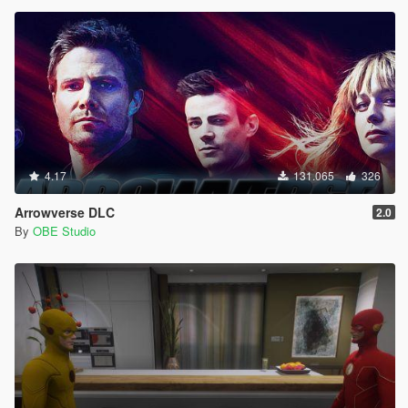
4.17
131.065
326
Arrowverse DLC
2.0
By
OBE Studio