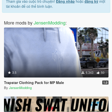
Tham gia vào cuộc trò chuyện!
Đăng nhập
hoặc
đăng ký
một
tài khoản để có thể bình luận.
More mods by
JensenModding
:
3.5
6.343
50
Trapstar Clothing Pack for MP Male
1.0
By
JensenModding