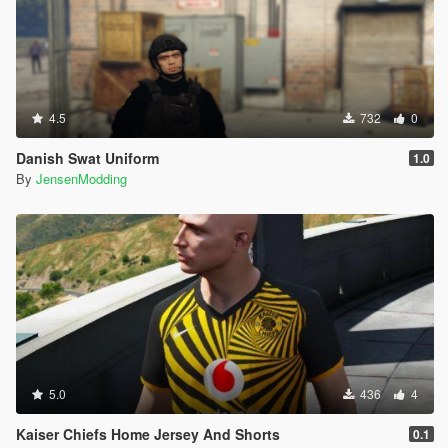
4.5
732
0
Danish Swat Uniform
1.0
By
JensenModding
5.0
436
4
Kaiser Chiefs Home Jersey And Shorts
0.1