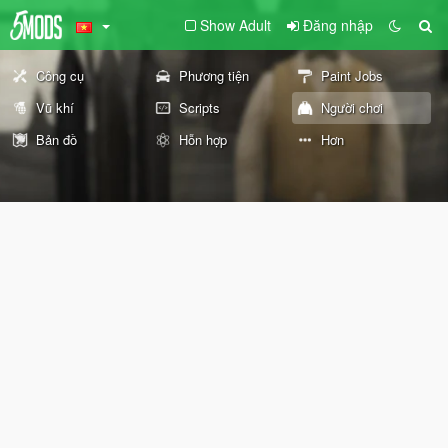
Show Adult
Đăng nhập
Công cụ
Phương tiện
Paint Jobs
Vũ khí
Scripts
Người chơi
Bản đồ
Hỗn hợp
Hơn