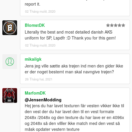
report it.
02 Tháng mười, 2020
BlomstDK
Literally the best and most detailed danish AKS
uniform for SP, Lspdfr :D Thank you for this gem!
02 Tháng mười, 2020
mikailgk
Jens jeg ville sætte aks trøjen ind men den gider ikke
er der noget bestemt man skal navngive trøjen?
26 Tháng hai, 2021
MarfomDK
@JensenModding
Hej jens du har lavet texturen får vesten vikker ikke til
den vest der du har lavet den til en vest formate
2048x /2048x og den texture du har lave er en 4096x
og 2048x så den villler ikke match med den vest så
måsk opdater vestern texture