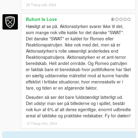
29 Tháng một, 2024
Buhurt Is Love
Hæsligt at se på. Aktionsstyrken svarer ikke til det,
som mange nok ville kalde for det danske "SWAT".
Det danske "SWAT" er kaldet for Romeo eller
Reaktionspatruljen. Ikke nok med det, men så er
Aktionsstyrken's rolle væsenligt anderledes end
Reaktionspatruljens. Aktionsstyrken er et anti-terror
beredskab. Helt andet område. Og Romeo patruljen
er faktisk bare et beredskab hvor politifolkene har fået
en særlig uddannelse målrettet mod at kunne handle
effektivt i kritiske situationer, hvor menneskeliv er i
fare, og tiden er en afgørende faktor.
Desuden så ser det bare fuldstændigt latterligt ud.
Det udstyr man ser på billederne og i spillet, består
nok kun af 6% af alt deres egentlige, enormt udbredte
areal af taktiske og praktiske redskaber. Fy for dælen!
15 Tháng chín, 2024