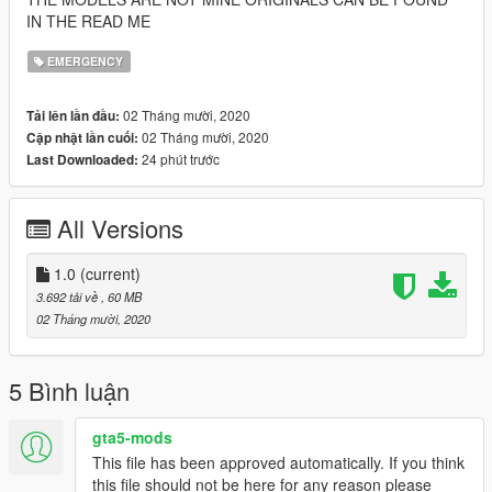
IN THE READ ME
EMERGENCY
02 Tháng mười, 2020
Tải lên lần đầu:
02 Tháng mười, 2020
Cập nhật lần cuối:
24 phút trước
Last Downloaded:
All Versions
1.0
(current)
3.692 tải về
, 60 MB
02 Tháng mười, 2020
5 Bình luận
gta5-mods
This file has been approved automatically. If you think
this file should not be here for any reason please