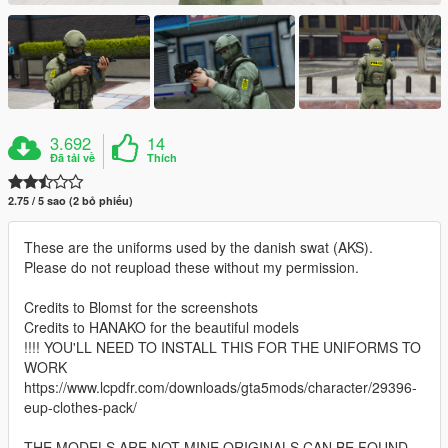
3.692
14
Đã tải về
Thích
2.75 / 5 sao (2 bỏ phiếu)
These are the uniforms used by the danish swat (AKS).
Please do not reupload these without my permission.
Credits to Blomst for the screenshots
Credits to HANAKO for the beautiful models
!!!! YOU'LL NEED TO INSTALL THIS FOR THE UNIFORMS TO
WORK
https://www.lcpdfr.com/downloads/gta5mods/character/29396-
eup-clothes-pack/
THE MODELS ARE NOT MINE ORIGINALS CAN BE FOUND