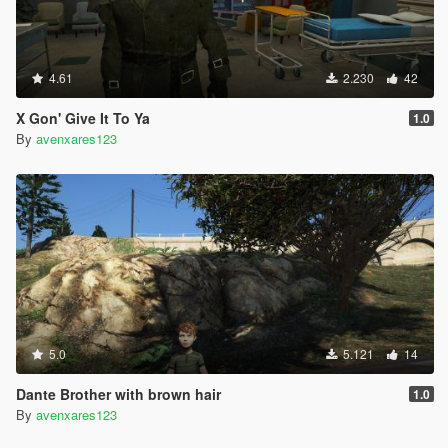
4.61
2.230
42
X Gon' Give It To Ya
1.0
By
avenxares123
5.0
5.121
14
Dante Brother with brown hair
1.0
By
avenxares123