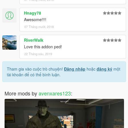
Hnagy78
Awesome!!!!
07 Tháng mười, 2018
RiverWalk
Love this addon ped!
22 Tháng sáu, 2019
Tham gia vào cuộc trò chuyện!
Đăng nhập
hoặc
đăng ký
một
tài khoản để có thể bình luận.
More mods by
avenxares123
: