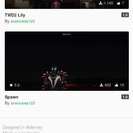
1.145
7
TWD2 Lily
1.0
By
avenxares123
5.0
602
15
Spawn
1.0
By
avenxares123
Designed in Alderney
Made in Los Santos