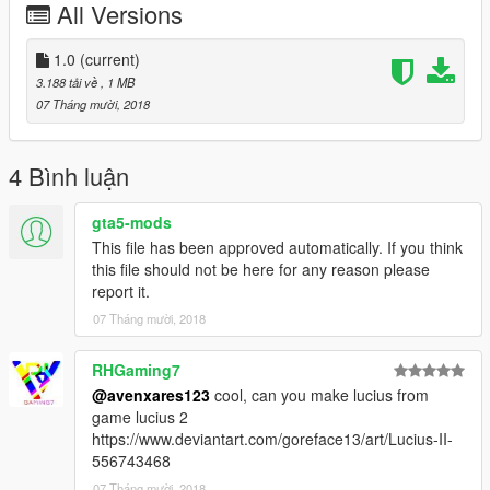
All Versions
1.0
(current)
3.188 tải về
, 1 MB
07 Tháng mười, 2018
4 Bình luận
gta5-mods
This file has been approved automatically. If you think
this file should not be here for any reason please
report it.
07 Tháng mười, 2018
RHGaming7
@avenxares123
cool, can you make lucius from
game lucius 2
https://www.deviantart.com/goreface13/art/Lucius-II-
556743468
07 Tháng mười, 2018