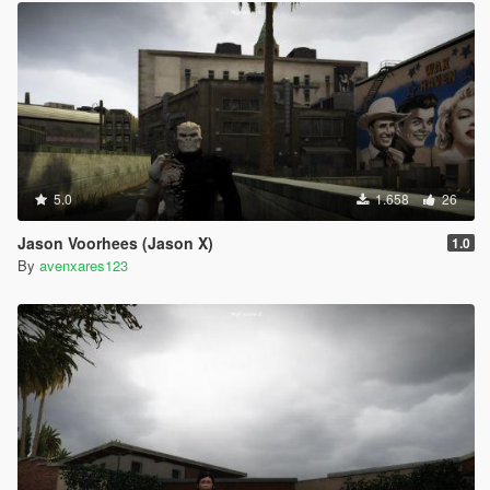
5.0
1.658
26
Jason Voorhees (Jason X)
1.0
By
avenxares123