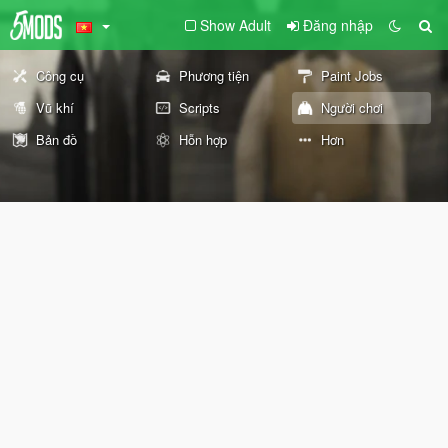
Show Adult
Đăng nhập
Công cụ
Phương tiện
Paint Jobs
Vũ khí
Scripts
Người chơi
Bản đồ
Hỗn hợp
Hơn