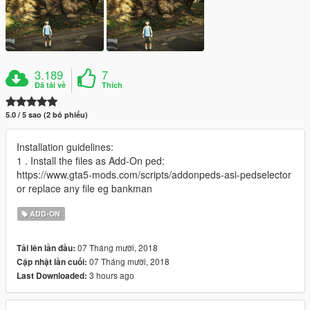
3.189
7
Đã tải về
Thích
5.0 / 5 sao (2 bỏ phiếu)
Installation guidelines:
1 . Install the files as Add-On ped:
https://www.gta5-mods.com/scripts/addonpeds-asi-pedselector
or replace any file eg bankman
ADD-ON
07 Tháng mười, 2018
Tải lên lần đầu:
07 Tháng mười, 2018
Cập nhật lần cuối:
3 hours ago
Last Downloaded: