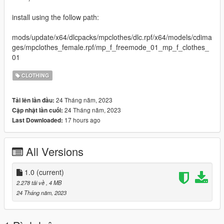
install using the follow path:
mods/update/x64/dlcpacks/mpclothes/dlc.rpf/x64/models/cdima
ges/mpclothes_female.rpf/mp_f_freemode_01_mp_f_clothes_
01
CLOTHING
24 Tháng năm, 2023
Tải lên lần đầu:
24 Tháng năm, 2023
Cập nhật lần cuối:
17 hours ago
Last Downloaded:
All Versions
1.0
(current)
2.278 tải về
, 4 MB
24 Tháng năm, 2023