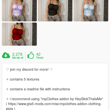
2.278
42
Đã tải về
Thích
♡ join my discord for more! ♡
✧ contains 5 textures
✧ contains a readme file with instructions
✧ i recommend using "mpClothes addon by HeySlickThatsMe"
( https://www.gta5-mods.com/misc/mpclothes-addon-clothing-
slots )