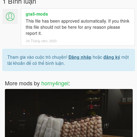
1 Bình luận
gta5-mods
This file has been approved automatically. If you think
this file should not be here for any reason please
report it.
24 Tháng năm, 2023
Tham gia vào cuộc trò chuyện!
Đăng nhập
hoặc
đăng ký
một
tài khoản để có thể bình luận.
More mods by
horny4ngel
: