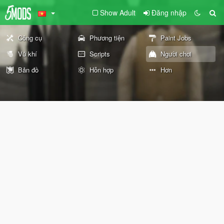
Show Adult
Đăng nhập
Công cụ
Phương tiện
Paint Jobs
Vũ khí
Scripts
Người chơi
Bản đồ
Hỗn hợp
Hơn