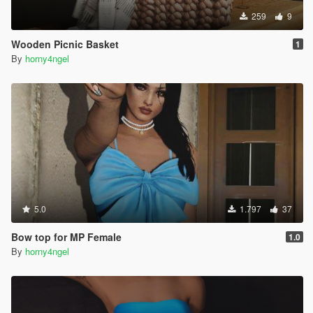
259
9
Wooden Picnic Basket
1
By
horny4ngel
5.0
1.797
37
Bow top for MP Female
1.0
By
horny4ngel