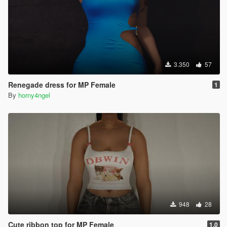
3.350
57
Renegade dress for MP Female
1
By
horny4ngel
948
28
Cute ribbon top for MP Female
1.0