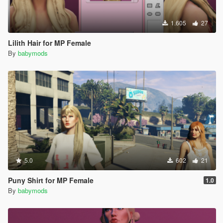
1.605
27
Lilith Hair for MP Female
By
babymods
5.0
602
21
Puny Shirt for MP Female
1.0
By
babymods