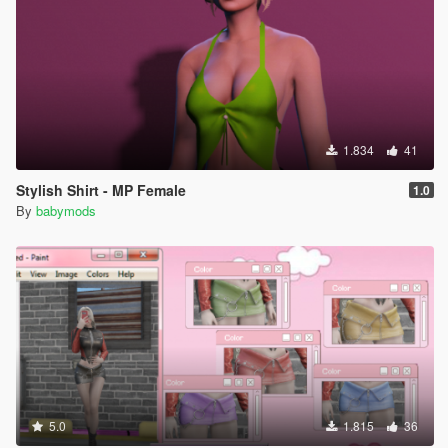
1.834
41
Stylish Shirt - MP Female
1.0
By
babymods
5.0
1.815
36