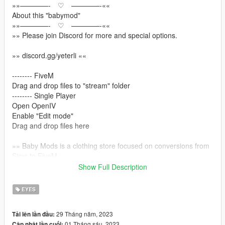
»»————- ♡ ————-««
About this "babymod"
»»————- ♡ ————-««
»» Please join Discord for more and special options.
»» discord.gg/yeterli ««
-------- FiveM
Drag and drop files to "stream" folder
-------- Single Player
Open OpenIV
Enable "Edit mode"
Drag and drop files here
»» Baby Mods is a clothing store focused on conversions from
Sims to FiveM
Show Full Description
»» discord.gg/yeterli ««
»» https://www.patreon.com/BabyModss ««
EYES
»» Please join Discord for more and special options.
29 Tháng năm, 2023
Tải lên lần đầu:
01 Tháng sáu, 2023
Cập nhật lần cuối: