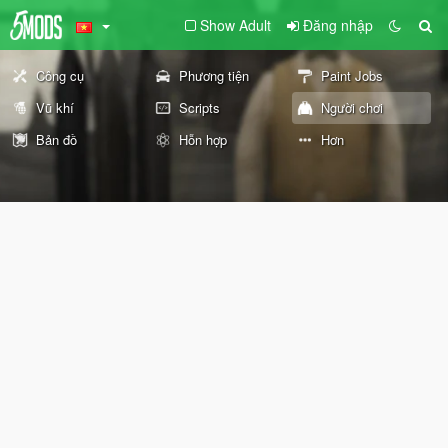
Show Adult
Đăng nhập
Công cụ
Phương tiện
Paint Jobs
Vũ khí
Scripts
Người chơi
Bản đồ
Hỗn hợp
Hơn