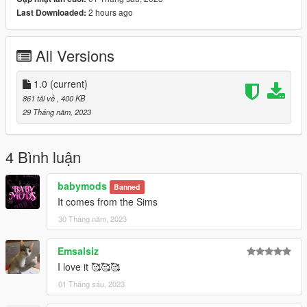
2 hours ago
Last Downloaded:
All Versions
1.0
(current)
861 tải về
, 400 KB
29 Tháng năm, 2023
4 Bình luận
babymods
Banned
It comes from the Sims
30 Tháng năm, 2023
Emsalsiz
I love it 🥰🥰🥰
01 Tháng sáu, 2023