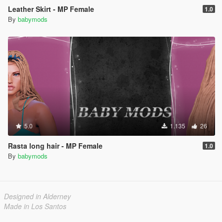
Leather Skirt - MP Female
1.0
By
babymods
5.0
1.135
26
Rasta long hair - MP Female
1.0
By
babymods
Designed in Alderney
Made in Los Santos