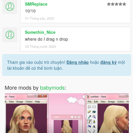
SMReplace
10/10
01 Tháng sáu, 2023
Somethin_Nice
where do I drag n drop
03 Tháng mười, 2023
Tham gia vào cuộc trò chuyện!
Đăng nhập
hoặc
đăng ký
một
tài khoản để có thể bình luận.
More mods by
babymods
: