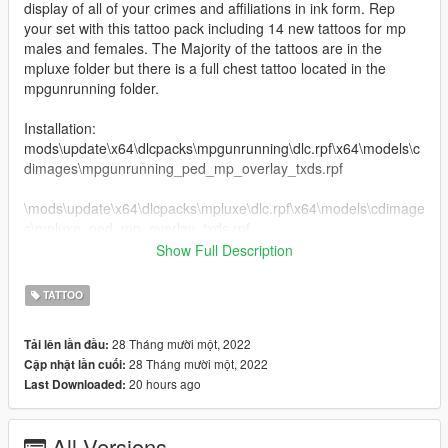
display of all of your crimes and affiliations in ink form. Rep
your set with this tattoo pack including 14 new tattoos for mp
males and females. The Majority of the tattoos are in the
mpluxe folder but there is a full chest tattoo located in the
mpgunrunning folder.
Installation:
mods\update\x64\dlcpacks\mpgunrunning\dlc.rpf\x64\models\c
dimages\mpgunrunning_ped_mp_overlay_txds.rpf
\mods\update\x64\dlcpacks\mpluxe\dlc.rpf\x64\models\cdimage
s\mpluxe_ped_mp_overlay_txds.rpf
Show Full Description
No Bugs Found
TATTOO
28 Tháng mười một, 2022
Tải lên lần đầu:
28 Tháng mười một, 2022
Cập nhật lần cuối:
20 hours ago
Last Downloaded:
All Versions