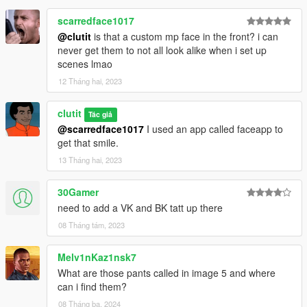
scarredface1017
@clutit
is that a custom mp face in the front? i can
never get them to not all look alike when i set up
scenes lmao
12 Tháng hai, 2023
clutit
Tác giả
@scarredface1017
I used an app called faceapp to
get that smile.
13 Tháng hai, 2023
30Gamer
need to add a VK and BK tatt up there
08 Tháng tám, 2023
Melv1nKaz1nsk7
What are those pants called in image 5 and where
can i find them?
08 Tháng ba, 2024