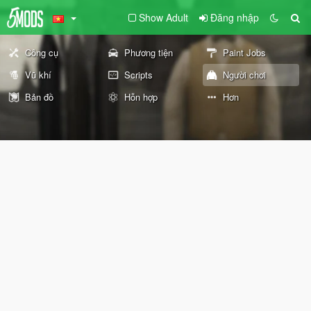
Show Adult
Đăng nhập
Công cụ
Phương tiện
Paint Jobs
Vũ khí
Scripts
Người chơi
Bản đồ
Hỗn hợp
Hơn