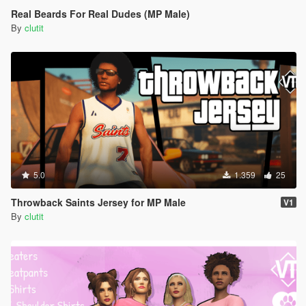
Real Beards For Real Dudes (MP Male)
By
clutit
5.0
1.359
25
Throwback Saints Jersey for MP Male
V1
By
clutit