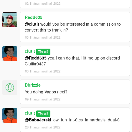
02 Tháng mười hai, 2022
Redd635
@clutit
would you be interested in a commission to
convert this to franklin?
03 Tháng mười hai, 2022
clutit
Tác giả
@Redd635
yea I can do that. Hit me up on discord
Clutit#0437
03 Tháng mười hai, 2022
Dbrizzle
You doing Vagos next?
09 Tháng mười hai, 2022
clutit
Tác giả
@BabaJetski
low_fun_int-6,cs_lamardavis_dual-6
28 Tháng mười hai, 2022