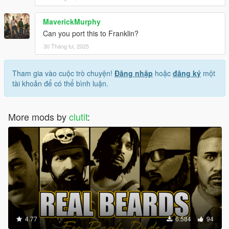
MaverickMurphy
Can you port this to Franklin?
30 Tháng tư, 2025
Tham gia vào cuộc trò chuyện!
Đăng nhập
hoặc
đăng ký
một
tài khoản để có thể bình luận.
More mods by
clutit
:
4.77
6.584
94