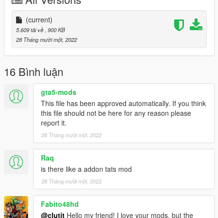
(current)
5.609 tải về
, 900 KB
28 Tháng mười một, 2022
16 Bình luận
gta5-mods
This file has been approved automatically. If you think
this file should not be here for any reason please
report it.
28 Tháng mười một, 2022
Raq
is there like a addon tats mod
28 Tháng mười một, 2022
Fabito48hd
@clutit
Hello my friend! I love your mods, but the