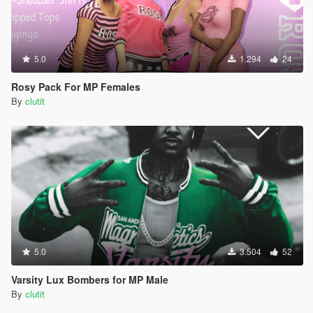
5.0
1.294
24
Rosy Pack For MP Females
By
clutit
5.0
3.504
52
Varsity Lux Bombers for MP Male
By
clutit