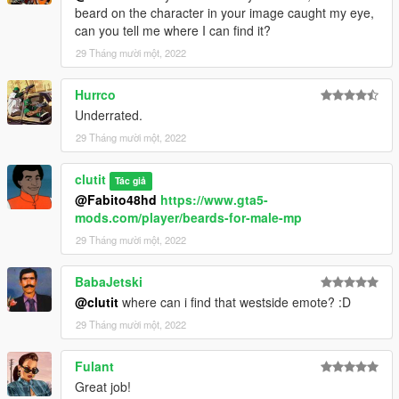
beard on the character in your image caught my eye,
can you tell me where I can find it?
29 Tháng mười một, 2022
Hurrco
Underrated.
29 Tháng mười một, 2022
clutit
Tác giả
@Fabito48hd
https://www.gta5-
mods.com/player/beards-for-male-mp
29 Tháng mười một, 2022
BabaJetski
@clutit
where can i find that westside emote? :D
29 Tháng mười một, 2022
Fulant
Great job!