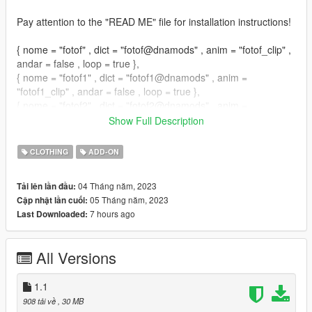
Pay attention to the "READ ME" file for installation instructions!
{ nome = "fotof" , dict = "fotof@dnamods" , anim = "fotof_clip" ,
andar = false , loop = true },
{ nome = "fotof1" , dict = "fotof1@dnamods" , anim =
"fotof1_clip" , andar = false , loop = true },
{ nome = "fotof2" , dict = "fotof2@dnamods" , anim =
"fotof2_clip" , andar = false , loop = true },
Show Full Description
{ nome = "fotof3" , dict = "fotof3@dnamods" , anim =
"fotof3_clip" , andar = false , loop = true },
CLOTHING
ADD-ON
{ nome = "fotof4" , dict = "fotof4@dnamods" , anim =
"fotof4_clip" , andar = false , loop = true },
04 Tháng năm, 2023
Tải lên lần đầu:
{ nome = "fotof5" , dict = "fotof5@dnamods" , anim =
05 Tháng năm, 2023
Cập nhật lần cuối:
"fotof5_clip" , andar = false , loop = true },
7 hours ago
Last Downloaded:
{ nome = "fotof6" , dict = "fotof6@dnamods" , anim =
"fotof6_clip" , andar = false , loop = true },
All Versions
1.1
908 tải về
, 30 MB