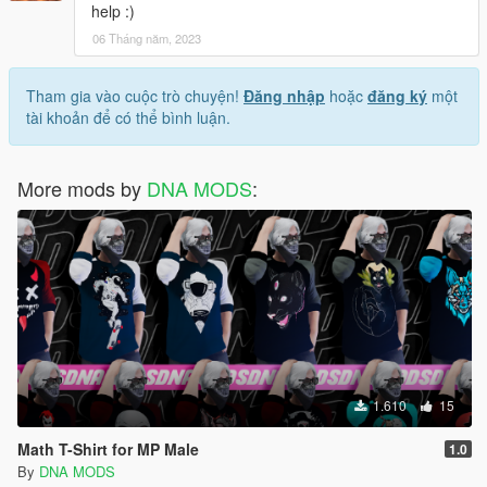
help :)
06 Tháng năm, 2023
Tham gia vào cuộc trò chuyện!
Đăng nhập
hoặc
đăng ký
một
tài khoản để có thể bình luận.
More mods by
DNA MODS
:
1.610
15
Math T-Shirt for MP Male
1.0
By
DNA MODS