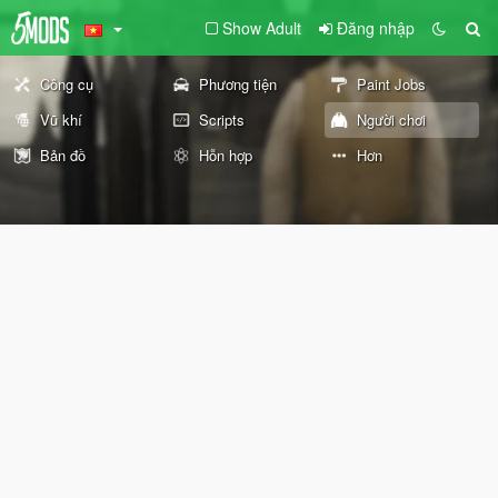
Show Adult
Đăng nhập
Công cụ
Phương tiện
Paint Jobs
Vũ khí
Scripts
Người chơi
Bản đồ
Hỗn hợp
Hơn