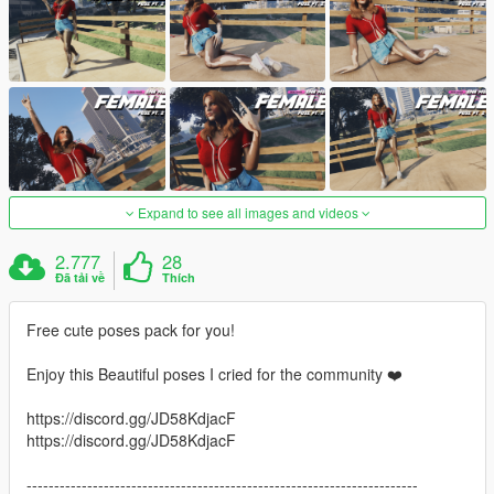
Expand to see all images and videos
2.777
28
Đã tải về
Thích
Free cute poses pack for you!
Enjoy this Beautiful poses I cried for the community ❤️
https://discord.gg/JD58KdjacF
https://discord.gg/JD58KdjacF
-----------------------------------------------------------------------