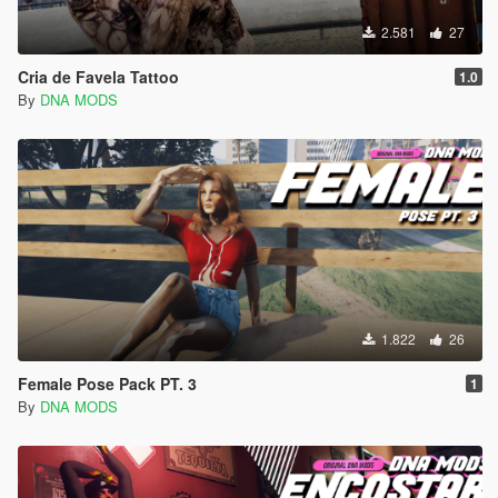
2.581
27
Cria de Favela Tattoo
1.0
By
DNA MODS
1.822
26
Female Pose Pack PT. 3
1
By
DNA MODS