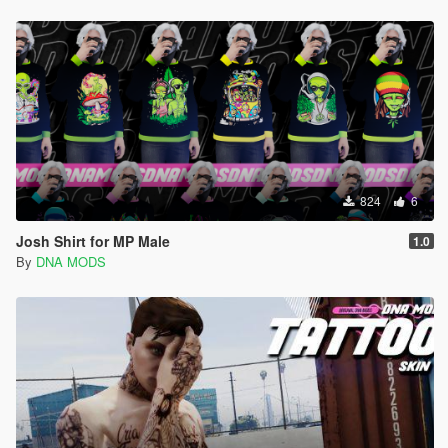
824
6
Josh Shirt for MP Male
1.0
By
DNA MODS