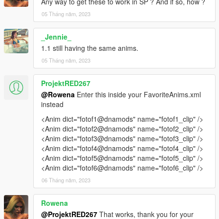
Any way to get these to work in SP ? And if so, how ?
05 Tháng năm, 2023
_Jennie_
1.1 still having the same anims.
05 Tháng năm, 2023
ProjektRED267
@Rowena
Enter this inside your FavoriteAnims.xml
instead
<Anim dict="fotof1@dnamods" name="fotof1_clip" />
<Anim dict="fotof2@dnamods" name="fotof2_clip" />
<Anim dict="fotof3@dnamods" name="fotof3_clip" />
<Anim dict="fotof4@dnamods" name="fotof4_clip" />
<Anim dict="fotof5@dnamods" name="fotof5_clip" />
<Anim dict="fotof6@dnamods" name="fotof6_clip" />
06 Tháng năm, 2023
Rowena
@ProjektRED267
That works, thank you for your