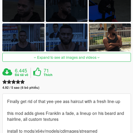
Expand to see all images and videos
6.445
71
Đã tải về
Thích
4.92 / 5 sao (6 bỏ phiếu)
Finally get rid of that yee-yee ass haircut with a fresh line-up
this mod adds gives Franklin a fade, a lineup on his beard and
hairline, all custom textures
install to mods/x64v/models/cdimages/streamed