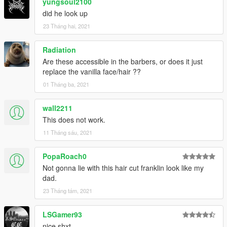
yungsoul2100
did he look up
23 Tháng hai, 2021
Radiation
Are these accessible in the barbers, or does it just
replace the vanilla face/hair ??
01 Tháng ba, 2021
wall2211
This does not work.
11 Tháng sáu, 2021
PopaRoach0
Not gonna lie with this hair cut franklin look like my
dad.
23 Tháng tám, 2021
LSGamer93
nice shxt.