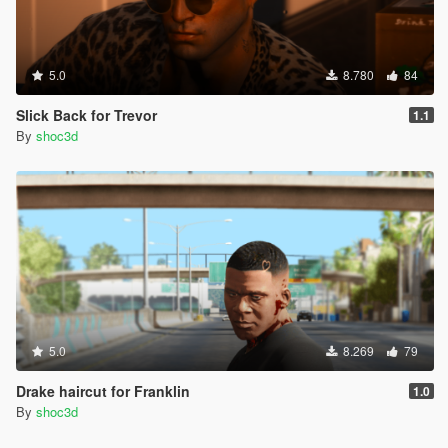
5.0
8.780
84
Slick Back for Trevor
1.1
By
shoc3d
5.0
8.269
79
Drake haircut for Franklin
1.0
By
shoc3d