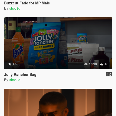
Buzzcut Fade for MP Male
By
shoc3d
4.5
1.990
46
Jolly Rancher Bag
1.0
By
shoc3d