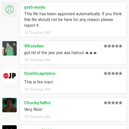
gta5-mods
This file has been approved automatically. If you think
this file should not be here for any reason please
report it.
22 Tháng hai, 2021
WhoIsSee
got rid of the yee yee ass haircut 🔥🔥🔥
22 Tháng hai, 2021
flywithcaptmico
This is fire man!
23 Tháng hai, 2021
ChunkyYaBoi
Very Nice!
23 Tháng hai, 2021