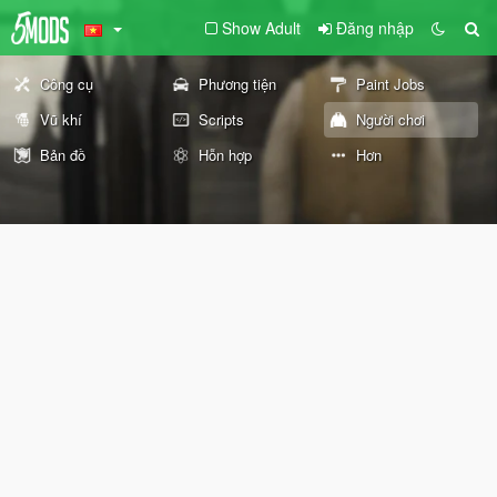
Show Adult
Đăng nhập
Công cụ
Phương tiện
Paint Jobs
Vũ khí
Scripts
Người chơi
Bản đồ
Hỗn hợp
Hơn