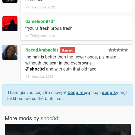
29 Tháng một, 2022
danielson87df
fryzura fresh broda fresh
13 Tháng một, 2023
NecatiArabaci81
Banned
the hair is better then the newer ones, pls make it
withouth the scar in the eyebrowns
@shoc3d
and with outh that old face
13 Tháng ba, 2024
Tham gia vào cuộc trò chuyện!
Đăng nhập
hoặc
đăng ký
một
tài khoản để có thể bình luận.
More mods by
shoc3d
: