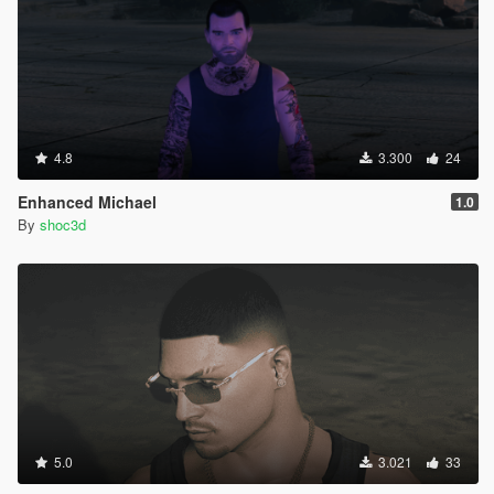
4.8
3.300
24
Enhanced Michael
1.0
By
shoc3d
5.0
3.021
33