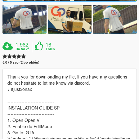
1.962
16
Đã tải về
Thích
5.0 / 5 sao (2 bỏ phiếu)
Thank you for downloading my file, if you have any questions
do not hesitate to let me know via discord.
> itjustxonax
------------------------------
INSTALLATION GUIDE SP
------------------------------
1. Open OpenIV
2. Enable de EditMode
3. Go to: GTA
V/update/x64/dlcpacks/mpsmuggler/dlc.rpf/x64/models/cdimag