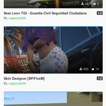
382
2
Seat Leon TGI - Guardia Civil Seguridad Ciudadana
1.0
By
xagraciar200
623
14
Skirt Designer [SP/FiveM]
1.0
By
xagraciar200