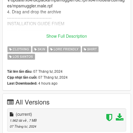
es/mpsmuggler.male.rpf
4. Drag and drop the archive
------------------------------
INSTALLATION GUIDE FIVEM
------------------------------
1. Go to your server.cfg, an start de folder FiveM
Show Full Description
2. Make sure that if you change the folder name you must
change it in server.cfg
CLOTHING
SKIN
LORE FRIENDLY
SHIRT
LOS SANTOS
07 Tháng tư, 2024
Tải lên lần đầu:
07 Tháng tư, 2024
Cập nhật lần cuối:
4 hours ago
Last Downloaded:
All Versions
(current)
1.962 tải về
, 7 MB
07 Tháng tư, 2024