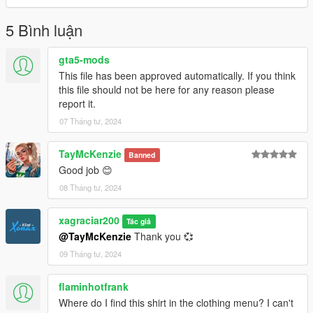
5 Bình luận
gta5-mods
This file has been approved automatically. If you think
this file should not be here for any reason please
report it.
07 Tháng tư, 2024
TayMcKenzie
Banned
Good job 😊
08 Tháng tư, 2024
xagraciar200
Tác giả
@TayMcKenzie
Thank you 💞
09 Tháng tư, 2024
flaminhotfrank
Where do I find this shirt in the clothing menu? I can't