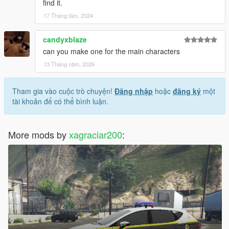
find it.
17 Tháng tám, 2024
candyxblaze
can you make one for the main characters
13 Tháng năm, 2026
Tham gia vào cuộc trò chuyện!
Đăng nhập
hoặc
đăng ký
một
tài khoản để có thể bình luận.
More mods by
xagraciar200
: