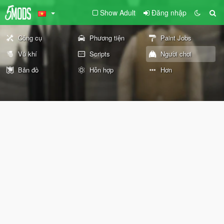
Show Adult
Đăng nhập
Công cụ
Phương tiện
Paint Jobs
Vũ khí
Scripts
Người chơi
Bản đồ
Hỗn hợp
Hơn