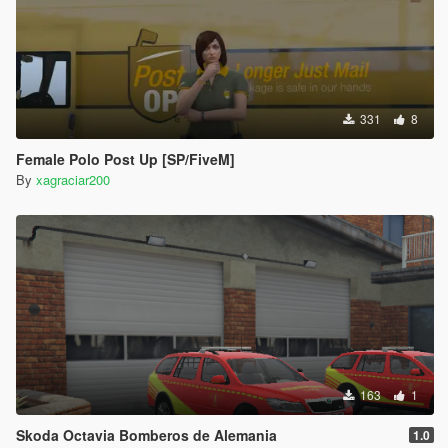
331
8
Female Polo Post Up [SP/FiveM]
By
xagraciar200
163
1
Skoda Octavia Bomberos de Alemania
1.0