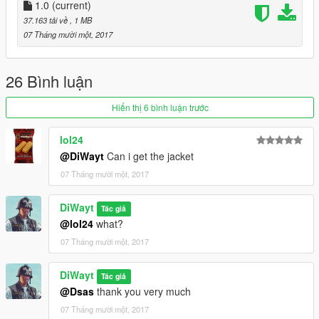
1.0
(current)
37.163 tải về
, 1 MB
07 Tháng mười một, 2017
26 Bình luận
Hiển thị 6 bình luận trước
lol24
@DiWayt
Can i get the jacket
07 Tháng mười một, 2017
DiWayt
Tác giả
@lol24
what?
07 Tháng mười một, 2017
DiWayt
Tác giả
@Dsas
thank you very much
07 Tháng mười một, 2017