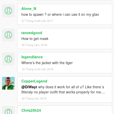
Alone_N
how to spawn ? or where i can use it on my gtav
07 Tháng mười một, 2017
tanzedgood
How to get mask
06 Tháng năm, 2018
legendlance
Where’s the jacket with the tiger
15 Tháng mười một, 2018
CopperLegend
@DiWayt
why does it work for all of u? Like there´s
litteraly no player outfit that works properly for me....
28 Tháng một, 2019
Chris25h24