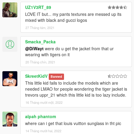
UZ1V3RT_89
LOVE IT but... my pants textures are messed up its
mixed with black and gucci logos
27 Tháng tám, 2021
Smacka_Packa
@DiWayt
were do u get the jacket from that ur
wearing with tigers on it
20 Tháng chín, 2021
SkreetKidV
Banned
This little kid fails to include the models which are
needed LMAO for people wondering the tiger jacket is
trevors uppr_21 which this little kid is too lazy include.
16 Tháng mười một, 2022
alpah phantom
where can i get that louis vuitton sunglass in tht pic
14 Tháng mười hai, 2022