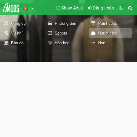
Show Adult
Đăng nhập
Công cụ
Phương tiện
Paint Jobs
Vũ khí
Scripts
Người chơi
Bản đồ
Hỗn hợp
Hơn