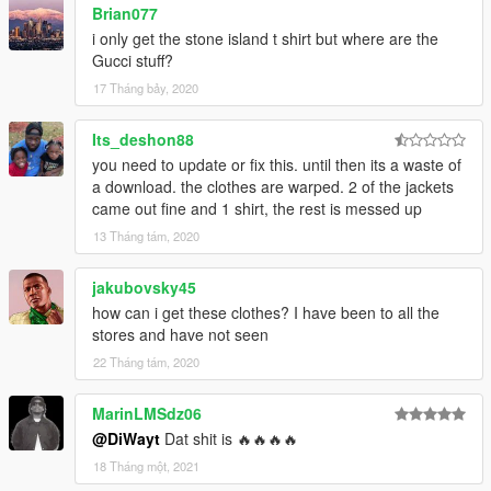
Brian077
i only get the stone island t shirt but where are the
Gucci stuff?
17 Tháng bảy, 2020
Its_deshon88
you need to update or fix this. until then its a waste of
a download. the clothes are warped. 2 of the jackets
came out fine and 1 shirt, the rest is messed up
13 Tháng tám, 2020
jakubovsky45
how can i get these clothes? I have been to all the
stores and have not seen
22 Tháng tám, 2020
MarinLMSdz06
@DiWayt
Dat shit is 🔥🔥🔥🔥
18 Tháng một, 2021