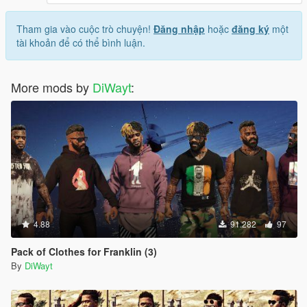
Tham gia vào cuộc trò chuyện!
Đăng nhập
hoặc
đăng ký
một
tài khoản để có thể bình luận.
More mods by
DiWayt
:
4.88
91.282
97
Pack of Clothes for Franklin (3)
By
DiWayt