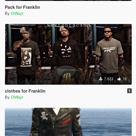
Pack for Franklin
By
DiWayt
7.623
16
clothes for Franklin
1
By
DiWayt