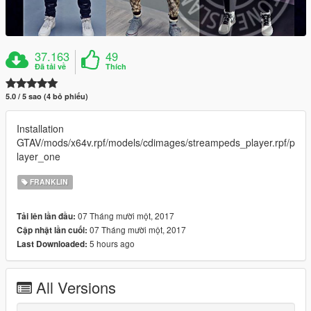
37.163
49
Đã tải về
Thích
5.0 / 5 sao (4 bỏ phiếu)
Installation
GTAV/mods/x64v.rpf/models/cdimages/streampeds_player.rpf/p
layer_one
FRANKLIN
07 Tháng mười một, 2017
Tải lên lần đầu:
07 Tháng mười một, 2017
Cập nhật lần cuối:
5 hours ago
Last Downloaded:
All Versions