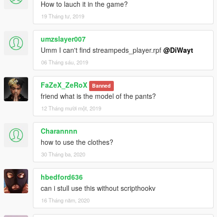
How to lauch it in the game?
19 Tháng tư, 2019
umzslayer007
Umm I can't find streampeds_player.rpf
@DiWayt
06 Tháng sáu, 2019
FaZeX_ZeRoX
Banned
friend what is the model of the pants?
12 Tháng mười một, 2019
Charannnn
how to use the clothes?
30 Tháng ba, 2020
hbedford636
can i stull use this without scripthookv
16 Tháng năm, 2020