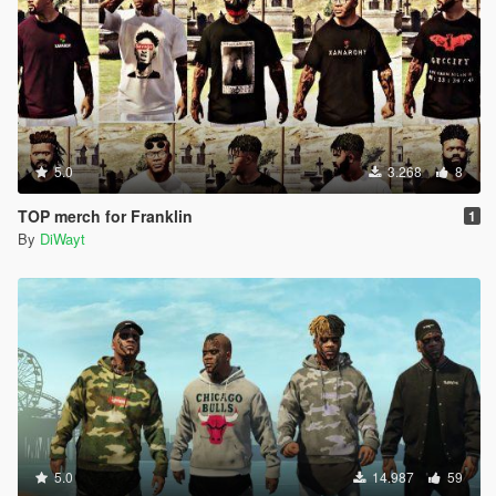
5.0
3.268
8
TOP merch for Franklin
1
By
DiWayt
5.0
14.987
59