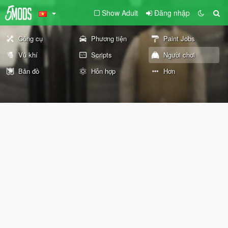
Show Adult
Đăng nhập
Công cụ
Phương tiện
Paint Jobs
Vũ khí
Scripts
Người chơi
Bản đồ
Hỗn hợp
Hơn