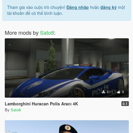
Tham gia vào cuộc trò chuyện!
Đăng nhập
hoặc
đăng ký
một
tài khoản để có thể bình luận.
More mods by
Sato8
:
611
9
Lamborghini Huracan Polis Aracı 4K
0.1
By
Sato8