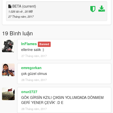
Mpt-76 Milli Piyade Tüfeği:
BETA
(current)
https://tr.gta5-mods.com/weapons/mpt-76-milli-piyade-tufegi-
1.026 tải về
, 20 MB
turkish-national-infantry-rifle-animated
27 Tháng năm, 2017
19 Bình luận
InFlames
Banned
ellerine salık :)
27 Tháng năm, 2017
emregorkan
çok güzel olmus
28 Tháng năm, 2017
onur2727
GÖK GİRSİN KZILI ÇIKSIN YOLUMDADA DÖNMEM
GERİ 'YENER ÇEVİK' :D E
28 Tháng năm, 2017