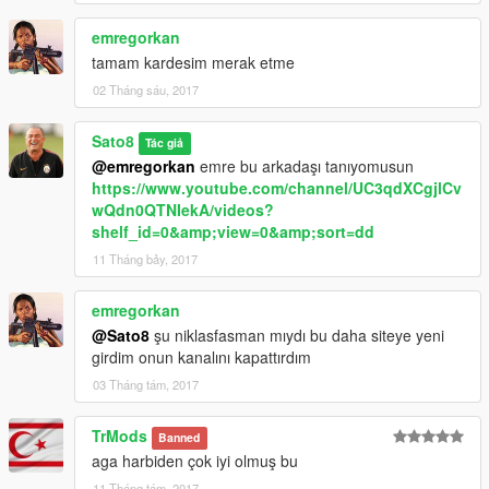
emregorkan
tamam kardesim merak etme
02 Tháng sáu, 2017
Sato8
Tác giả
@emregorkan
emre bu arkadaşı tanıyomusun
https://www.youtube.com/channel/UC3qdXCgjlCv
wQdn0QTNIekA/videos?
shelf_id=0&amp;view=0&amp;sort=dd
11 Tháng bảy, 2017
emregorkan
@Sato8
şu niklasfasman mıydı bu daha siteye yeni
girdim onun kanalını kapattırdım
03 Tháng tám, 2017
TrMods
Banned
aga harbiden çok iyi olmuş bu
11 Tháng tám, 2017