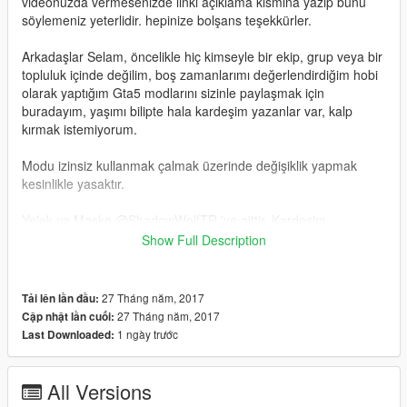
videonuzda vermesenizde linki açıklama kısmına yazıp bunu
söylemeniz yeterlidir. hepinize bolşans teşekkürler.
Arkadaşlar Selam, öncelikle hiç kimseyle bir ekip, grup veya bir
topluluk içinde değilim, boş zamanlarımı değerlendirdiğim hobi
olarak yaptığım Gta5 modlarını sizinle paylaşmak için
buradayım, yaşımı bilipte hala kardeşim yazanlar var, kalp
kırmak istemiyorum.
Modu izinsiz kullanmak çalmak üzerinde değişiklik yapmak
kesinlikle yasaktır.
Yelek ve Maske @ShadowWolfTR 'ye aittir, Kardeşim
Teşekkürler, Adamsın.
Show Full Description
Kask/Helmet @Bad Company Thank You Bro
Kaplamalar ve Kamuflaj da bana aittir lütfen izinsiz kullanmayın,
buradayız görüyoruz.
27 Tháng năm, 2017
Tải lên lần đầu:
27 Tháng năm, 2017
Cập nhật lần cuối:
Kurulum:
1 ngày trước
Last Downloaded:
x64e.rpf\models\cdimages\componentpeds_s_m_y.rpf
Eğer modlarınızı resimlerken Mpt-76 yı kullanıyosanız lütfen
All Versions
linkini paylaşmayıda unutmayın.