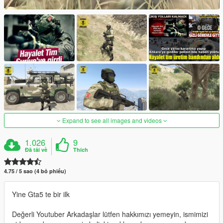
Expand to see all images and videos
1.026
9
Đã tải về
Thích
4.75 / 5 sao (4 bỏ phiếu)
Yine Gta5 te bir ilk
Değerli Youtuber Arkadaşlar lütfen hakkımızı yemeyin, ismimizi