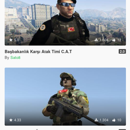
5.0
1.604
12
Başbakanlık Karşı Atak Timi C.A.T
2.0
By
Sato8
4.33
1.304
10