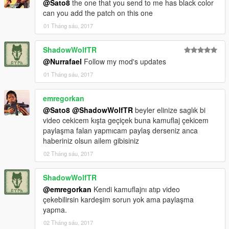
@Sato8
the one that you send to me has black color
can you add the patch on this one
01 Tháng sáu, 2017
ShadowWolfTR
@Nurrafael
Follow my mod's updates
01 Tháng sáu, 2017
emregorkan
@Sato8
@ShadowWolfTR
beyler elinize saglık bi
video cekicem kışta geçiçek buna kamuflaj çekicem
paylaşma falan yapmıcam paylaş derseniz anca
haberiniz olsun ailem gibisiniz
02 Tháng sáu, 2017
ShadowWolfTR
@emregorkan
Kendi kamuflajnı atıp video
çekebilirsin kardeşim sorun yok ama paylaşma
yapma.
02 Tháng sáu, 2017