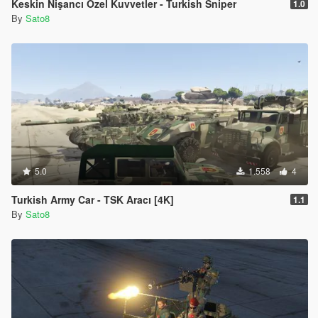
Keskin Nişancı Özel Kuvvetler - Turkish Sniper
1.0
By
Sato8
5.0
1.558
4
Turkish Army Car - TSK Aracı [4K]
1.1
By
Sato8