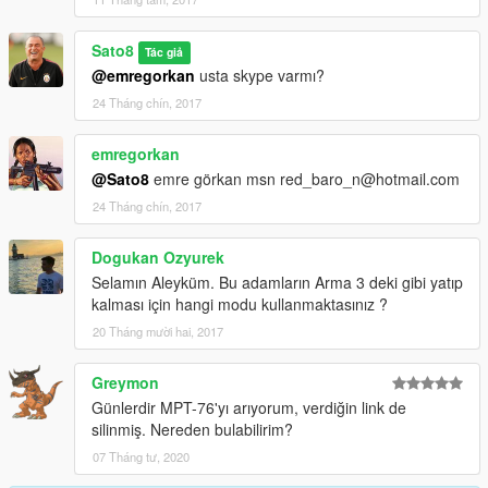
Sato8
Tác giả
@emregorkan
usta skype varmı?
24 Tháng chín, 2017
emregorkan
@Sato8
emre görkan msn red_baro_n@hotmail.com
24 Tháng chín, 2017
Dogukan Ozyurek
Selamın Aleyküm. Bu adamların Arma 3 deki gibi yatıp
kalması için hangi modu kullanmaktasınız ?
20 Tháng mười hai, 2017
Greymon
Günlerdir MPT-76'yı arıyorum, verdiğin link de
silinmiş. Nereden bulabilirim?
07 Tháng tư, 2020