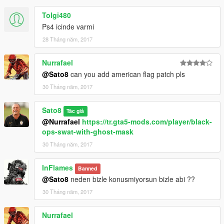
Tolgi480
Ps4 icinde varmi
28 Tháng năm, 2017
Nurrafael
@Sato8
can you add american flag patch pls
30 Tháng năm, 2017
Sato8
Tác giả
@Nurrafael
https://tr.gta5-mods.com/player/black-
ops-swat-with-ghost-mask
30 Tháng năm, 2017
InFlames
Banned
@Sato8
neden bizle konusmiyorsun bizle abi ??
30 Tháng năm, 2017
Nurrafael