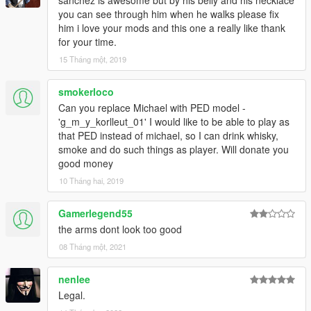
you can see through him when he walks please fix
him i love your mods and this one a really like thank
for your time.
15 Tháng một, 2019
smokerloco
Can you replace Michael with PED model -
'g_m_y_korlleut_01' I would like to be able to play as
that PED instead of michael, so I can drink whisky,
smoke and do such things as player. Will donate you
good money
10 Tháng hai, 2019
Gamerlegend55
the arms dont look too good
08 Tháng một, 2021
nenlee
Legal.