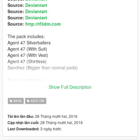
Source:
Deviantart
Source:
Deviantart
Source:
Deviantart
Source:
http://tf3dm.com
The pack includes:
Agent 47 Silverballers
Agent 47 (With Suit)
Agent 47 (With Vest)
Agent 47 (Shirtless)
Sanchez (Bigger than normal peds)
Peds Installation:
Show Full Description
Use this mod to use PEDS as Add-Ons:
https://www.gta5-mods.com/scripts/addonpeds-asi-pedselector
SKIN
ADD-ON
Or Replace any Ped you want just rename the files to whatever
28 Tháng mười hai, 2016
Tải lên lần đầu:
ped you want to replace "example:ig_bankman"
28 Tháng mười hai, 2016
Cập nhật lần cuối:
3 ngày trước
Last Downloaded:
Weapon Installation: