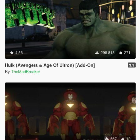
4.56
298.818
271
Hulk (Avengers & Age Of Ultron) [Add-On]
3.1
By
TheMadBreaker
567
13