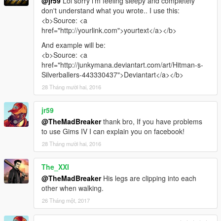
@jr59
Lol sorry i'm feeling sleepy and completely
don't understand what you wrote.. I use this:
<b>Source: <a
href="http://yourlink.com">yourtext</a></b>
And example will be:
<b>Source: <a
href="http://junkymana.deviantart.com/art/Hitman-s-
Silverballers-443330437">Deviantart</a></b>
28 Tháng mười hai, 2016
jr59
@TheMadBreaker
thank bro, If you have problems
to use Gims IV I can explain you on facebook!
28 Tháng mười hai, 2016
The_XXI
@TheMadBreaker
His legs are clipping into each
other when walking.
26 Tháng một, 2017