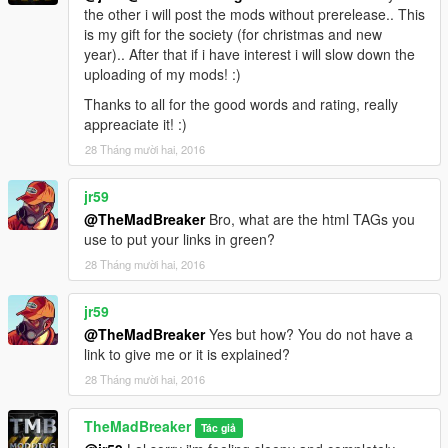
the other i will post the mods without prerelease.. This
is my gift for the society (for christmas and new
year).. After that if i have interest i will slow down the
uploading of my mods! :)
Thanks to all for the good words and rating, really
appreaciate it! :)
28 Tháng mười hai, 2016
jr59
@TheMadBreaker
Bro, what are the html TAGs you
use to put your links in green?
28 Tháng mười hai, 2016
jr59
@TheMadBreaker
Yes but how? You do not have a
link to give me or it is explained?
28 Tháng mười hai, 2016
TheMadBreaker
Tác giả