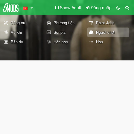
Show Adult
Đăng nhập
Công cụ
Phương tiện
Paint Jobs
Vũ khí
Scripts
Người chơi
Bản đồ
Hỗn hợp
Hơn