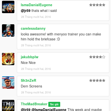
IsmaDanialEugene
@jr59
thats what i said
28 Tháng mười hai, 2016
carelessdanny
looks awesome! with menyoo trainer you can make
him hold the briefcase :D
28 Tháng mười hai, 2016
jakubbplw
Nice Nice
28 Tháng mười hai, 2016
Sh3nZeR
Dem Screens
28 Tháng mười hai, 2016
TheMadBreaker
Tác giả
@jr59
@IsmaDanialEugene
This week and maybe