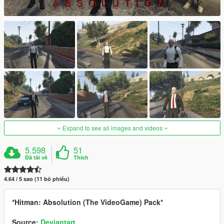
Expand to see all images and videos
5.598
51
Đã tải về
Thích
4.64 / 5 sao (11 bỏ phiếu)
*Hitman: Absolution (The VideoGame) Pack*
Source:
Deviantart