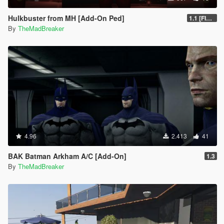
Hulkbuster from MH [Add-On Ped]
1.1 [FINAL]
By
TheMadBreaker
4.96
2.413
41
BAK Batman Arkham A/C [Add-On]
1.3
By
TheMadBreaker