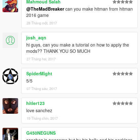
Mahmoud Salah
@TheMadBreaker
can you make hitman from hitman
2016 game
28 Tháng một, 2017
josh_aqn
hi guys, can you make a tutorial on how to apply the
mods?? THANK YOU SO MUCH
27 Tháng hai, 2017
SpiderMight
5/5
07 Tháng sáu, 2017
hitler123
love sanchez
19 Tháng chín, 2017
G450NEGUNS
sanchez is awesome but by his belly and his necklace