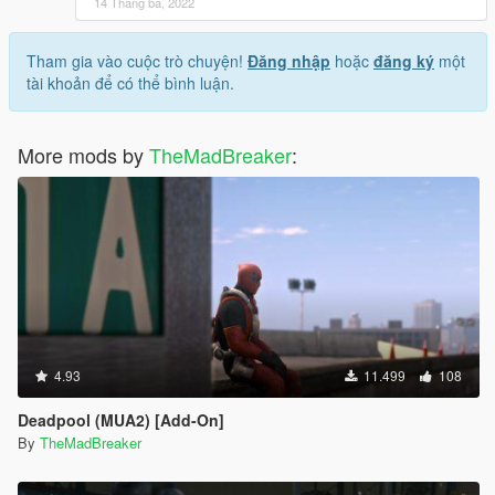
14 Tháng ba, 2022
Tham gia vào cuộc trò chuyện!
Đăng nhập
hoặc
đăng ký
một
tài khoản để có thể bình luận.
More mods by
TheMadBreaker
:
4.93
11.499
108
Deadpool (MUA2) [Add-On]
By
TheMadBreaker