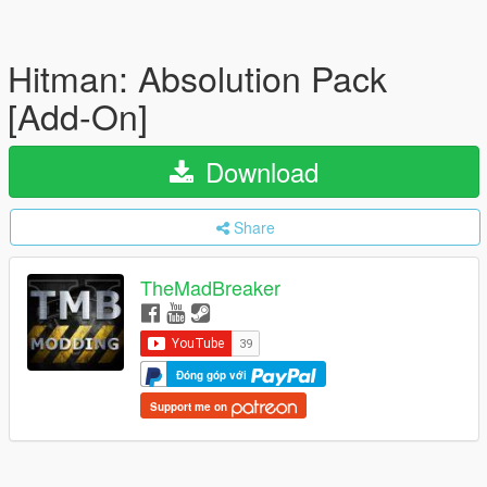
Hitman: Absolution Pack
[Add-On]
Download
Share
TheMadBreaker
Đóng góp với
Support me on