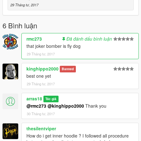
29 Tháng tư, 2017
6 Bình luận
rmc273
Đã đánh dấu bình luận
that joker bomber is fly dog
29 Tháng tư, 2017
kinghippo2000
Banned
best one yet
29 Tháng tư, 2017
arras18
Tác giả
@rmc273
@kinghippo2000
Thank you
30 Tháng tư, 2017
thesilentviper
How do i get inner hoodie ? I followed all procedure