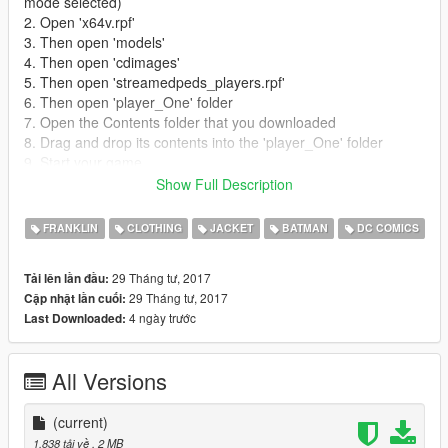
mode selected)
2. Open 'x64v.rpf'
3. Then open 'models'
4. Then open 'cdimages'
5. Then open 'streamedpeds_players.rpf'
6. Then open 'player_One' folder
7. Open the Contents folder that you downloaded
8. Drag and drop its contents into the 'player_One' folder
9. Start your game
Show Full Description
cheers
I am sorry, i am still a newbie
FRANKLIN
CLOTHING
JACKET
BATMAN
DC COMICS
29 Tháng tư, 2017
Tải lên lần đầu:
29 Tháng tư, 2017
Cập nhật lần cuối:
4 ngày trước
Last Downloaded:
All Versions
(current)
1.838 tải về
, 2 MB