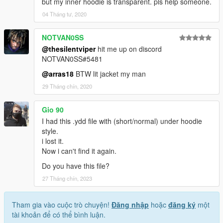
but my inner hoodie is transparent. pls help someone.
04 Tháng tư, 2020
NOTVAN0SS
@thesilentviper
hit me up on discord
NOTVAN0SS#5481
@arras18
BTW lit jacket my man
29 Tháng chín, 2020
Gio 90
I had this .ydd file with (short/normal) under hoodie
style.
i lost it.
Now i can't find it again.
Do you have this file?
27 Tháng chín, 2023
Tham gia vào cuộc trò chuyện!
Đăng nhập
hoặc
đăng ký
một
tài khoản để có thể bình luận.