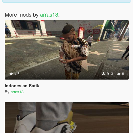
More mods by
arras18
:
4.6
913
8
Indonesian Batik
By
arras18