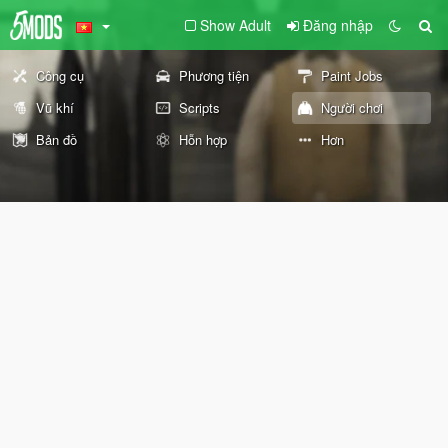
Show Adult
Đăng nhập
Công cụ
Phương tiện
Paint Jobs
Vũ khí
Scripts
Người chơi
Bản đồ
Hỗn hợp
Hơn