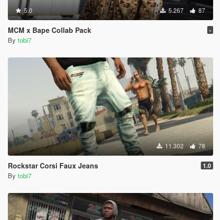
5.0
5.267
87
MCM x Bape Collab Pack
-
By
tobi7
11.302
78
Rockstar Corsi Faux Jeans
1.0
By
tobi7