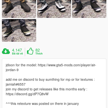
4.147
82
Đã tải về
Thích
jdixon for the model: https://www.gta5-mods.com/player/air-
jordan-9
add me on discord to buy sumthing for mp or for textures :
jamiah#6557
join my discord to get releases like this months early :
https://discord.gg/dP7Q8vW
^^^this retexture was posted on there in january