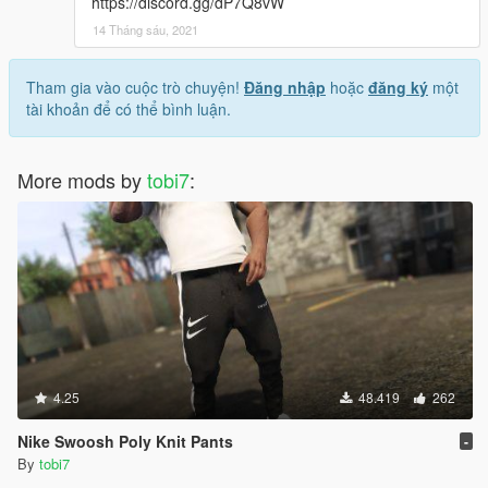
https://discord.gg/dP7Q8vW
14 Tháng sáu, 2021
Tham gia vào cuộc trò chuyện!
Đăng nhập
hoặc
đăng ký
một
tài khoản để có thể bình luận.
More mods by
tobi7
:
4.25
48.419
262
Nike Swoosh Poly Knit Pants
-
By
tobi7