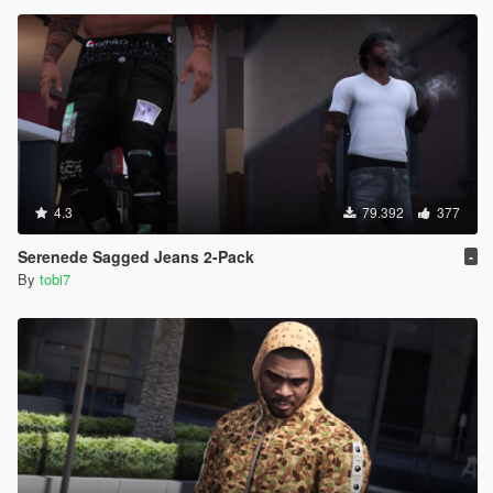
4.3
79.392
377
Serenede Sagged Jeans 2-Pack
-
By
tobi7