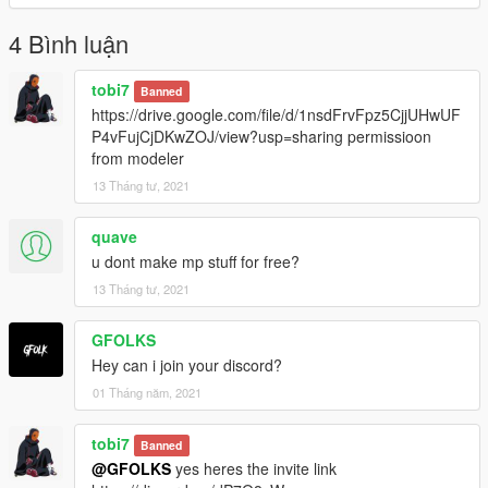
4 Bình luận
tobi7
Banned
https://drive.google.com/file/d/1nsdFrvFpz5CjjUHwUF
P4vFujCjDKwZOJ/view?usp=sharing permissioon
from modeler
13 Tháng tư, 2021
quave
u dont make mp stuff for free?
13 Tháng tư, 2021
GFOLKS
Hey can i join your discord?
01 Tháng năm, 2021
tobi7
Banned
@GFOLKS
yes heres the invite link