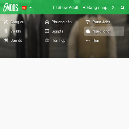
Show Adult
Đăng nhập
Công cụ
Phương tiện
Paint Jobs
Vũ khí
Scripts
Người chơi
Bản đồ
Hỗn hợp
Hơn