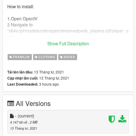
How to install:
1.Open OpenIV
2.Navigate to
"x64v.rpf/models/cdimages/streamedpeds_players.rpf/player_o
ne"
3.Turn on Edit Mode
Show Full Description
4.Drag and drop the .ytd file into the directory
5.Enjoy !!!
FRANKLIN
CLOTHING
SHOES
13 Tháng tư, 2021
Tải lên lần đầu:
13 Tháng tư, 2021
Cập nhật lần cuối:
3 hours ago
Last Downloaded:
All Versions
-
(current)
4.147 tải về
, 2 MB
13 Tháng tư, 2021