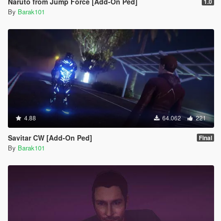
Naruto from Jump Force [Add-On Ped]
1.0
By
Barak101
4.88
64.062
221
Savitar CW [Add-On Ped]
Final
By
Barak101