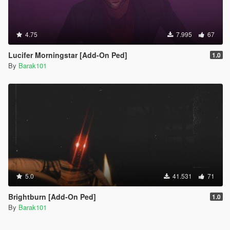
4.75
7.995
67
Lucifer Morningstar [Add-On Ped]
1.0
By
Barak101
5.0
41.531
71
Brightburn [Add-On Ped]
1.0
By
Barak101