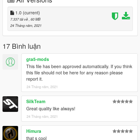
Models from Injustice 2 Mobile.
Support my on Patreon.
1.0
(current)
Follow me on Facebook.
7.337 tải về
, 60 MB
24 Tháng năm, 2021
17 Bình luận
gta5-mods
This file has been approved automatically. If you think
this file should not be here for any reason please
report it.
24 Tháng năm, 2021
SilkTeam
Great quality like always!
24 Tháng năm, 2021
Himura
that s cool