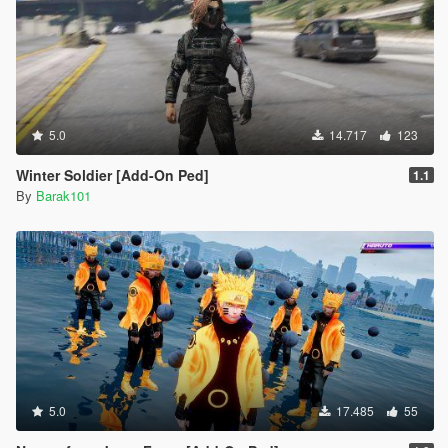
5.0
14.717
123
Winter Soldier [Add-On Ped]
1.1
By
Barak101
5.0
17.485
55