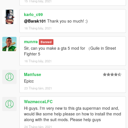
15 Tháng bảy, 2021
karlo_c99
@Barak101
Thank you so much! :)
16 Tháng bảy, 2021
munrra
Banned
Sir, can you make a gta 5 mod for （Guile in Street
Fighter 5
16 Tháng bảy, 2021
Mattfuse
Epicc
23 Tháng tám, 2021
WazmaccaLFC
Hi guys. I'm very new to this gta superman mod and,
would like some help please on how to install the mod
along with the suit mods. Please help guys
24 Tháng tám, 2021