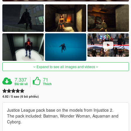
Expand to see all images and videos
7.337
71
Đã tải về
Thích
4.92 / 5 sao (6 bỏ phiếu)
Justice League pack base on the models from Injustice 2.
The pack included: Batman, Wonder Woman, Aquaman and
Cyborg.