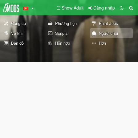
Show Adult
Đăng nhập
Công cụ
Phương tiện
Paint Jobs
Vũ khí
Scripts
Người chơi
Bản đồ
Hỗn hợp
Hơn