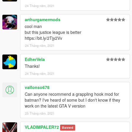
24 Tháng năm, 2021
arthurgamermods
cool man
but this justice league is better
https://bit.ly/2Tjy2Vv
24 Tháng năm, 2021
EdherVela
Thanks!
24 Tháng năm, 2021
valfonso678
Can anyone recommend a grappling hook mod for
batman? I've heard of some but I don't know if they
work on the latest GTA V version
25 Tháng năm, 2021
VLADIMPALER72
Banned