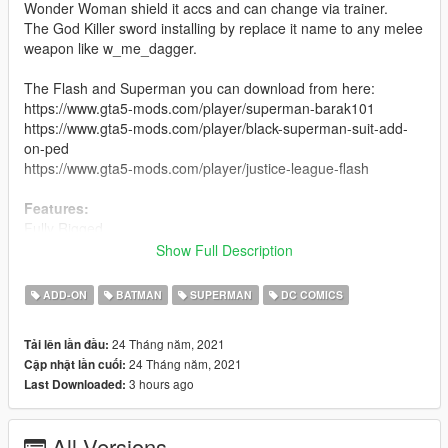
Wonder Woman shield it accs and can change via trainer.
The God Killer sword installing by replace it name to any melee
weapon like w_me_dagger.
The Flash and Superman you can download from here:
https://www.gta5-mods.com/player/superman-barak101
https://www.gta5-mods.com/player/black-superman-suit-add-
on-ped
https://www.gta5-mods.com/player/justice-league-flash
Features:
Fully Rigged.
Full Facial Animation.
Show Full Description
Cloth Physics.
High quality of texture.
ADD-ON
BATMAN
SUPERMAN
DC COMICS
Extra Level of Detail (LODs)
Visible Damages - Bleed.
24 Tháng năm, 2021
Tải lên lần đầu:
Special maps Effect.
24 Tháng năm, 2021
Cập nhật lần cuối:
Addon Ped.
3 hours ago
Last Downloaded:
Credits:
Barak101 for model Improved, rigged and convert to GTA V.
All Versions