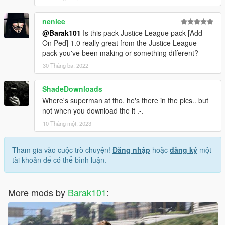
nenlee
@Barak101
Is this pack Justice League pack [Add-
On Ped] 1.0 really great from the Justice League
pack you've been making or something different?
30 Tháng ba, 2022
ShadeDownloads
Where's superman at tho. he's there in the pics.. but
not when you download the it .-.
10 Tháng một, 2023
Tham gia vào cuộc trò chuyện!
Đăng nhập
hoặc
đăng ký
một
tài khoản để có thể bình luận.
More mods by
Barak101
: