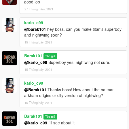
good job
27 Tháng năm, 2021
karlo_c99
@barak101
hey boss, can you make titan's superboy
and nightwing soon?
15 Tháng bảy, 2021
Barak101
Tác giả
@karlo_c99
Superboy yes, nightwing not sure.
15 Tháng bảy, 2021
karlo_c99
@Barak101
Thanks boss! How about the batman
arkham origins or city version of nightwing?
15 Tháng bảy, 2021
Barak101
Tác giả
@karlo_c99
I'll see about it