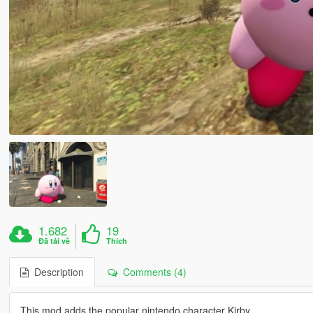
1.682
19
Đã tải về
Thích
Description
Comments (4)
This mod adds the popular nintendo character Kirby