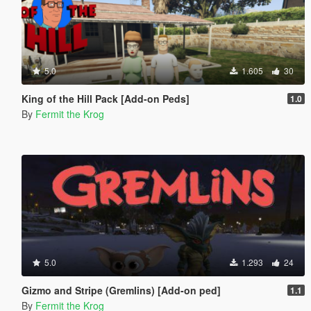
5.0
1.605
30
King of the Hill Pack [Add-on Peds]
1.0
By
Fermit the Krog
5.0
1.293
24
Gizmo and Stripe (Gremlins) [Add-on ped]
1.1
By
Fermit the Krog