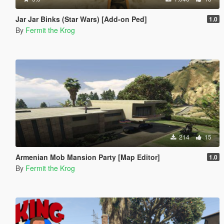
Jar Jar Binks (Star Wars) [Add-on Ped]
1.0
By
Fermit the Krog
214
15
Armenian Mob Mansion Party [Map Editor]
1.0
By
Fermit the Krog