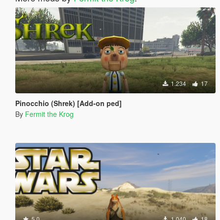
1.234
17
Pinocchio (Shrek) [Add-on ped]
By
Fermit the Krog
5.0
1.040
18