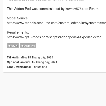
This Addon Ped was commissioned by kevkev5784 on Fiverr.
Model Source:
https://www.models-resource.com/custom_edited/kirbycustoms/mo
Requirements:
https://www.gta5-mods.com/scripts/addonpeds-asi-pedselector
SKIN
ADD-ON
15 Tháng bảy, 2024
Tải lên lần đầu:
15 Tháng bảy, 2024
Cập nhật lần cuối:
3 hours ago
Last Downloaded: