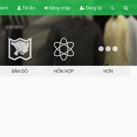
tent
Tải lên
Đăng nhập
Đăng ký
BẢN ĐỒ
HỖN HỢP
HƠN