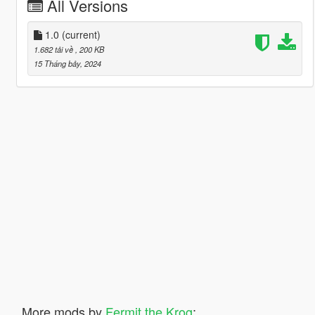
All Versions
1.0
(current)
1.682 tải về
, 200 KB
15 Tháng bảy, 2024
More mods by
Fermit the Krog
: