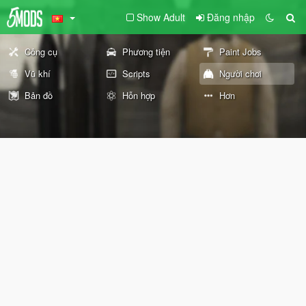
Show Adult
Đăng nhập
Công cụ
Phương tiện
Paint Jobs
Vũ khí
Scripts
Người chơi
Bản đồ
Hỗn hợp
Hơn