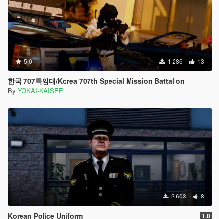
5.0
1.286
13
한국 707특임대/Korea 707th Special Mission Battalion
By
YOKAI-KAISEE
2.603
8
Korean Police Uniform
1.0