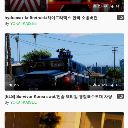
2.469
14
hydramax kr firetruck/하이드라맥스 한국 소방버전
1.0
By
YOKAI-KAISEE
2.5
4.023
15
[ELS] Survivor Korea swat/전술 텍티컬 경찰특수부대 차량
1.0
By
YOKAI-KAISEE