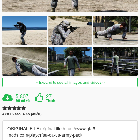
Expand to see all images and videos
5.807
27
Đã tải về
Thích
4.88 / 5 sao (4 bỏ phiếu)
ORIGINAL FILE:original file:https://www.gta5-
mods.com/player/sa-ca-us-army-pack