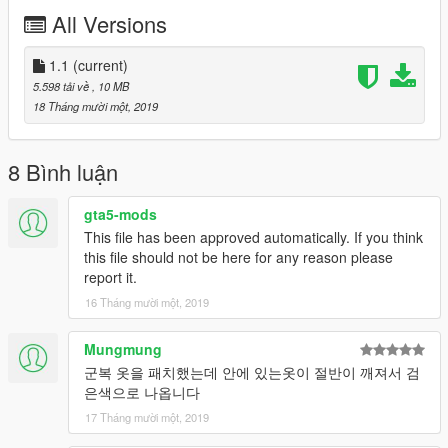
All Versions
1.1
(current)
5.598 tải về
, 10 MB
18 Tháng mười một, 2019
8 Bình luận
gta5-mods
This file has been approved automatically. If you think
this file should not be here for any reason please
report it.
16 Tháng mười một, 2019
Mungmung
군복 옷을 패치했는데 안에 있는옷이 절반이 깨져서 검
은색으로 나옵니다
17 Tháng mười một, 2019