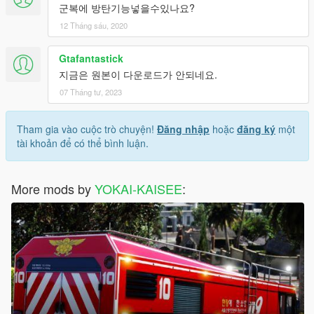
군복에 방탄기능넣을수있나요?
12 Tháng sáu, 2020
Gtafantastick
지금은 원본이 다운로드가 안되네요.
07 Tháng tư, 2023
Tham gia vào cuộc trò chuyện!
Đăng nhập
hoặc
đăng ký
một
tài khoản để có thể bình luận.
More mods by
YOKAI-KAISEE
: