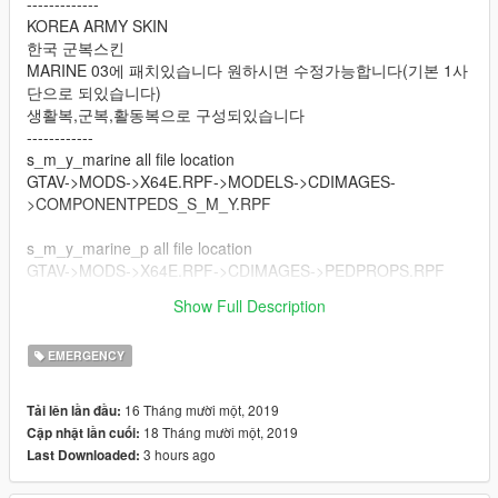
-------------
KOREA ARMY SKIN
한국 군복스킨
MARINE 03에 패치있습니다 원하시면 수정가능합니다(기본 1사
단으로 되있습니다)
생활복,군복,활동복으로 구성되있습니다
------------
s_m_y_marine all file location
GTAV->MODS->X64E.RPF->MODELS->CDIMAGES-
>COMPONENTPEDS_S_M_Y.RPF
s_m_y_marine_p all file location
GTAV->MODS->X64E.RPF->CDIMAGES->PEDPROPS.RPF
-----------UPDATE------------
Show Full Description
1.1 VER-FIX TEXTURE ERROR
EMERGENCY
16 Tháng mười một, 2019
Tải lên lần đầu:
18 Tháng mười một, 2019
Cập nhật lần cuối:
3 hours ago
Last Downloaded: