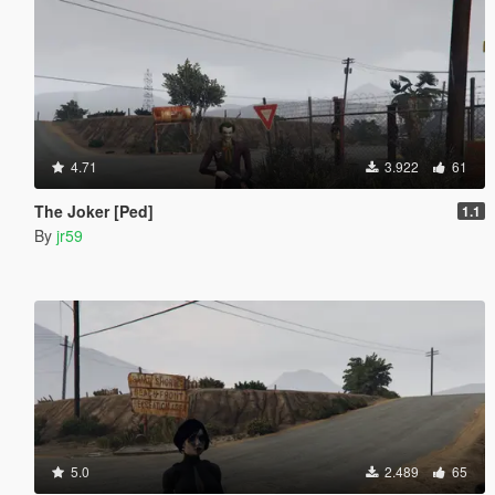
4.71
3.922
61
The Joker [Ped]
1.1
By
jr59
5.0
2.489
65