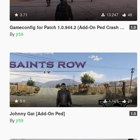
3.71
13.247
46
Gameconfig for Patch 1.0.944.2 (Add-On Ped Crash Fix)
1.0
By
jr59
5.0
1.108
39
Johnny Gat [Add-On Ped]
1.0
By
jr59