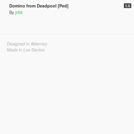
Domino from Deadpool [Ped]
1.0
By
jr59
Designed in Alderney
Made in Los Santos