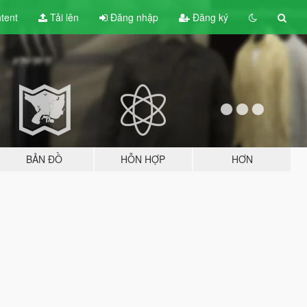
tent
Tải lên
Đăng nhập
Đăng ký
BẢN ĐỒ
HỖN HỢP
HƠN