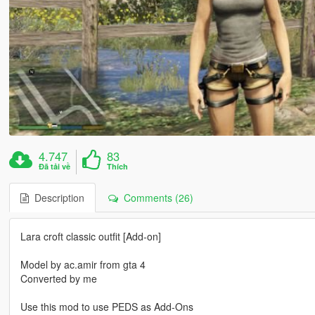
4.747
83
Đã tải về
Thích
Description
Comments (26)
Lara croft classic outfit [Add-on]
Model by ac.amir from gta 4
Converted by me
Use this mod to use PEDS as Add-Ons