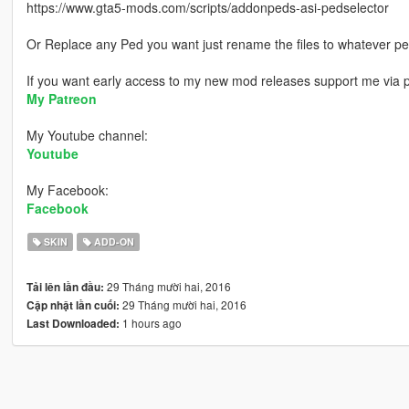
https://www.gta5-mods.com/scripts/addonpeds-asi-pedselector
Or Replace any Ped you want just rename the files to whatever p
If you want early access to my new mod releases support me via 
My Patreon
My Youtube channel:
Youtube
My Facebook:
Facebook
SKIN
ADD-ON
29 Tháng mười hai, 2016
Tải lên lần đầu:
29 Tháng mười hai, 2016
Cập nhật lần cuối:
1 hours ago
Last Downloaded: