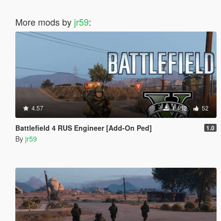
More mods by
jr59
:
4.57
1.452
52
Battlefield 4 RUS Engineer [Add-On Ped]
1.0
By
jr59