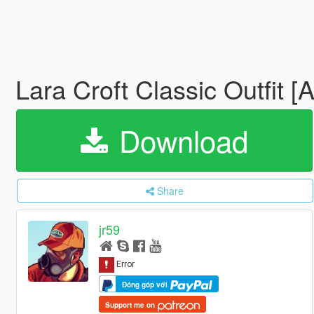
Lara Croft Classic Outfit 
Download
Share
jr59
Đóng góp với
Support me on