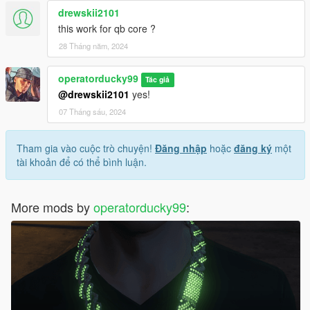
drewskii2101
this work for qb core ?
28 Tháng năm, 2024
operatorducky99
Tác giả
@drewskii2101
yes!
07 Tháng sáu, 2024
Tham gia vào cuộc trò chuyện!
Đăng nhập
hoặc
đăng ký
một
tài khoản để có thể bình luận.
More mods by
operatorducky99
: