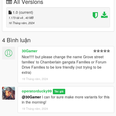
All Versions
1.0
(current)
1.173 tải về
, 40 MB
16 Tháng năm, 2024
4 Bình luận
30Gamer
Nice!!!!! but please change the name Grove street
families' to Chamberlain gangsta Families or Forum
Drive Families to be lore friendly (not trying to be
extra)
19 Tháng năm, 2024
operatorducky99
Tác giả
@30Gamer
I can for sure make more variants for this
in the morning!
19 Tháng năm, 2024