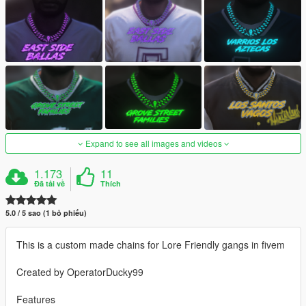
Expand to see all images and videos
1.173
11
Đã tải về
Thích
5.0 / 5 sao (1 bỏ phiếu)
This is a custom made chains for Lore Friendly gangs in fivem
Created by OperatorDucky99
Features