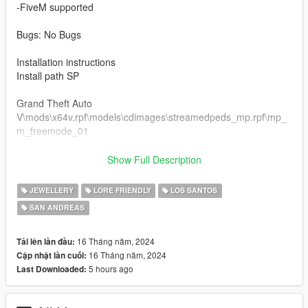
-FiveM supported
Bugs: No Bugs
Installation instructions
Install path SP
Grand Theft Auto
V\mods\x64v.rpf\models\cdimages\streamedpeds_mp.rpf\mp_
m_freemode_01
FiveM Installation
Show Full Description
1. Rename files to desired names, and place in FiveM stream
JEWELLERY
LORE FRIENDLY
LOS SANTOS
folder.
SAN ANDREAS
Join the discord for deals on ordering custom clothing for your
crew
16 Tháng năm, 2024
Tải lên lần đầu:
https://discord.gg/SnbrP3Qqf2
16 Tháng năm, 2024
Cập nhật lần cuối:
5 hours ago
Last Downloaded: