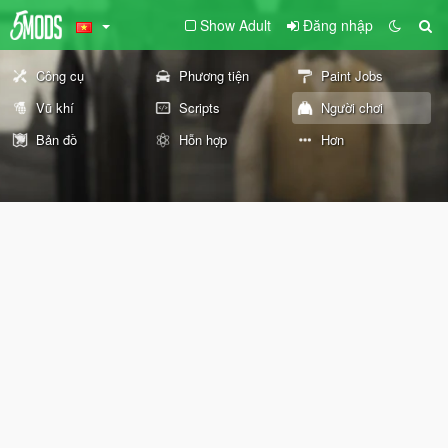
Show Adult
Đăng nhập
Công cụ
Phương tiện
Paint Jobs
Vũ khí
Scripts
Người chơi
Bản đồ
Hỗn hợp
Hơn