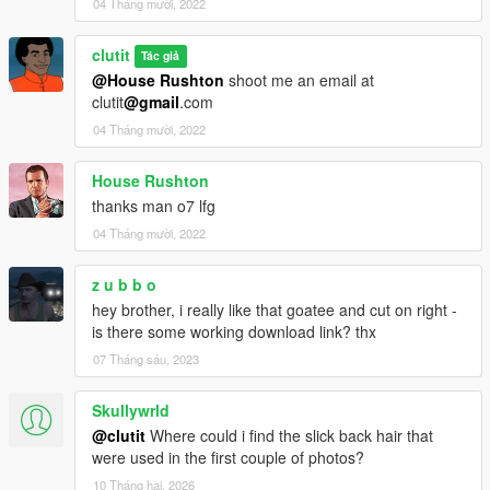
04 Tháng mười, 2022
clutit
Tác giả
@House Rushton
shoot me an email at
clutit
@gmail
.com
04 Tháng mười, 2022
House Rushton
thanks man o7 lfg
04 Tháng mười, 2022
z u b b o
hey brother, i really like that goatee and cut on right -
is there some working download link? thx
07 Tháng sáu, 2023
Skullywrld
@clutit
Where could i find the slick back hair that
were used in the first couple of photos?
10 Tháng hai, 2026