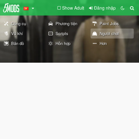
Show Adult
Đăng nhập
Công cụ
Phương tiện
Paint Jobs
Vũ khí
Scripts
Người chơi
Bản đồ
Hỗn hợp
Hơn