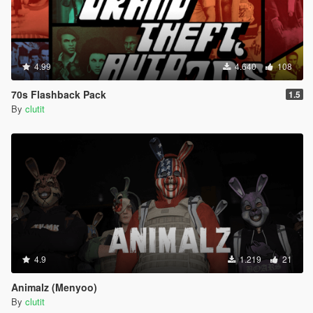
4.99
4.640
108
70s Flashback Pack
1.5
By
clutit
4.9
1.219
21
Animalz (Menyoo)
By
clutit