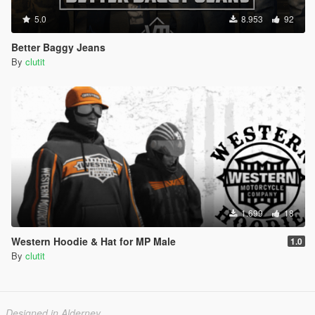
5.0
8.953
92
Better Baggy Jeans
By
clutit
1.699
18
Western Hoodie & Hat for MP Male
1.0
By
clutit
Designed in Alderney