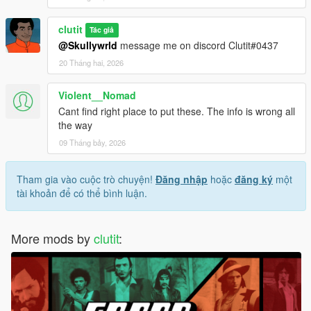
clutit
Tác giả
@Skullywrld
message me on discord Clutit#0437
20 Tháng hai, 2026
Violent__Nomad
Cant find right place to put these. The info is wrong all
the way
09 Tháng bảy, 2026
Tham gia vào cuộc trò chuyện!
Đăng nhập
hoặc
đăng ký
một
tài khoản để có thể bình luận.
More mods by
clutit
: