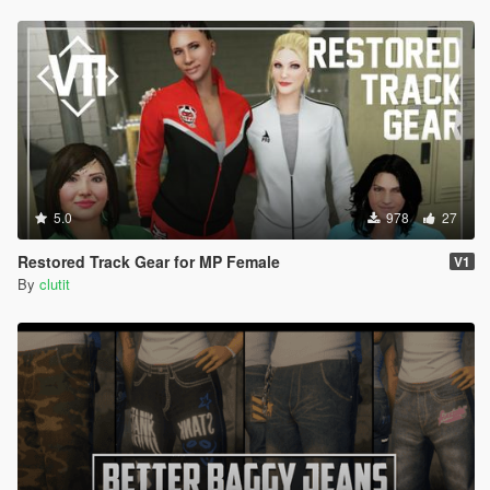
5.0
978
27
Restored Track Gear for MP Female
V1
By
clutit