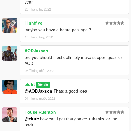
year.
20 Tháng tư, 2022
Highffive
maybe you have a beard package ?
18 Tháng bảy, 2022
AODJaxson
bro you should most definitely make support gear for
AOD
07 Tháng chín, 2022
clutit
Tác giả
@AODJaxson
Thats a good idea
04 Tháng mười, 2022
House Rushton
@clutit
how can I get that goatee 1 thanks for the
pack