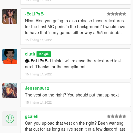
-EcLiPsE-
Nice. Also you going to also release those retextures
for the Lost MC peds in the background? I would love
to have that in my game, either way a 5/5 no doubt.
15 Tháng tư, 2022
clutit
Tác giả
@-EcLiPsE-
I think I will release the retextured lost
next. Thanks for the compliment.
15 Tháng tư, 2022
Jensen0812
The vest on the right? You should put that up next
15 Tháng tư, 2022
gcalefi
Can you upload that vest on the right? Been wanting
that cut for as long as i've seen it in a few discord last