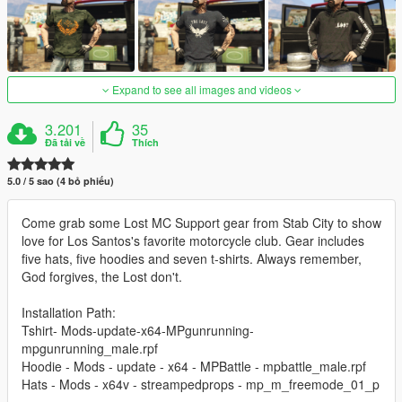
Expand to see all images and videos
3.201
35
Đã tải về
Thích
5.0 / 5 sao (4 bỏ phiếu)
Come grab some Lost MC Support gear from Stab City to show
love for Los Santos's favorite motorcycle club. Gear includes
five hats, five hoodies and seven t-shirts. Always remember,
God forgives, the Lost don't.
Installation Path:
Tshirt- Mods-update-x64-MPgunrunning-
mpgunrunning_male.rpf
Hoodie - Mods - update - x64 - MPBattle - mpbattle_male.rpf
Hats - Mods - x64v - streampedprops - mp_m_freemode_01_p