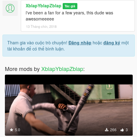
XblapYblapZblap
Tác giả
i've been a fan for a few years, this dude was
awesomeeeee
13 Tháng chín, 2018
Tham gia vào cuộc trò chuyện!
Đăng nhập
hoặc
đăng ký
một
tài khoản để có thể bình luận.
More mods by
XblapYblapZblap
:
5.0
266
3