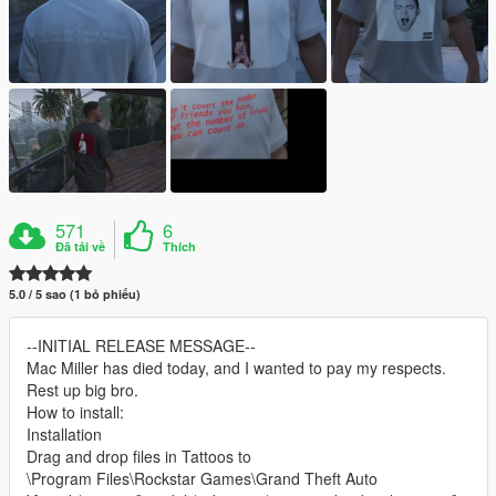
571
6
Đã tải về
Thích
5.0 / 5 sao (1 bỏ phiếu)
--INITIAL RELEASE MESSAGE--
Mac Miller has died today, and I wanted to pay my respects.
Rest up big bro.
How to install:
Installation
Drag and drop files in Tattoos to
\Program Files\Rockstar Games\Grand Theft Auto