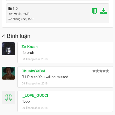
1.0
137 tải về
, 2 MB
07 Tháng chín, 2018
4 Bình luận
Ze-Krush
rip bruh
08 Tháng chín, 2018
ChunkyYaBoi
R.I.P Mac You will be missed
08 Tháng chín, 2018
I_LOVE_GUCCI
rippp
09 Tháng chín, 2018