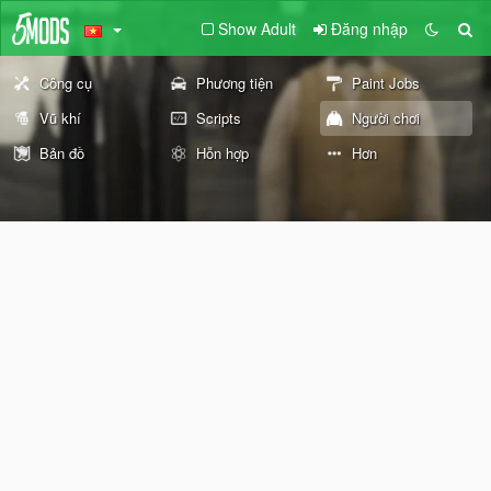
Show Adult
Đăng nhập
Công cụ
Phương tiện
Paint Jobs
Vũ khí
Scripts
Người chơi
Bản đồ
Hỗn hợp
Hơn