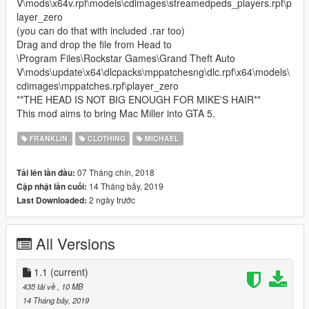
V\mods\x64v.rpf\models\cdimages\streamedpeds_players.rpf\p
layer_zero
(you can do that with included .rar too)
Drag and drop the file from Head to
\Program Files\Rockstar Games\Grand Theft Auto
V\mods\update\x64\dlcpacks\mppatchesng\dlc.rpf\x64\models\
cdimages\mppatches.rpf\player_zero
**THE HEAD IS NOT BIG ENOUGH FOR MIKE'S HAIR**
This mod aims to bring Mac Miller into GTA 5.
FRANKLIN
CLOTHING
MICHAEL
07 Tháng chín, 2018
Tải lên lần đầu:
14 Tháng bảy, 2019
Cập nhật lần cuối:
2 ngày trước
Last Downloaded:
All Versions
1.1
(current)
435 tải về
, 10 MB
14 Tháng bảy, 2019