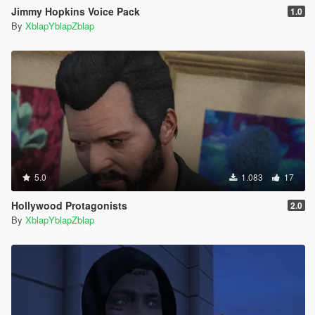
Jimmy Hopkins Voice Pack
1.0
By
XblapYblapZblap
5.0
1.083
17
Hollywood Protagonists
2.0
By
XblapYblapZblap