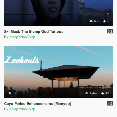
660
5
Ski Mask The Slump God Tattoos
0.1
By
XblapYblapZblap
5.0
4.447
49
Cayo Perico Enhancements [Menyoo]
1.0
By
XblapYblapZblap