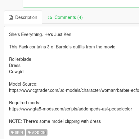
Description
Comments (4)
She's Everything. He's Just Ken
This Pack contains 3 of Barbie's outfits from the movie
Rollerblade
Dress
Cowgirl
Model Source:
https://www.cgtrader.com/3d-models/character/woman/barbie-e
Required mods:
https://www.gta5-mods.com/scripts/addonpeds-asi-pedselector
NOTE: There's some model clipping with dress
SKIN
ADD-ON