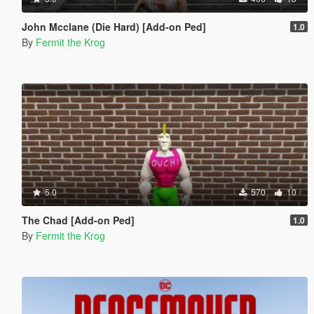
John Mcclane (Die Hard) [Add-on Ped]
1.0
By
Fermit the Krog
5.0
570
10
The Chad [Add-on Ped]
1.0
By
Fermit the Krog