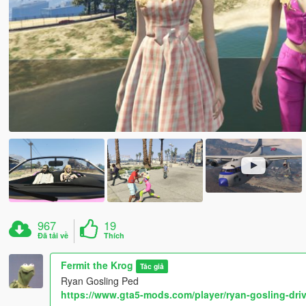
967
19
Đã tải về
Thích
Fermit the Krog
Tác giả
Ryan Gosling Ped
https://www.gta5-mods.com/player/ryan-gosling-dri