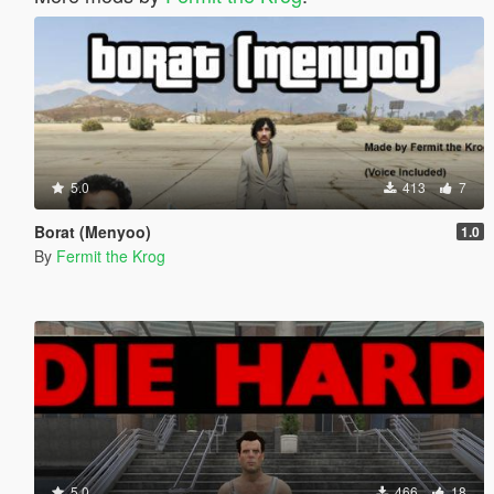
5.0
413
7
Borat (Menyoo)
1.0
By
Fermit the Krog
5.0
466
18