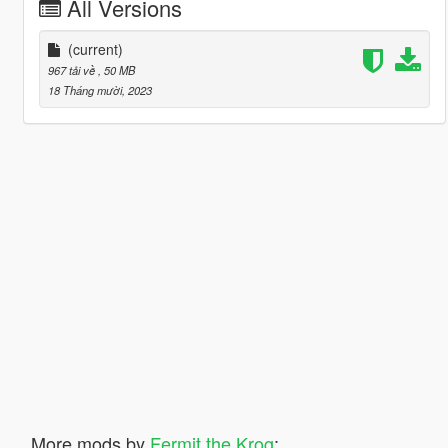
All Versions
(current)
967 tải về
, 50 MB
18 Tháng mười, 2023
More mods by
Fermit the Krog
: