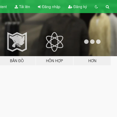
tent
Tải lên
Đăng nhập
Đăng ký
BẢN ĐỒ
HỖN HỢP
HƠN