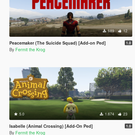
689
12
Peacemaker (The Suicide Squad) [Add-on Ped]
1.0
By
Fermit the Krog
5.0
1.674
23
Isabelle (Animal Crossing) [Add-On Ped]
1.0
By
Fermit the Krog