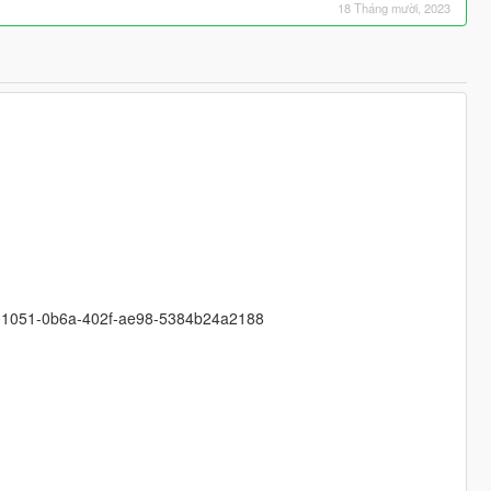
18 Tháng mười, 2023
cf01051-0b6a-402f-ae98-5384b24a2188