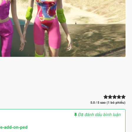
5.0 / 5 sao (1 bỏ phiếu)
Đã đánh dấu bình luận
ve-add-on-ped