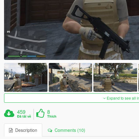
Expand to see all 
459
8
Đã tải về
Thích
Description
Comments (10)