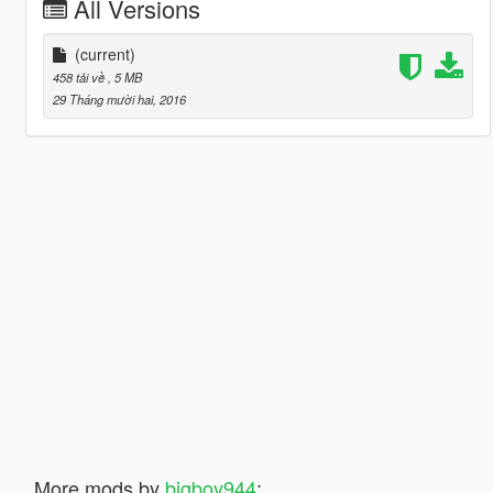
All Versions
(current)
458 tải về
, 5 MB
29 Tháng mười hai, 2016
More mods by
bigboy944
: