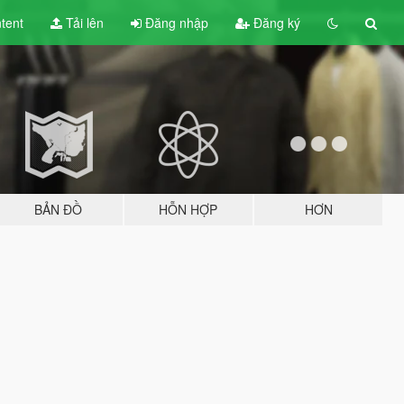
tent
Tải lên
Đăng nhập
Đăng ký
BẢN ĐỒ
HỖN HỢP
HƠN