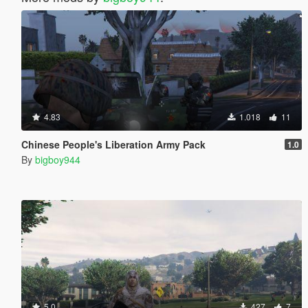
4.83
1.018
11
Chinese People's Liberation Army Pack
1.0
By
bigboy944
5.0
427
7