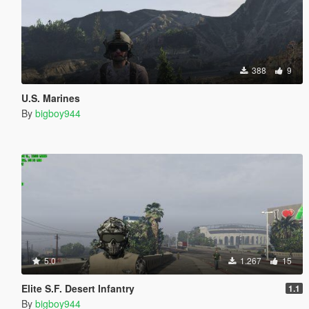
388
9
U.S. Marines
By
bigboy944
5.0
1.267
15
Elite S.F. Desert Infantry
1.1
By
bigboy944