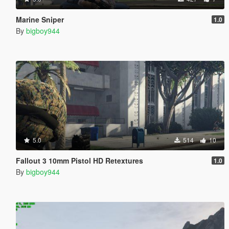
Marine Sniper
1.0
By
bigboy944
5.0
514
10
Fallout 3 10mm Pistol HD Retextures
1.0
By
bigboy944