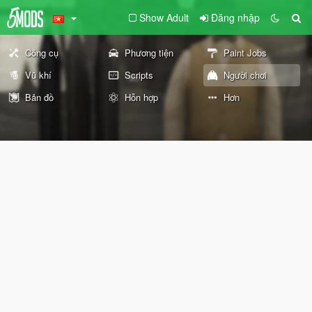
Show Adult
Đăng nhập
Công cụ
Phương tiện
Paint Jobs
Vũ khí
Scripts
Người chơi
Bản đồ
Hỗn hợp
Hơn