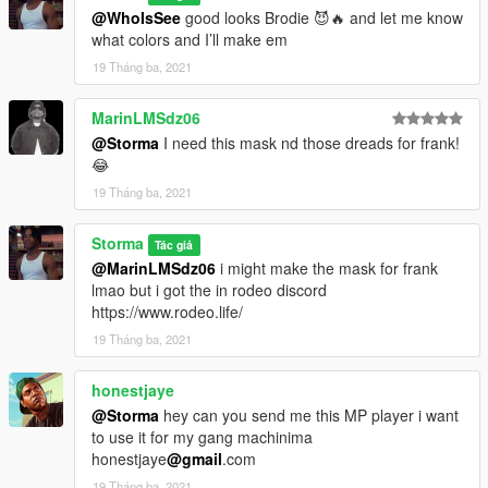
@WhoIsSee
good looks Brodie 😈🔥 and let me know
what colors and I’ll make em
19 Tháng ba, 2021
MarinLMSdz06
@Storma
I need this mask nd those dreads for frank!
😂
19 Tháng ba, 2021
Storma
Tác giả
@MarinLMSdz06
i might make the mask for frank
lmao but i got the in rodeo discord
https://www.rodeo.life/
19 Tháng ba, 2021
honestjaye
@Storma
hey can you send me this MP player i want
to use it for my gang machinima
honestjaye
@gmail
.com
19 Tháng ba, 2021