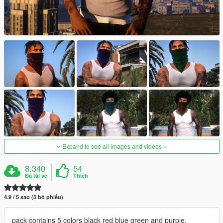
Expand to see all images and videos
8.340
54
Đã tải về
Thích
4.9 / 5 sao (5 bỏ phiếu)
pack contains 5 colors black red blue green and purple.