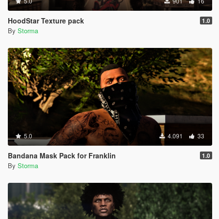
5.0
901
16
HoodStar Texture pack
1.0
By
Storma
5.0
4.091
33
Bandana Mask Pack for Franklin
1.0
By
Storma