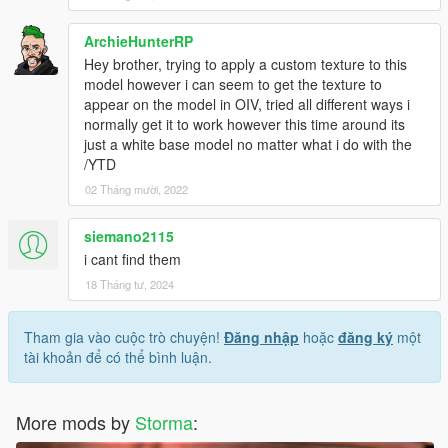
ArchieHunterRP
Hey brother, trying to apply a custom texture to this
model however i can seem to get the texture to
appear on the model in OIV, tried all different ways i
normally get it to work however this time around its
just a white base model no matter what i do with the
/YTD
02 Tháng mười, 2022
siemano2115
i cant find them
18 Tháng tư, 2024
Tham gia vào cuộc trò chuyện!
Đăng nhập
hoặc
đăng ký
một
tài khoản để có thể bình luận.
More mods by
Storma
: