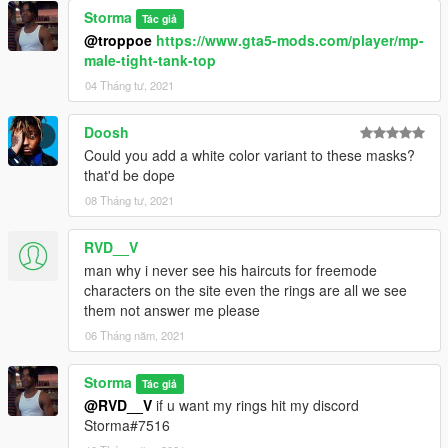
Storma
Tác giả
@troppoe
https://www.gta5-mods.com/player/mp-
male-tight-tank-top
04 Tháng tư, 2021
Doosh
Could you add a white color variant to these masks?
that'd be dope
08 Tháng tư, 2021
RVD__V
man why i never see his haircuts for freemode
characters on the site even the rings are all we see
them not answer me please
06 Tháng năm, 2021
Storma
Tác giả
@RVD__V
if u want my rings hit my discord
Storma#7516