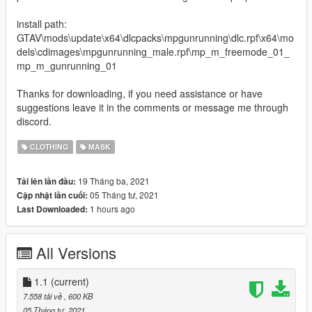
install path:
GTAV\mods\update\x64\dlcpacks\mpgunrunning\dlc.rpf\x64\mo
dels\cdimages\mpgunrunning_male.rpf\mp_m_freemode_01_
mp_m_gunrunning_01
Thanks for downloading, if you need assistance or have
suggestions leave it in the comments or message me through
discord.
CLOTHING
MASK
19 Tháng ba, 2021
Tải lên lần đầu:
05 Tháng tư, 2021
Cập nhật lần cuối:
1 hours ago
Last Downloaded:
All Versions
1.1
(current)
7.558 tải về
, 600 KB
05 Tháng tư, 2021