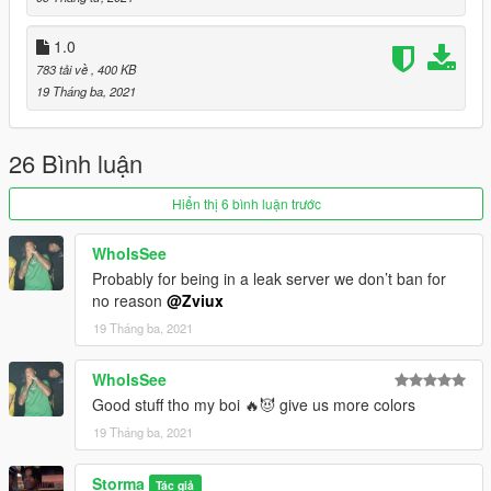
1.0
783 tải về
, 400 KB
19 Tháng ba, 2021
26 Bình luận
Hiển thị 6 bình luận trước
WhoIsSee
Probably for being in a leak server we don’t ban for
no reason
@Zviux
19 Tháng ba, 2021
WhoIsSee
Good stuff tho my boi 🔥😈 give us more colors
19 Tháng ba, 2021
Storma
Tác giả