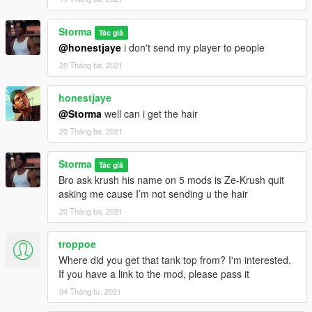
Storma
Tác giả
@honestjaye
i don't send my player to people
20 Tháng ba, 2021
honestjaye
@Storma
well can i get the hair
20 Tháng ba, 2021
Storma
Tác giả
Bro ask krush his name on 5 mods is Ze-Krush quit
asking me cause I’m not sending u the hair
20 Tháng ba, 2021
troppoe
Where did you get that tank top from? I'm interested.
If you have a link to the mod, please pass it
04 Tháng tư, 2021