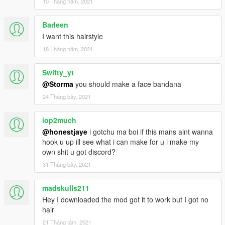
10 Tháng năm, 2021
Barleen
I want this hairstyle
18 Tháng năm, 2021
Swifty_yt
@Storma
you should make a face bandana
24 Tháng bảy, 2021
iop2much
@honestjaye
i gotchu ma boi if this mans aint wanna
hook u up ill see what i can make for u i make my
own shit u got discord?
31 Tháng bảy, 2021
madskulls211
Hey I downloaded the mod got it to work but I got no
hair
21 Tháng tám, 2021