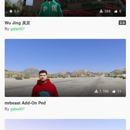
5.0
388
6
Wu Jing 吴京
2.0
By
gabe007
1.768
11
mrbeast Add-On Ped
By
gabe007