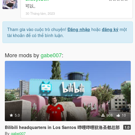
可以。
30 Tháng tám, 2023
Tham gia vào cuộc trò chuyện!
Đăng nhập
hoặc
đăng ký
một
tài khoản để có thể bình luận.
More mods by
gabe007
:
5.0
908
10
Bilibili headquarters in Los Santos 哔哩哔哩驻洛圣都总部
1.0
By
gabe007