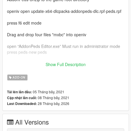
openiv open update-x64-dlcpacks-addonpeds-dlc.rpf-peds.rpf
press f6 edit mode
Drag and drop four files "mxbc" into openiv
open “AddonPeds Editor.exe” Must run in administrator mode
press peds-new peds
model name enter "mxbc"
Show Full Description
ped type is male
is streamed is false
ADD-ON
last press "add ped"
in game press "L"
05 Tháng bảy, 2021
Tải lên lần đầu:
select "mxbc" press enter
08 Tháng bảy, 2021
Cập nhật lần cuối:
enjoy
28 Tháng bảy, 2026
Last Downloaded:
My qq group：769408531
my bilibili：https://space.bilibili.com/39282732
video:https://www.bilibili.com/video/BV12q4y1s7d7
All Versions