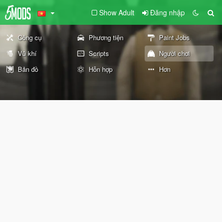
Show Adult
Đăng nhập
Công cụ
Phương tiện
Paint Jobs
Vũ khí
Scripts
Người chơi
Bản đồ
Hỗn hợp
Hơn