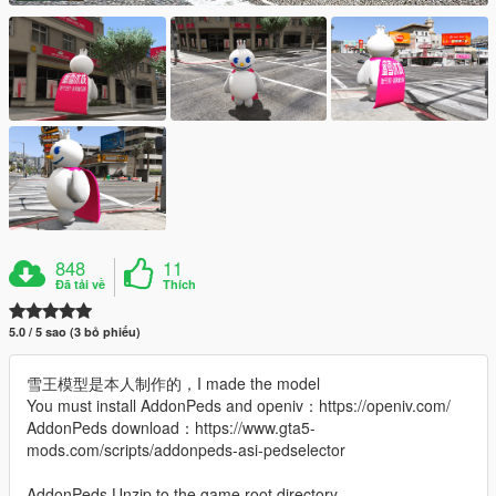
848
11
Đã tải về
Thích
5.0 / 5 sao (3 bỏ phiếu)
雪王模型是本人制作的，I made the model
You must install AddonPeds and openiv：https://openiv.com/
AddonPeds download：https://www.gta5-
mods.com/scripts/addonpeds-asi-pedselector
AddonPeds Unzip to the game root directory