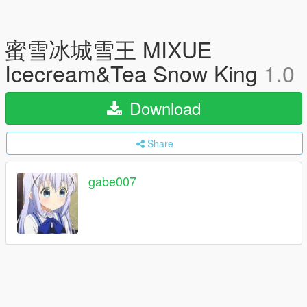
蜜雪冰城雪王 MIXUE
Icecream&Tea Snow King
1.0
Download
Share
gabe007