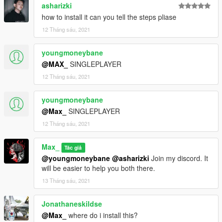
asharizki
how to install it can you tell the steps pliase
12 Tháng sáu, 2021
youngmoneybane
@MAX_
SINGLEPLAYER
12 Tháng sáu, 2021
youngmoneybane
@Max_
SINGLEPLAYER
12 Tháng sáu, 2021
Max_
Tác giả
@youngmoneybane
@asharizki
Join my discord. It
will be easier to help you both there.
13 Tháng sáu, 2021
Jonathaneskildse
@Max_
where do i install this?