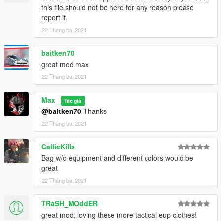
this file should not be here for any reason please
report it.
22 Tháng ba, 2021
baitken70
great mod max
22 Tháng ba, 2021
Max_
Tác giả
@baitken70
Thanks
22 Tháng ba, 2021
CallieKills
Bag w/o equipment and different colors would be
great
22 Tháng ba, 2021
TRaSH_MOddER
great mod, loving these more tactical eup clothes!