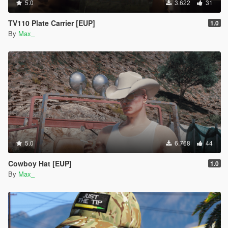
5.0
3.622
31
TV110 Plate Carrier [EUP]
1.0
By
Max_
5.0
6.768
44
Cowboy Hat [EUP]
1.0
By
Max_