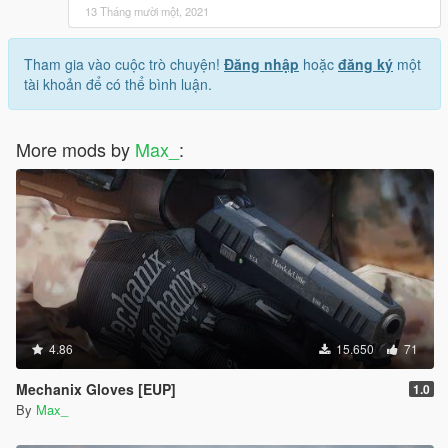
13 Tháng mười một, 2021
Tham gia vào cuộc trò chuyện!
Đăng nhập
hoặc
đăng ký
một
tài khoản để có thể bình luận.
More mods by
Max_
:
4.86
15.650
71
Mechanix Gloves [EUP]
1.0
By
Max_