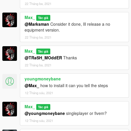
22 Tháng ba, 2021
Max_
Tác giả
@Marksman
Consider it done, Ill release a no
equipment version.
22 Tháng ba, 2021
Max_
Tác giả
@TRaSH_MOddER
Thanks
22 Tháng ba, 2021
youngmoneybane
@Max_
how to install it can you tell the steps
12 Tháng sáu, 2021
Max_
Tác giả
@youngmoneybane
singleplayer or fivem?
12 Tháng sáu, 2021