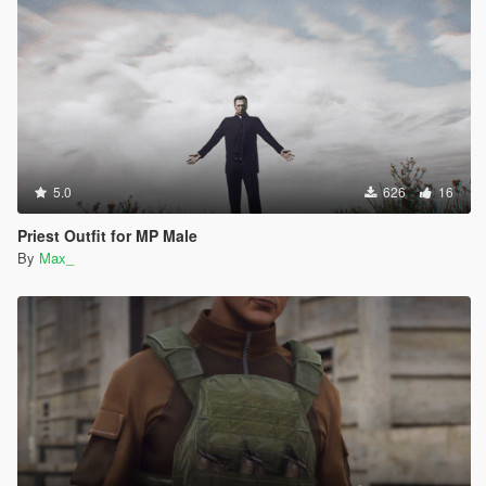
5.0
626
16
Priest Outfit for MP Male
By
Max_