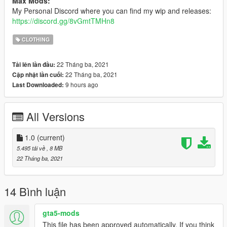
Max Mods:
My Personal Discord where you can find my wip and releases:
https://discord.gg/8vGmtTMHn8
CLOTHING
22 Tháng ba, 2021
Tải lên lần đầu:
22 Tháng ba, 2021
Cập nhật lần cuối:
9 hours ago
Last Downloaded:
All Versions
1.0
(current)
5.495 tải về
, 8 MB
22 Tháng ba, 2021
14 Bình luận
gta5-mods
This file has been approved automatically. If you think