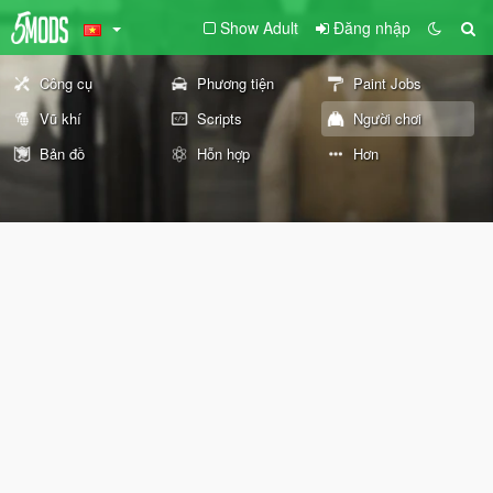
Show Adult
Đăng nhập
Công cụ
Phương tiện
Paint Jobs
Vũ khí
Scripts
Người chơi
Bản đồ
Hỗn hợp
Hơn