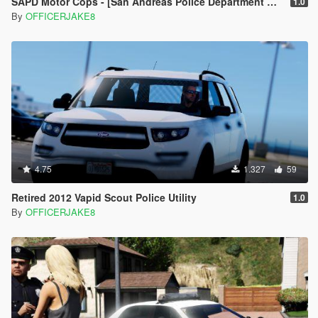
SAPD Motor Cops - [San Andreas Police Department Restoration Project]
1.0
By
OFFICERJAKE8
4.75
1.327
59
Retired 2012 Vapid Scout Police Utility
1.0
By
OFFICERJAKE8