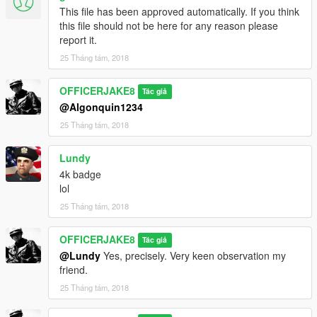
This file has been approved automatically. If you think
this file should not be here for any reason please
report it.
25 Tháng tám, 2018
OFFICERJAKE8
Tác giả
@Algonquin1234
25 Tháng tám, 2018
Lundy
4k badge
lol
25 Tháng tám, 2018
OFFICERJAKE8
Tác giả
@Lundy
Yes, precisely. Very keen observation my
friend.
25 Tháng tám, 2018