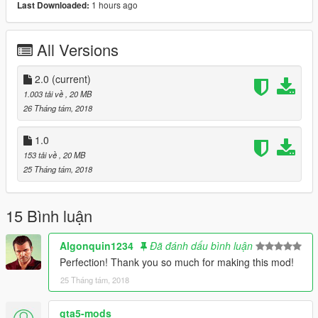
1 hours ago
Last Downloaded:
Detective: Grand Theft Auto
V\mods\x64e.rpf\models\cdimages\componentpeds_s_m_m.rpf
All Versions
\
Pedprops: Grand Theft Auto
2.0
(current)
V\mods\x64e.rpf\models\cdimages\pedprops.rpf\
1.003 tải về
, 20 MB
26 Tháng tám, 2018
1.0
153 tải về
, 20 MB
25 Tháng tám, 2018
15 Bình luận
Algonquin1234
Đã đánh dấu bình luận
Perfection! Thank you so much for making this mod!
25 Tháng tám, 2018
gta5-mods