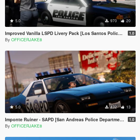
5.0
970
20
Improved Vanilla LSPD Livery Pack [Los Santos Police Department]
1.0
By
OFFICERJAKE8
5.0
432
13
Imponte Ruiner - SAPD [San Andreas Police Department Restoration Project]
1.0
By
OFFICERJAKE8