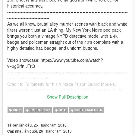
historical accuracy.
--------------------------------------------------------------------------------
----------------------------
As we all know, brutal alley murder scenes with black and white
filters weren't just an LA thing. My New York Noire ped pack
brings you both a vintage NYPD detective model with a 4k
badge and policeman straight out of the 40's complete with a
highly detailed hat, badge, and uniform buttons.
Video showcase: https://www.youtube.com/watch?
v=pgBrfnIJTrQ
--------------------------------------------------------------------------------
----------------------------
Credit to Toitoine66 for his Vintage Prison Guard Models.
Credit to Baud0412 for his Old School LAPD Detective Model.
--------------------------------------------------------------------------------
Show Full Description
----------------------------
Navigate to the following paths to install:
SKIN
EMERGENCY
USA
NORTH AMERICA
Officer: Grand Theft Auto
25 Tháng tám, 2018
Tải lên lần đầu:
V\mods\update\x64\dlcpacks\patchday9ng\dlc.rpf\x64\models\c
26 Tháng tám, 2018
Cập nhật lần cuối:
dimages\patchday9ng.rpf\