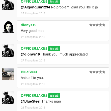
OFFICERJAKE8
Tác giả
@Algonquin1234
No problem, glad you like it 👍
25 Tháng tám, 2018
dionys19
Very good mod.
27 Tháng tám, 2018
OFFICERJAKE8
Tác giả
@dionys19
Thank you, much appreciated
27 Tháng tám, 2018
BlueSteel
hats off to you.
27 Tháng tám, 2018
OFFICERJAKE8
Tác giả
@BlueSteel
Thanks man
28 Tháng tám, 2018