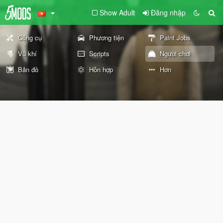
Show Adult
Đăng nhập
Công cụ
Phương tiện
Paint Jobs
Vũ khí
Scripts
Người chơi
Bản đồ
Hỗn hợp
Hơn