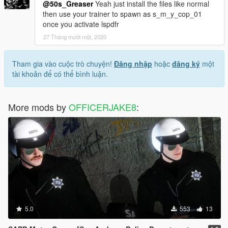
@50s_Greaser
Yeah just install the files like normal
then use your trainer to spawn as s_m_y_cop_01
once you activate lspdfr
27 Tháng mười một, 2020
Tham gia vào cuộc trò chuyện!
Đăng nhập
hoặc
đăng ký
một
tài khoản để có thể bình luận.
More mods by
OFFICERJAKE8
:
5.0
553
13