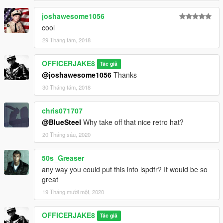
joshawesome1056
cool
29 Tháng tám, 2018
OFFICERJAKE8
Tác giả
@joshawesome1056
Thanks
30 Tháng tám, 2018
chris071707
@BlueSteel
Why take off that nice retro hat?
20 Tháng sáu, 2020
50s_Greaser
any way you could put this into lspdfr? It would be so
great
19 Tháng mười một, 2020
OFFICERJAKE8
Tác giả