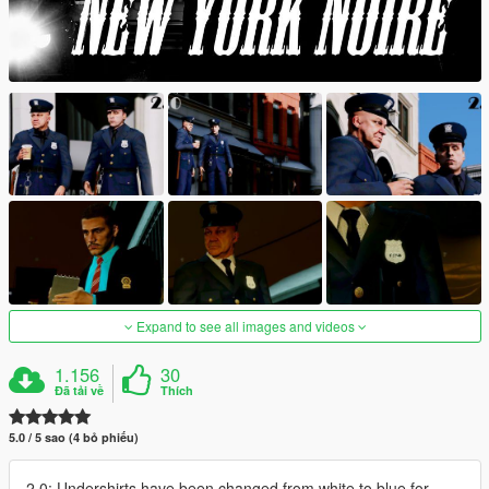
Expand to see all images and videos
1.156
30
Đã tải về
Thích
5.0 / 5 sao (4 bỏ phiếu)
2.0: Undershirts have been changed from white to blue for