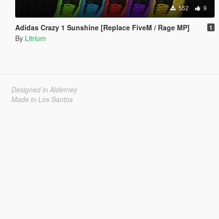
552
9
Adidas Crazy 1 Sunshine [Replace FiveM / Rage MP]
1
By
Litrium
Designed in Alderney
Made in Los Santos