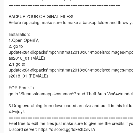
===============================================
BACKUP YOUR ORIGINAL FILES!
Before replacing, make sure to make a backup folder and throw yo
Installation:
1.Open OpenIV,
2. go to
update\x64\dlcpacks\mpchirstmas2018/x64/models/cdimages/
as2018_01 (MALE)
2.1 go to
update\x64\dlcpacks\mpchirstmas2018/x64/models/cdimages/mp
s2018_01 (FEMALE)
FOR Franklin
go to \Steam\steamapps\common\Grand Theft Auto V\x64v\model
3.Drag everething from downloaded archive and put it in this folder
4.Enjoy!.
====================================================
Feel free to edit the files just make sure to give me the credits if 
Discord server: https://discord.gg/tdke3DxKTA