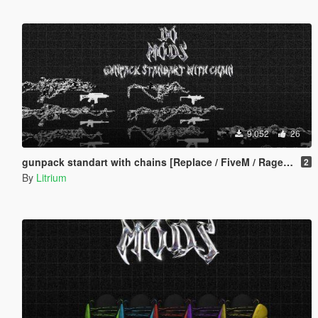
9.052
26
gunpack standart with chains [Replace / FiveM / Rage MP ]
2
By
Litrium