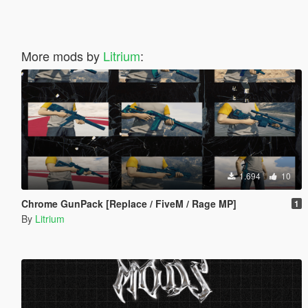
More mods by
Litrium
:
1.694
10
Chrome GunPack [Replace / FiveM / Rage MP]
1
By
Litrium