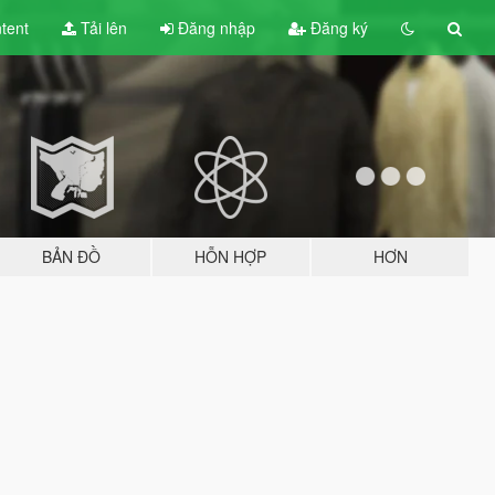
tent
Tải lên
Đăng nhập
Đăng ký
BẢN ĐỒ
HỖN HỢP
HƠN