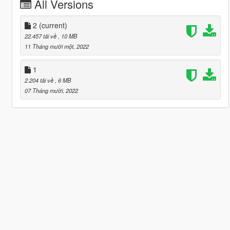
All Versions
2
(current)
22.457 tải về
, 10 MB
11 Tháng mười một, 2022
1
2.204 tải về
, 6 MB
07 Tháng mười, 2022