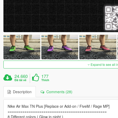
Expand to see all 
24.660
177
Đã tải về
Thích
Description
Comments (28)
Nike Air Max TN Plus [Replace or Add-on / FiveM / Rage MP]
===============================================
8 Different colors ( Glow in night )