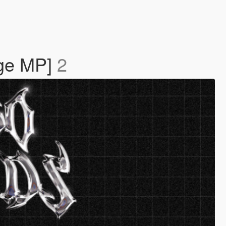
age MP]
2