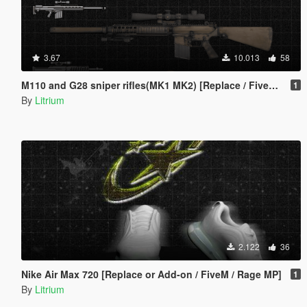
3.67
10.013
58
M110 and G28 sniper rifles(MK1 MK2) [Replace / FiveM / Rage MP]
1
By
Litrium
2.122
36
Nike Air Max 720 [Replace or Add-on / FiveM / Rage MP]
1
By
Litrium