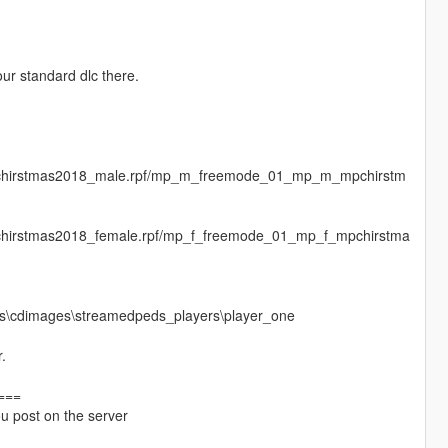
ur standard dlc there.
mpchirstmas2018_male.rpf/mp_m_freemode_01_mp_m_mpchirstm
chirstmas2018_female.rpf/mp_f_freemode_01_mp_f_mpchirstma
s\cdimages\streamedpeds_players\player_one
.
===
you post on the server