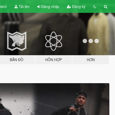
tent
Tải lên
Đăng nhập
Đăng ký
BẢN ĐỒ
HỖN HỢP
HƠN