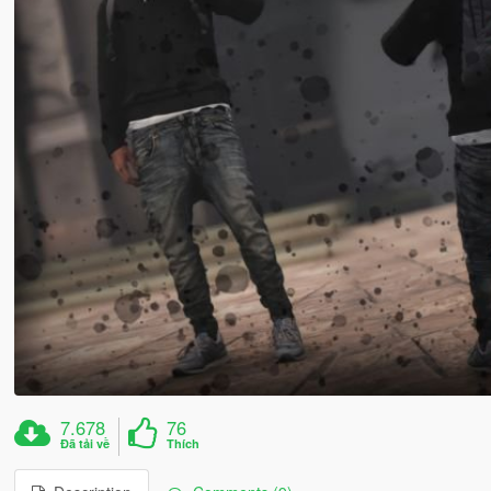
7.678
76
Đã tải về
Thích