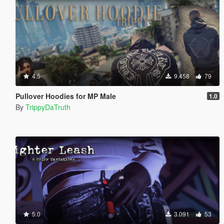
4.5
9.458
79
Pullover Hoodies for MP Male
1.0
By
TrippyDaTruth
5.0
3.091
53