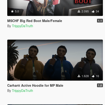
5.0
2.095
34
MSCHF Big Red Boot Male/Female
1.1
By
TrippyDaTruth
1.628
16
Carhartt Active Hoodie for MP Male
1.0
By
TrippyDaTruth