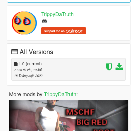
TrippyDaTruth
Support me on
All Versions
1.0
(current)
7.678 tải về
, 10 MB
18 Tháng một, 2022
More mods by
TrippyDaTruth
: