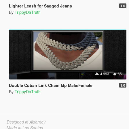
Lighter Leash for Sagged Jeans
1.0
By
TrippyDaTruth
4.993
65
Double Cuban Link Chain Mp Male/Female
1.0
By
TrippyDaTruth
Designed in Alderney
Made in Los Santos