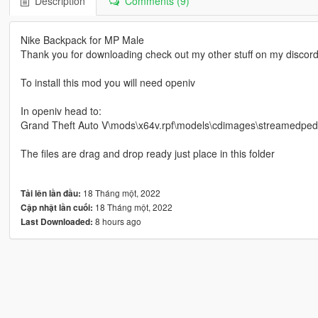
Description
Comments (9)
Nike Backpack for MP Male
Thank you for downloading check out my other stuff on my discor
To install this mod you will need openiv
In openiv head to:
Grand Theft Auto V\mods\x64v.rpf\models\cdimages\streamedp
The files are drag and drop ready just place in this folder
18 Tháng một, 2022
Tải lên lần đầu:
18 Tháng một, 2022
Cập nhật lần cuối:
8 hours ago
Last Downloaded: