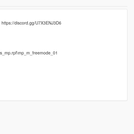
d https://discord.gg/U7X3ENJ3D6
eds_mp.rpf\mp_m_freemode_01