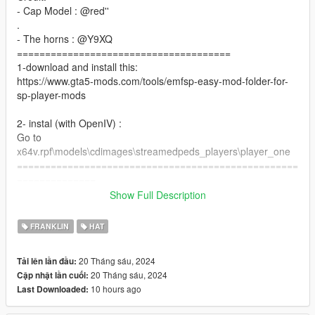
- Cap Model : @red''
.
- The horns : @Y9XQ
======================================
1-download and install this:
https://www.gta5-mods.com/tools/emfsp-easy-mod-folder-for-
sp-player-mods
2- instal (with OpenIV) :
Go to
x64v.rpf\models\cdimages\streamedpeds_players\player_one
==================================================
==============
if you want any Help
Show Full Description
Discord:
GOAT#5697
FRANKLIN
HAT
Take a look at my patreon You may like my work For Franklin
if you want to Support me on Patreon
20 Tháng sáu, 2024
Tải lên lần đầu:
patreon.com/Y9XQ
20 Tháng sáu, 2024
Cập nhật lần cuối:
================================================
10 hours ago
Last Downloaded: