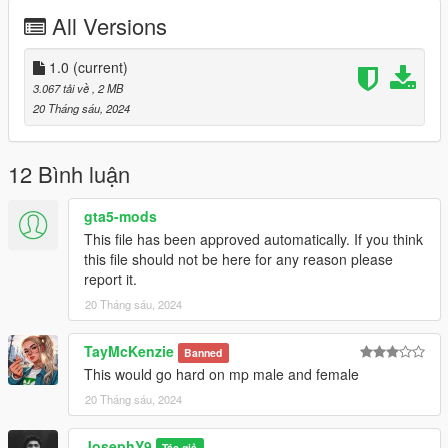
All Versions
1.0
(current)
3.067 tải về
, 2 MB
20 Tháng sáu, 2024
12 Bình luận
gta5-mods
This file has been approved automatically. If you think
this file should not be here for any reason please
report it.
20 Tháng sáu, 2024
TayMcKenzie
Banned
This would go hard on mp male and female
20 Tháng sáu, 2024
JosephY9
Tác giả