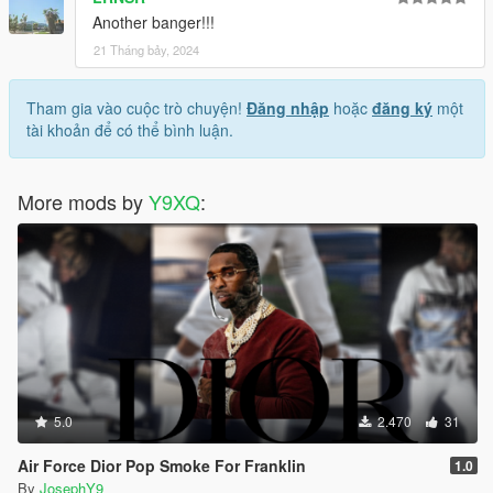
Another banger!!!
21 Tháng bảy, 2024
Tham gia vào cuộc trò chuyện!
Đăng nhập
hoặc
đăng ký
một
tài khoản để có thể bình luận.
More mods by
Y9XQ
:
5.0
2.470
31
Air Force Dior Pop Smoke For Franklin
1.0
By
JosephY9