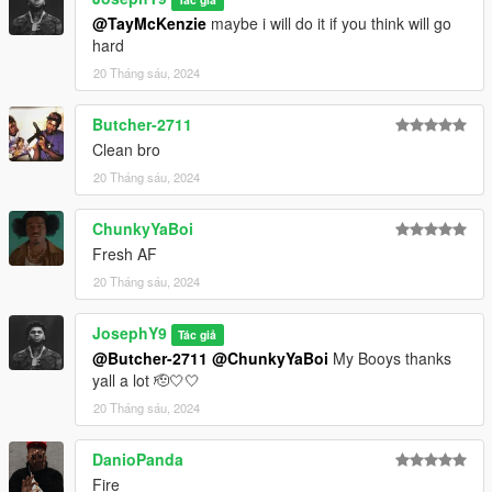
@TayMcKenzie
maybe i will do it if you think will go
hard
20 Tháng sáu, 2024
Butcher-2711
Clean bro
20 Tháng sáu, 2024
ChunkyYaBoi
Fresh AF
20 Tháng sáu, 2024
JosephY9
Tác giả
@Butcher-2711
@ChunkyYaBoi
My Booys thanks
yall a lot 🫡🤍🤍
20 Tháng sáu, 2024
DanioPanda
Fire