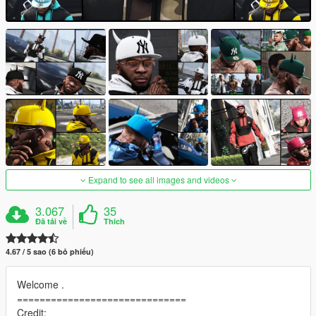
Expand to see all images and videos
3.067
35
Đã tải về
Thích
4.67 / 5 sao (6 bỏ phiếu)
Welcome .
==============================
Credit: