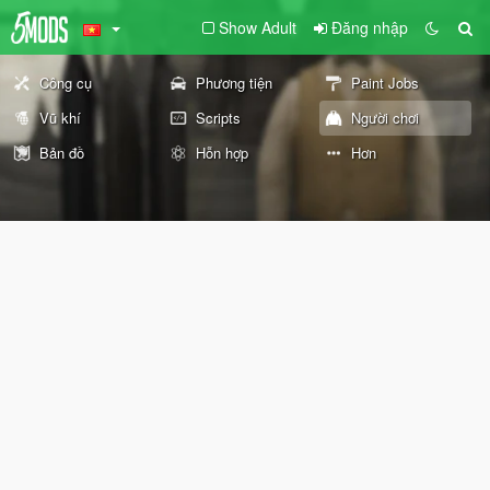
Show Adult
Đăng nhập
Công cụ
Phương tiện
Paint Jobs
Vũ khí
Scripts
Người chơi
Bản đồ
Hỗn hợp
Hơn