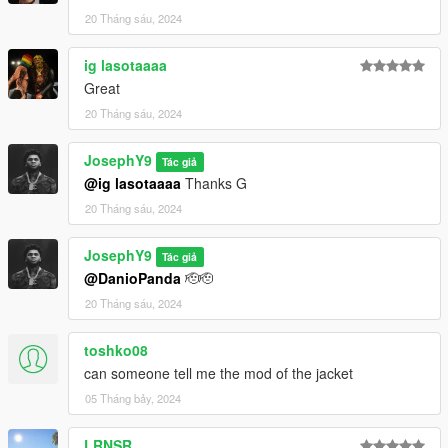
20 Tháng sáu, 2024
ig lasotaaaa
Great
20 Tháng sáu, 2024
JosephY9
Tác giả
@ig lasotaaaa
Thanks G
20 Tháng sáu, 2024
JosephY9
Tác giả
@DanioPanda
🫡🫡
20 Tháng sáu, 2024
toshko08
can someone tell me the mod of the jacket
05 Tháng bảy, 2024
LRNSR