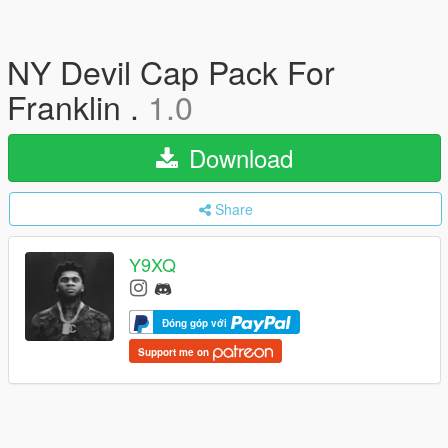
NY Devil Cap Pack For
Franklin .
1.0
Download
Share
Y9XQ
Đóng góp với
Support me on