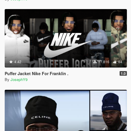
4.42
17.816
84
Puffer Jacket Nike For Franklin .
1.0
By
JosephY9