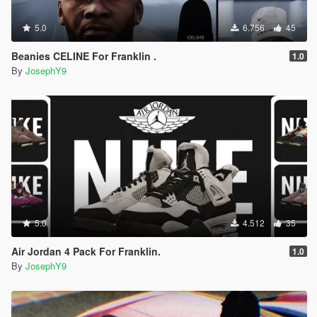
5.0
6.756
45
Beanies CELINE For Franklin .
1.0
By
JosephY9
5.0
4.512
35
Air Jordan 4 Pack For Franklin.
1.0
By
JosephY9