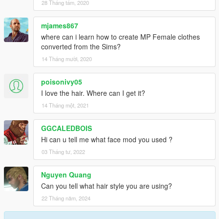
28 Tháng tám, 2020
mjames867
where can i learn how to create MP Female clothes
converted from the Sims?
14 Tháng mười, 2020
poisonivy05
I love the hair. Where can I get it?
14 Tháng một, 2021
GGCALEDBOIS
Hi can u tell me what face mod you used ?
03 Tháng tư, 2022
Nguyen Quang
Can you tell what hair style you are using?
22 Tháng năm, 2024