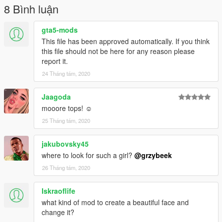
8 Bình luận
gta5-mods
This file has been approved automatically. If you think
this file should not be here for any reason please
report it.
24 Tháng tám, 2020
Jaagoda
mooore tops! ☺️
25 Tháng tám, 2020
jakubovsky45
where to look for such a girl?
@grzybeek
26 Tháng tám, 2020
Iskraoflife
what kind of mod to create a beautiful face and
change it?