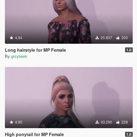
4.94
25.837
200
Long hairstyle for MP Female
1.0
By
grzybeek
4.95
33.290
228
High ponytail for MP Female
1.0