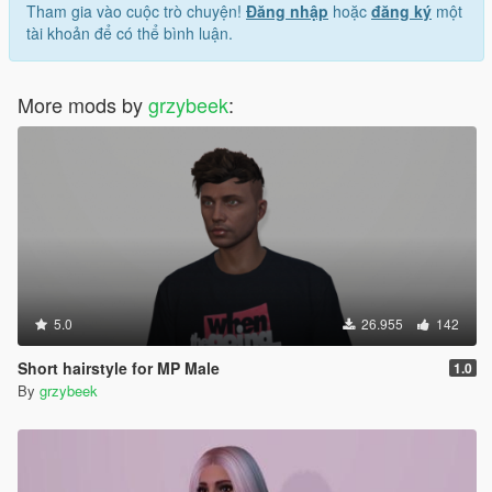
Tham gia vào cuộc trò chuyện!
Đăng nhập
hoặc
đăng ký
một
tài khoản để có thể bình luận.
More mods by
grzybeek
:
5.0
26.955
142
Short hairstyle for MP Male
1.0
By
grzybeek