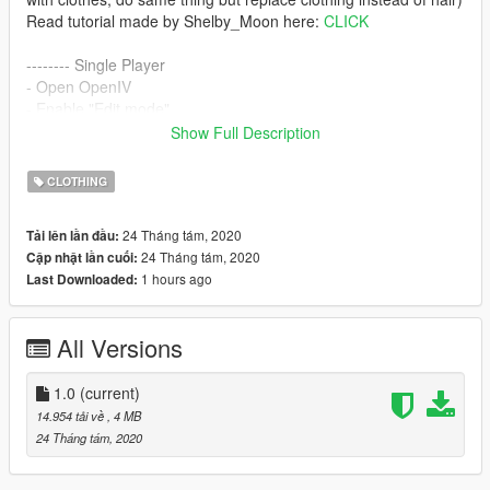
Read tutorial made by Shelby_Moon here:
CLICK
-------- Single Player
- Open OpenIV
- Enable "Edit mode"
- Drag and drop files here:
Show Full Description
mods\update\x64\dlcpacks\mpgunrunning\dlc.rpf\x64\models\c
dimages\mpgunrunning_female.rpf\mp_f_freemode_01_mp_f_
CLOTHING
gunrunning_01
--------
24 Tháng tám, 2020
Tải lên lần đầu:
24 Tháng tám, 2020
Cập nhật lần cuối:
Clothing credits go to:
Elliesimple
1 hours ago
Last Downloaded:
Converted, rigged, edited by:
grzybeek
All Versions
1.0
(current)
14.954 tải về
, 4 MB
24 Tháng tám, 2020