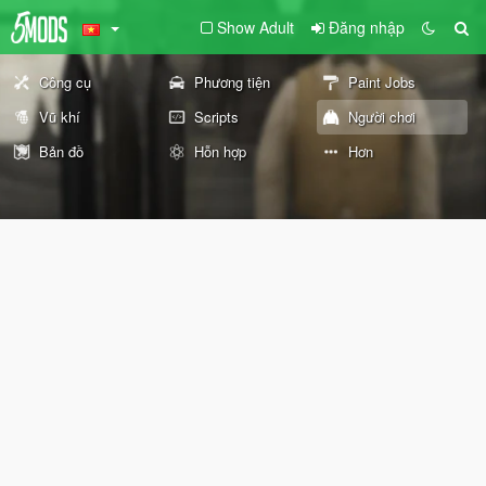
Show Adult
Đăng nhập
Công cụ
Phương tiện
Paint Jobs
Vũ khí
Scripts
Người chơi
Bản đồ
Hỗn hợp
Hơn