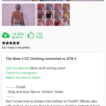
14.954
132
Đã tải về
Thích
5.0 / 5 sao (1 bỏ phiếu)
The Sims 4 CC Clothing converted to GTA 5
Join my discord
More stuff coming soon!
Follow my instagram:
Watch me live on twitch
-------- FiveM
- Drag and drop files to "stream" folder
--------
Don't know how to stream hair/clothes to FiveM? (Works also
with clothes, do same thing but replace clothing instead of hair)