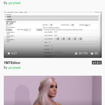
By
grzybeek
4.21
39.734
95
YMTEditor
v1.4.1
By
grzybeek